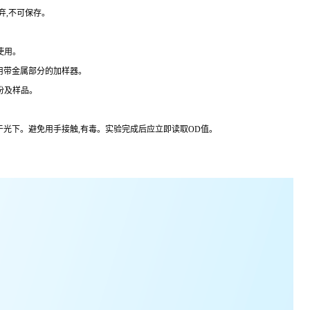
弃,不可保存。
使用。
用带金属部分的加样器。
份及样品。
于光下。避免用手接触,有毒。实验完成后应立即读取
OD
值。