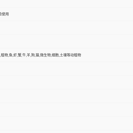
验使用
,植物,鱼,虾,蟹,牛,羊,狗,猫,微生物,细胞,土壤等动植物