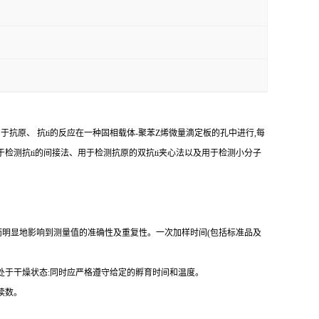
由于抗原、
抗
ti
的反应在一种固相载体
-
聚苯
Z
烯微量滴定板的孔中进行,每
于检测
抗
ti
的间接法、用于检测抗原的双
抗
ti
夹心法以及用于检测小分子
而明显地影响到测量值的准确性及重复性。
一
次加样时间
(
包括标准品及
处于干燥状态
:
同时应严格遵守给定的孵育时间和温度。
读数。