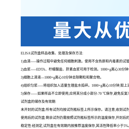
ELISA
试剂盒样品收集、处理及保存方法:
1
)血清
-----
操作过程中避免任何细胞刺激。使用不含热原和内毒素的试管
2
)血浆
-----EDTA
、柠檬酸盐、肝素血浆可用于检测。
1000×g
离心
30
分钟
3
)细胞上清液
---1000×g
离心
10
分钟去除颗粒和聚合物。
4
)组织匀浆
-----
将组织加入适量生理盐水捣碎。
1000×g
离心
10
分钟,取上
5
)保存
------
如果样品不立即使用,应将其分成小部分
-70 ℃
保存,避免反
试剂盒的储存及有效期:
未开封的试剂盒:所有试剂均按试剂瓶标签上所示保存。请注意,收到试
使用后的试剂盒:剩余试剂仍需按照试剂瓶标签所示的温度保存,开封后
稳定性:经测定,试剂盒在有效期内按推荐温度保存,其活性降低率小于
5%