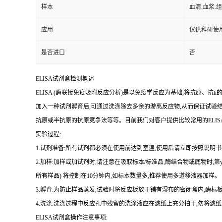
样本
血清.血浆.
应用
仅供科研使
是否进口
否
ELISA
试剂盒检测概述
ELISA (
酶联接免疫吸附反应分析
)
是以免疫学反应为基础
,
将抗原、
抗
ti
加入一种试剂孵育后,可通过洗涤除去多余的游离反应物,从而保证试验
抗原或半抗原的抗原竞争法等等。目前我们对客户提供比较常用的
ELIS
实验过程
:
1.
试剂准备
:
所有试剂都必须在使用前达到室温
,
使用后请立即按照说明书
2.
加样
:
加样或加试剂时,请注意在吸取标本
/
标准品,酶结合物或底物时,
第
所有样品
)
将
控制在
10
分钟内
,
如标本数量多
,
推荐使用多道移液器加样。
3.
孵育
:
为防止样品蒸发
,
试验时将反应板放于铺有湿布的密闭盒内,酶标板
4.
洗涤
:
洗涤过程中反应孔中残留的洗涤液应在滤纸上充分拍干,勿将滤纸
ELISA
试剂盒操作注意事项: