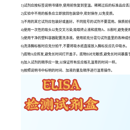
1
)试剂应按标签说明书储存,使用前恢复到室温。稀稀过后的标准品应丢
2
)实验中不用的板条应立即放回包装袋中,密封保存,以免变质。
3
)不用的其它试剂应包装好或盖好。不同批号的试剂不要混用。保质前
4
)使用一次性的吸头以免交叉污染,吸取终止液和底物
A
、
B
液时,避免使
5
)使用干净的塑料容器配置洗涤液。使用前充分混匀试剂盒里的各种成
6
)洗涤酶标板时应充分拍干,不要将吸水纸直接放入酶标反应孔中吸水。
7
)底物
A
应挥发,避免长时间打开盖子。底物
B
对光敏感,避免长时间暴露
8
)加入试剂的顺序应一致,以保证所有反应板孔温育的时间一样。
9
)按照说明书中标明的时间、加液的量及顺序进行温育操作。