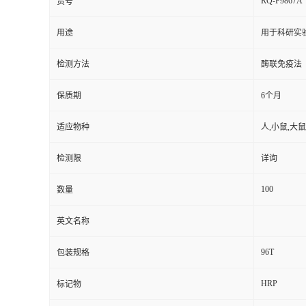
RQ-F9867A
货号
用途
用于科研实
检测方法
酶联免疫法
保质期
6个月
适应物种
人,小鼠,大鼠
检测限
详询
100
数量
英文名称
96T
包装规格
HRP
标记物