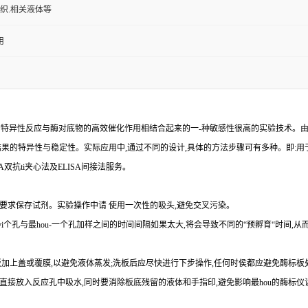
组织.相关液体等
用
的特异性反应与酶对底物的高效催化作用相结合起来的一
-
种敏感性很高的实验技术。
结果的特异性与稳定性。实际应用中,通过不同的设计,具体的方法步骤可有多种。即
:
用
A
双
抗
ti
夹心法及
ELIS
A
间接法服务。
要求保存试剂。实验操作中请 使用一次性的吸头
,
避免交叉污染。
yi
个孔与
最
hou
-
一个孔加样之间的时间间隔如果太大,将会导致不同的“预孵育“时间
,
从
加上盖或覆膜,以避免液体蒸发
;
洗板后应尽快进行下步操作
,
任何时侯都应避免酶标板
直接放入反应孔中吸水,同时要消除板底残留的液体和
手指印,避免影响最
hou
的酶标仪