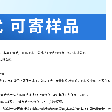
。收集血液后,
1000×g
离心
10
分钟将血清和红细胞迅速小心地分离。
去除颗粒。
清液
复冷冻。尽可能的不要使用溶血。如果血清中大量颗粒,检测前先离心或过滤。不要在
37
剂盒后请尽快将
TMB
洗涤液,终止液保存于
4℃
,其他试剂保存于
-20℃
。
的酶标板要加干燥剂后密封保存于
-20℃
,避免潮湿。
。为减小外部因素对试剂盒破坏前后检测值的影响,实验室的环境条件需尽量保持一致