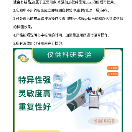
液会有结晶,这属于正常现象,水浴加热使结晶完
quan
溶解后再使用。
2.
实验中不用的板条应立即放回自封袋中,密封
(
低温干燥
)
保存。
3.
预处理后的样本请按照操作步骤用样
ben
稀释
ye
适当稀释以达到试剂盒
的
检测效果。
.
4.
严格按照说明书中标明的时间、加液量及顺序进行温育操作。
5.
所有液体组分使用前充分摇匀。