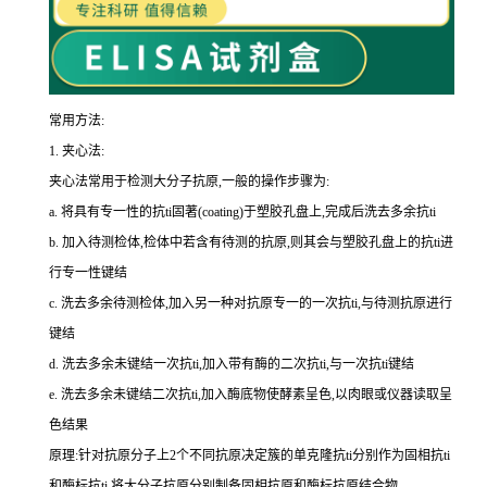
常用方法:
1.
夹心法:
夹心法常用于检测大分子抗原,一般的操作步骤为
:
a.
将具有专一性的
抗
ti
固著(
coating
)于塑胶孔盘上,完成后洗去多余
抗
ti
b.
加入待测检体,检体中若含有待测的抗原,则其会与塑胶孔盘上的
抗
ti
进
行专一性键结
c.
洗去多余待测检体,加入另一种对抗原专一的一次
抗
ti
,与待测抗原进行
键结
d.
洗去多余未键结一次
抗
ti
,加入带有酶的二次
抗
ti
,与一次
抗
ti
键结
e.
洗去多余未键结二次
抗
ti
,加入酶底物使酵素呈色,以肉眼或仪器读取呈
色结果
原理:针对抗原分子上
2
个不同抗原决定簇的单克隆
抗
ti
分别作为固相
抗
ti
和酶标
抗
ti
,将大分子抗原分别制备固相抗原和酶标抗原结合物。