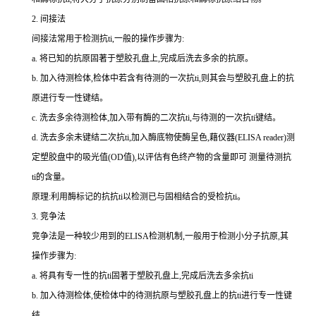
2.
间接法
间接法常用于检测
抗
ti
,一般的操作步骤为:
a.
将已知的抗原固著于塑胶孔盘上,完成后洗去多余的抗原。
b.
加入待测检体,检体中若含有待测的一次
抗
ti
,则其会与塑胶孔盘上的抗
原进行专一性键结。
c.
洗去多余待测检体,加入带有酶的二次
抗
ti
,与待测的一次
抗
ti
键结。
d.
洗去多余未键结二次
抗
ti
,加入酶底物使酶呈色,藉仪器(
ELISA reader
)测
定塑胶盘中的吸光值(
OD
值),以评估有色终产物的含量即可 测量待测
抗
ti
的含量。
原理:利用酶标记的抗
抗
ti
以检测已与固相结合的受检
抗
ti
。
3.
竞争法
竞争法是一种较少用到的
ELISA
检测机制,一般用于检测小分子抗原,其
操作步骤为:
a.
将具有专一性的
抗
ti
固著于塑胶孔盘上,完成后洗去多余
抗
ti
b.
加入待测检体,使检体中的待测抗原与塑胶孔盘上的
抗
ti
进行专一性键
结