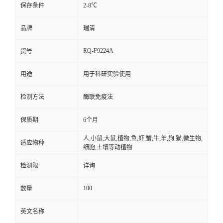
保存条件
2-8℃
品牌
瑞清
RQ-F9224A
货号
用途
用于科研实验使用
检测方法
酶联免疫法
保质期
6个月
人,小鼠,大鼠,植物,鱼,虾,蟹,牛,羊,狗,猫,微生物,
适应物种
细胞,土壤等动植物
检测限
详询
100
数量
英文名称