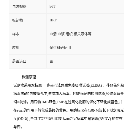
96T
包装规格
HRP
标记物
样本
血清.血浆.组织.相关液体等
应用
仅供科研使用
是否进口
否
检测原理
试剂盒采用双抗原一
-
步夹心法酶联免疫吸附试验
(ELISA)
。往预先包被
病毒
抗
ti
的包被微孔中,依次加入标本、
HRP
标记的检测抗原,经过温育并
彻
di
洗涤。用底物
TMB
显色,
TMB
在过氧化物酶的催化下转化成蓝色,并
在
suan
的作用下转化成最终的黄色。用酶标仪在
450NM
波长下测定吸光
度
(OD
值
)
,与
CUTOFF
值相比较,从而判定标本中猪病毒
(BVDV)
的存在
与否。