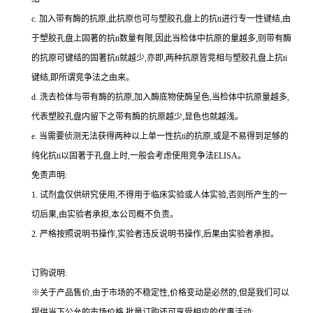
c.
加入带有酶的抗原,此抗原也可与塑胶孔盘上的
抗
ti
进行专一性键结,由
于塑胶孔盘上固著的
抗
ti
数量有限,因此当检体中抗原的量越多,则带有酶
的抗原可键结的固著
抗
ti
就越少,亦即,两种抗原皆竞相与塑胶孔盘上
抗
ti
键结,即所谓竞争法之由来。
d.
洗去检体与带有酶的抗原,加入酶底物使酶呈色,当检体中抗原量越多,
代表塑胶孔盘内留下之带有酶的抗原越少,显色也就越浅。
e.
当需要侦测无法获得两种以上单一性
抗
ti
的抗原,或是不易得到足够的
纯化
抗
ti
以固著于孔盘上时,一般会考虑使用竞争法
ELISA
。
免责声明:
1.
试剂盒仅供研究使用,不得用于临床实验或人体实验,否则所产生的一
切后果,由实验者承担,本公司概不负责。
2.
严格按照说明书操作,实验者违反说明书操作,后果由实验者承担。
订购说明
:
※关于产品售价,由于市场的不稳定性,价格变动是必然的,但是我们可以
提供当下公允的市场价格,批量订购还可享受相应的优惠活动;