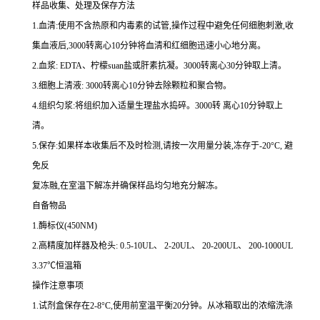
样品收集、处理及保存方法
1.
血清
:
使用不含热原和内毒素的试管,操作过程中避免任何细胞刺激,收
集血液后,
3000
转离心
10
分钟将血清和红细胞迅速小心地分离。
2.
血浆
: EDTA
、柠檬
suan
盐或肝素抗凝。
3000
转离心
30
分钟取上清。
3.
细胞上清液
: 3000
转离心
10
分钟去除颗粒和聚合物。
4.
组织匀浆
:
将组织加入适量生理盐水捣碎。
3000
转 离心
10
分钟取上
清。
5.
保存
:
如果样本收集后不及时检测,请按
一
次用量分装,冻存于
-20
°
C
, 避
免反
复冻融,在室温下解冻并确保样品均匀地充分解冻。
自备物品
1.
酶标仪
(450NM)
2.
高精度加样器及枪头
: 0.5-10UL
、
2-20UL
、
20-200UL
、
200-1000UL
3.37
℃恒温箱
操作注意事项
1.
试剂盒保存在
2-8
°
C
,使用前室温平衡
20
分钟。从冰箱取出的浓缩洗涤