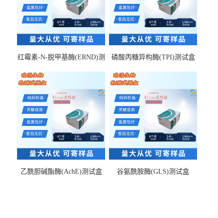
红霉素-N-脱甲基酶(ERND)测
磷酸丙糖异构酶(TPI)测试盒
试盒
乙酰胆碱酯酶(AchE)测试盒
谷氨酰胺酶(GLS)测试盒