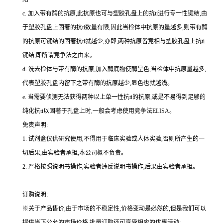
c.
加入带有酶的抗原,此抗原也可与塑胶孔盘上的
抗
ti
进行专一性键结,由
于塑胶孔盘上固著的
抗
ti
数量有限,因此当检体中抗原的量越多,则带有酶
的抗原可键结的固著
抗
ti
就越少,亦即,两种抗原皆竞相与塑胶孔盘上
抗
ti
键结,即所谓竞争法之由来。
d.
洗去检体与带有酶的抗原,加入酶底物使酶呈色,当检体中抗原量越多,
代表塑胶孔盘内留下之带有酶的抗原越少,显色也就越浅。
e.
当需要侦测无法获得两种以上单一性
抗
ti
的抗原,或是不易得到足够的
纯化
抗
ti
以固著于孔盘上时,一般会考虑使用竞争法
ELISA
。
免责声明:
1.
试剂盒仅供研究使用,不得用于临床实验或人体实验,否则所产生的一
切后果,由实验者承担,本公司概不负责。
2.
严格按照说明书操作,实验者违反说明书操作,后果由实验者承担。
订购说明
:
※关于产品售价,由于市场的不稳定性,价格变动是必然的,但是我们可以
提供当下公允的市场价格,批量订购还可享受相应的优惠活动;