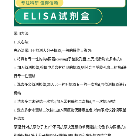
常用方法:
1.
夹心法:
夹心法常用于检测大分子抗原,一般的操作步骤为
:
a.
将具有专一性的
抗
ti
固著(
coating
)于塑胶孔盘上,完成后洗去多余
抗
ti
b.
加入待测检体,检体中若含有待测的抗原,则其会与塑胶孔盘上的
抗
ti
进
行专一性键结
c.
洗去多余待测检体,加入另一种对抗原专一的一次
抗
ti
,与待测抗原进行
键结
d.
洗去多余未键结一次
抗
ti
,加入带有酶的二次
抗
ti
,与一次
抗
ti
键结
e.
洗去多余未键结二次
抗
ti
,加入酶底物使酵素呈色,以肉眼或仪器读取呈
色结果
原理:针对抗原分子上
2
个不同抗原决定簇的单克隆
抗
ti
分别作为固相
抗
ti
和酶标
抗
ti
,将大分子抗原分别制备固相抗原和酶标抗原结合物。