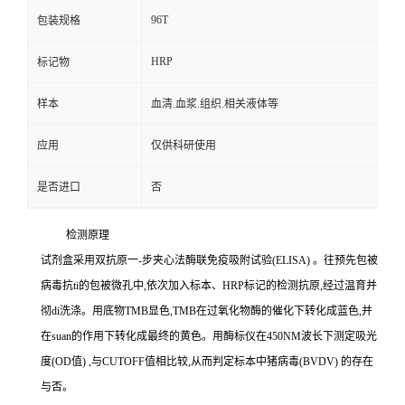
96T
包装规格
HRP
标记物
样本
血清.血浆.组织.相关液体等
应用
仅供科研使用
是否进口
否
检测原理
试剂盒采用双抗原一
-
步夹心法酶联免疫吸附试验
(ELISA)
。往预先包被
病毒
抗
ti
的包被微孔中,依次加入标本、
HRP
标记的检测抗原,经过温育并
彻
di
洗涤。用底物
TMB
显色,
TMB
在过氧化物酶的催化下转化成蓝色,并
在
suan
的作用下转化成最终的黄色。用酶标仪在
450NM
波长下测定吸光
度
(OD
值
)
,与
CUTOFF
值相比较,从而判定标本中猪病毒
(BVDV)
的存在
与否。