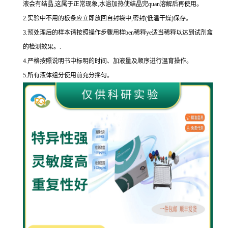
液会有结晶,这属于正常现象,水浴加热使结晶完
quan
溶解后再使用。
2.
实验中不用的板条应立即放回自封袋中,密封
(
低温干燥
)
保存。
3.
预处理后的样本请按照操作步骤用样
ben
稀释
ye
适当稀释以达到试剂盒
的
检测效果。
.
4.
严格按照说明书中标明的时间、加液量及顺序进行温育操作。
5.
所有液体组分使用前充分摇匀。