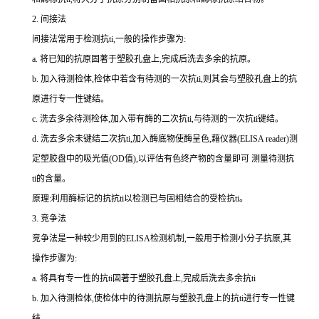
2.
间接法
间接法常用于检测
抗
ti
,一般的操作步骤为:
a.
将已知的抗原固著于塑胶孔盘上,完成后洗去多余的抗原。
b.
加入待测检体,检体中若含有待测的一次
抗
ti
,则其会与塑胶孔盘上的抗
原进行专一性键结。
c.
洗去多余待测检体,加入带有酶的二次
抗
ti
,与待测的一次
抗
ti
键结。
d.
洗去多余未键结二次
抗
ti
,加入酶底物使酶呈色,藉仪器(
ELISA reader
)测
定塑胶盘中的吸光值(
OD
值),以评估有色终产物的含量即可 测量待测
抗
ti
的含量。
原理:利用酶标记的抗
抗
ti
以检测已与固相结合的受检
抗
ti
。
3.
竞争法
竞争法是一种较少用到的
ELISA
检测机制,一般用于检测小分子抗原,其
操作步骤为:
a.
将具有专一性的
抗
ti
固著于塑胶孔盘上,完成后洗去多余
抗
ti
b.
加入待测检体,使检体中的待测抗原与塑胶孔盘上的
抗
ti
进行专一性键
结