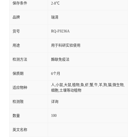
保存条件
2-8℃
品牌
瑞清
RQ-F9236A
货号
用途
用于科研实验使用
检测方法
酶联免疫法
保质期
6个月
人,小鼠,大鼠,植物,鱼,虾,蟹,牛,羊,狗,猫,微生物,
适应物种
细胞,土壤等动植物
检测限
详询
100
数量
英文名称