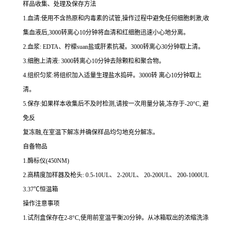
样品收集、处理及保存方法
1.
血清
:
使用不含热原和内毒素的试管,操作过程中避免任何细胞刺激,收
集血液后,
3000
转离心
10
分钟将血清和红细胞迅速小心地分离。
2.
血浆
: EDTA
、柠檬
suan
盐或肝素抗凝。
3000
转离心
30
分钟取上清。
3.
细胞上清液
: 3000
转离心
10
分钟去除颗粒和聚合物。
4.
组织匀浆
:
将组织加入适量生理盐水捣碎。
3000
转 离心
10
分钟取上
清。
5.
保存
:
如果样本收集后不及时检测,请按
一
次用量分装,冻存于
-20
°
C
, 避
免反
复冻融,在室温下解冻并确保样品均匀地充分解冻。
自备物品
1.
酶标仪
(450NM)
2.
高精度加样器及枪头
: 0.5-10UL
、
2-20UL
、
20-200UL
、
200-1000UL
3.37
℃恒温箱
操作注意事项
1.
试剂盒保存在
2-8
°
C
,使用前室温平衡
20
分钟。从冰箱取出的浓缩洗涤