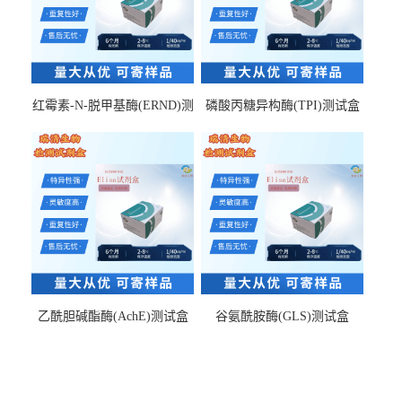
红霉素-N-脱甲基酶(ERND)测
磷酸丙糖异构酶(TPI)测试盒
试盒
乙酰胆碱酯酶(AchE)测试盒
谷氨酰胺酶(GLS)测试盒