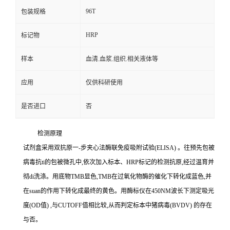
96T
包装规格
HRP
标记物
样本
血清.血浆.组织.相关液体等
应用
仅供科研使用
是否进口
否
检测原理
试剂盒采用双抗原一
-
步夹心法酶联免疫吸附试验
(ELISA)
。往预先包被
病毒
抗
ti
的包被微孔中,依次加入标本、
HRP
标记的检测抗原,经过温育并
彻
di
洗涤。用底物
TMB
显色,
TMB
在过氧化物酶的催化下转化成蓝色,并
在
suan
的作用下转化成最终的黄色。用酶标仪在
450NM
波长下测定吸光
度
(OD
值
)
,与
CUTOFF
值相比较,从而判定标本中猪病毒
(BVDV)
的存在
与否。