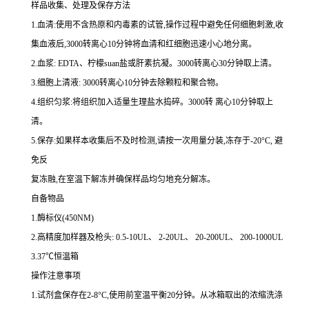
样品收集、处理及保存方法
1.
血清
:
使用不含热原和内毒素的试管,操作过程中避免任何细胞刺激,收
集血液后,
3000
转离心
10
分钟将血清和红细胞迅速小心地分离。
2.
血浆
: EDTA
、柠檬
suan
盐或肝素抗凝。
3000
转离心
30
分钟取上清。
3.
细胞上清液
: 3000
转离心
10
分钟去除颗粒和聚合物。
4.
组织匀浆
:
将组织加入适量生理盐水捣碎。
3000
转 离心
10
分钟取上
清。
5.
保存
:
如果样本收集后不及时检测,请按
一
次用量分装,冻存于
-20
°
C
, 避
免反
复冻融,在室温下解冻并确保样品均匀地充分解冻。
自备物品
1.
酶标仪
(450NM)
2.
高精度加样器及枪头
: 0.5-10UL
、
2-20UL
、
20-200UL
、
200-1000UL
3.37
℃恒温箱
操作注意事项
1.
试剂盒保存在
2-8
°
C
,使用前室温平衡
20
分钟。从冰箱取出的浓缩洗涤