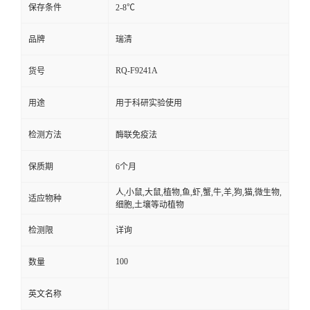
保存条件
2-8℃
品牌
瑞清
RQ-F9241A
货号
用途
用于科研实验使用
检测方法
酶联免疫法
保质期
6个月
人,小鼠,大鼠,植物,鱼,虾,蟹,牛,羊,狗,猫,微生物,
适应物种
细胞,土壤等动植物
检测限
详询
100
数量
英文名称