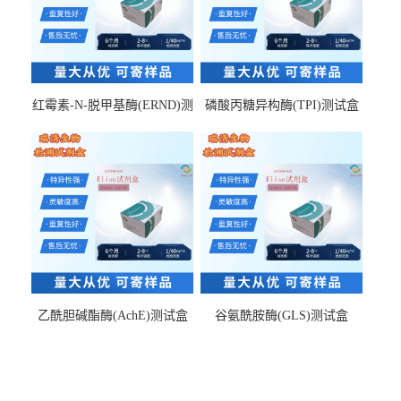
红霉素-N-脱甲基酶(ERND)测
磷酸丙糖异构酶(TPI)测试盒
试盒
乙酰胆碱酯酶(AchE)测试盒
谷氨酰胺酶(GLS)测试盒