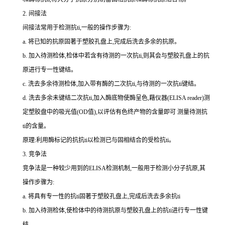
2.
间接法
间接法常用于检测
抗
ti
,一般的操作步骤为:
a.
将已知的抗原固著于塑胶孔盘上,完成后洗去多余的抗原。
b.
加入待测检体,检体中若含有待测的一次
抗
ti
,则其会与塑胶孔盘上的抗
原进行专一性键结。
c.
洗去多余待测检体,加入带有酶的二次
抗
ti
,与待测的一次
抗
ti
键结。
d.
洗去多余未键结二次
抗
ti
,加入酶底物使酶呈色,藉仪器(
ELISA reader
)测
定塑胶盘中的吸光值(
OD
值),以评估有色终产物的含量即可 测量待测
抗
ti
的含量。
原理:利用酶标记的抗
抗
ti
以检测已与固相结合的受检
抗
ti
。
3.
竞争法
竞争法是一种较少用到的
ELISA
检测机制,一般用于检测小分子抗原,其
操作步骤为:
a.
将具有专一性的
抗
ti
固著于塑胶孔盘上,完成后洗去多余
抗
ti
b.
加入待测检体,使检体中的待测抗原与塑胶孔盘上的
抗
ti
进行专一性键
结