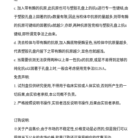
c.
加入带有酶的抗原,此抗原也可与塑胶孔盘上的
抗
ti
进行专一性键结,由
于塑胶孔盘上固著的
抗
ti
数量有限,因此当检体中抗原的量越多,则带有酶
的抗原可键结的固著
抗
ti
就越少,亦即,两种抗原皆竞相与塑胶孔盘上
抗
ti
键结,即所谓竞争法之由来。
d.
洗去检体与带有酶的抗原,加入酶底物使酶呈色,当检体中抗原量越多,
代表塑胶孔盘内留下之带有酶的抗原越少,显色也就越浅。
e.
当需要侦测无法获得两种以上单一性
抗
ti
的抗原,或是不易得到足够的
纯化
抗
ti
以固著于孔盘上时,一般会考虑使用竞争法
ELISA
。
免责声明:
1.
试剂盒仅供研究使用,不得用于临床实验或人体实验,否则所产生的一
切后果,由实验者承担,本公司概不负责。
2.
严格按照说明书操作,实验者违反说明书操作,后果由实验者承担。
订购说明
:
※关于产品售价,由于市场的不稳定性,价格变动是必然的,但是我们可以
提供当下公允的市场价格,批量订购还可享受相应的优惠活动;