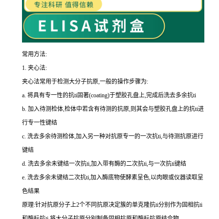
常用方法:
1.
夹心法:
夹心法常用于检测大分子抗原,一般的操作步骤为
:
a.
将具有专一性的
抗
ti
固著(
coating
)于塑胶孔盘上,完成后洗去多余
抗
ti
b.
加入待测检体,检体中若含有待测的抗原,则其会与塑胶孔盘上的
抗
ti
进
行专一性键结
c.
洗去多余待测检体,加入另一种对抗原专一的一次
抗
ti
,与待测抗原进行
键结
d.
洗去多余未键结一次
抗
ti
,加入带有酶的二次
抗
ti
,与一次
抗
ti
键结
e.
洗去多余未键结二次
抗
ti
,加入酶底物使酵素呈色,以肉眼或仪器读取呈
色结果
原理:针对抗原分子上
2
个不同抗原决定簇的单克隆
抗
ti
分别作为固相
抗
ti
和酶标
抗
ti
,将大分子抗原分别制备固相抗原和酶标抗原结合物。