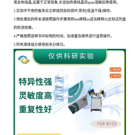
液会有结晶,这属于正常现象,水浴加热使结晶完
quan
溶解后再使用。
2.
实验中不用的板条应立即放回自封袋中,密封
(
低温干燥
)
保存。
3.
预处理后的样本请按照操作步骤用样
ben
稀释
ye
适当稀释以达到试剂盒
的
检测效果。
.
4.
严格按照说明书中标明的时间、加液量及顺序进行温育操作。
5.
所有液体组分使用前充分摇匀。