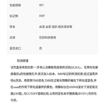
96T
包装规格
HRP
标记物
样本
血清.血浆.组织.相关液体等
应用
仅供科研使用
是否进口
否
检测原理
试剂盒采用双抗原一
-
步夹心法酶联免疫吸附试验
(ELISA)
。往预先包被
病毒
抗
ti
的包被微孔中,依次加入标本、
HRP
标记的检测抗原,经过温育并
彻
di
洗涤。用底物
TMB
显色,
TMB
在过氧化物酶的催化下转化成蓝色,并
在
suan
的作用下转化成最终的黄色。用酶标仪在
450NM
波长下测定吸光
度
(OD
值
)
,与
CUTOFF
值相比较,从而判定标本中猪病毒
(BVDV)
的存在
与否。