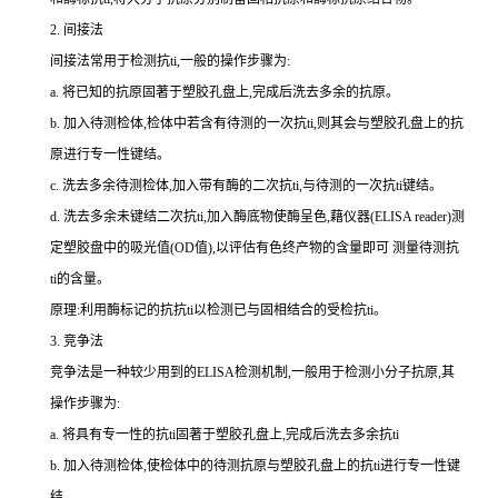
2.
间接法
间接法常用于检测
抗
ti
,一般的操作步骤为:
a.
将已知的抗原固著于塑胶孔盘上,完成后洗去多余的抗原。
b.
加入待测检体,检体中若含有待测的一次
抗
ti
,则其会与塑胶孔盘上的抗
原进行专一性键结。
c.
洗去多余待测检体,加入带有酶的二次
抗
ti
,与待测的一次
抗
ti
键结。
d.
洗去多余未键结二次
抗
ti
,加入酶底物使酶呈色,藉仪器(
ELISA reader
)测
定塑胶盘中的吸光值(
OD
值),以评估有色终产物的含量即可 测量待测
抗
ti
的含量。
原理:利用酶标记的抗
抗
ti
以检测已与固相结合的受检
抗
ti
。
3.
竞争法
竞争法是一种较少用到的
ELISA
检测机制,一般用于检测小分子抗原,其
操作步骤为:
a.
将具有专一性的
抗
ti
固著于塑胶孔盘上,完成后洗去多余
抗
ti
b.
加入待测检体,使检体中的待测抗原与塑胶孔盘上的
抗
ti
进行专一性键
结