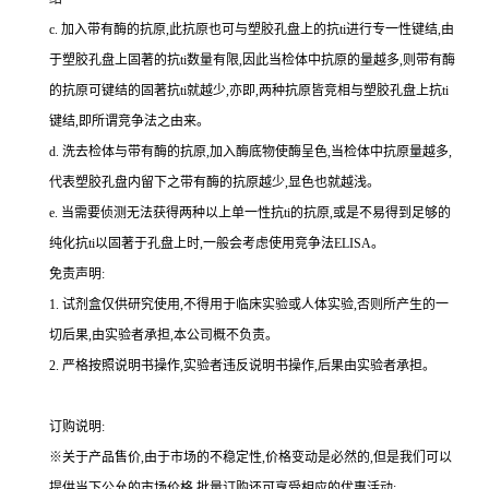
c.
加入带有酶的抗原,此抗原也可与塑胶孔盘上的
抗
ti
进行专一性键结,由
于塑胶孔盘上固著的
抗
ti
数量有限,因此当检体中抗原的量越多,则带有酶
的抗原可键结的固著
抗
ti
就越少,亦即,两种抗原皆竞相与塑胶孔盘上
抗
ti
键结,即所谓竞争法之由来。
d.
洗去检体与带有酶的抗原,加入酶底物使酶呈色,当检体中抗原量越多,
代表塑胶孔盘内留下之带有酶的抗原越少,显色也就越浅。
e.
当需要侦测无法获得两种以上单一性
抗
ti
的抗原,或是不易得到足够的
纯化
抗
ti
以固著于孔盘上时,一般会考虑使用竞争法
ELISA
。
免责声明:
1.
试剂盒仅供研究使用,不得用于临床实验或人体实验,否则所产生的一
切后果,由实验者承担,本公司概不负责。
2.
严格按照说明书操作,实验者违反说明书操作,后果由实验者承担。
订购说明
:
※关于产品售价,由于市场的不稳定性,价格变动是必然的,但是我们可以
提供当下公允的市场价格,批量订购还可享受相应的优惠活动;