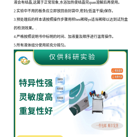
液会有结晶,这属于正常现象,水浴加热使结晶完
quan
溶解后再使用。
2.
实验中不用的板条应立即放回自封袋中,密封
(
低温干燥
)
保存。
3.
预处理后的样本请按照操作步骤用样
ben
稀释
ye
适当稀释以达到试剂盒
的
检测效果。
.
4.
严格按照说明书中标明的时间、加液量及顺序进行温育操作。
5.
所有液体组分使用前充分摇匀。