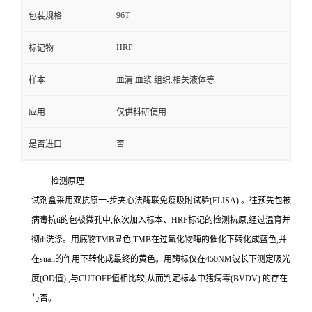
96T
包装规格
HRP
标记物
样本
血清.血浆.组织.相关液体等
应用
仅供科研使用
是否进口
否
检测原理
试剂盒采用双抗原一
-
步夹心法酶联免疫吸附试验
(ELISA)
。往预先包被
病毒
抗
ti
的包被微孔中,依次加入标本、
HRP
标记的检测抗原,经过温育并
彻
di
洗涤。用底物
TMB
显色,
TMB
在过氧化物酶的催化下转化成蓝色,并
在
suan
的作用下转化成最终的黄色。用酶标仪在
450NM
波长下测定吸光
度
(OD
值
)
,与
CUTOFF
值相比较,从而判定标本中猪病毒
(BVDV)
的存在
与否。