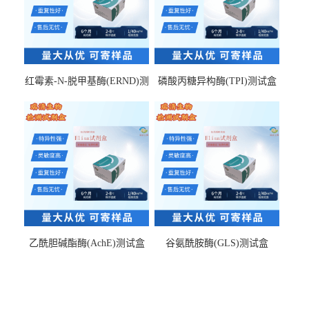
红霉素-N-脱甲基酶(ERND)测
磷酸丙糖异构酶(TPI)测试盒
试盒
乙酰胆碱酯酶(AchE)测试盒
谷氨酰胺酶(GLS)测试盒