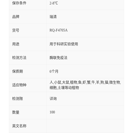
保存条件
2-8℃
品牌
瑞清
RQ-F4705A
货号
用途
用于科研实验使用
检测方法
酶联免疫法
保质期
6个月
人,小鼠,大鼠,植物,鱼,虾,蟹,牛,羊,狗,猫,微生物,
适应物种
细胞,土壤等动植物
检测限
详询
100
数量
英文名称