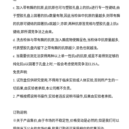
c.
加入带有酶的抗原,此抗原也可与塑胶孔盘上的
抗
ti
进行专一性键结,由
于塑胶孔盘上固著的
抗
ti
数量有限,因此当检体中抗原的量越多,则带有酶
的抗原可键结的固著
抗
ti
就越少,亦即,两种抗原皆竞相与塑胶孔盘上
抗
ti
键结,即所谓竞争法之由来。
d.
洗去检体与带有酶的抗原,加入酶底物使酶呈色,当检体中抗原量越多,
代表塑胶孔盘内留下之带有酶的抗原越少,显色也就越浅。
e.
当需要侦测无法获得两种以上单一性
抗
ti
的抗原,或是不易得到足够的
纯化
抗
ti
以固著于孔盘上时,一般会考虑使用竞争法
ELISA
。
免责声明:
1.
试剂盒仅供研究使用,不得用于临床实验或人体实验,否则所产生的一
切后果,由实验者承担,本公司概不负责。
2.
严格按照说明书操作,实验者违反说明书操作,后果由实验者承担。
订购说明
:
※关于产品售价,由于市场的不稳定性,价格变动是必然的,但是我们可以
提供当下公允的市场价格,批量订购还可享受相应的优惠活动;