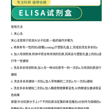
常用方法:
1.
夹心法:
夹心法常用于检测大分子抗原,一般的操作步骤为
:
a.
将具有专一性的
抗
ti
固著(
coating
)于塑胶孔盘上,完成后洗去多余
抗
ti
b.
加入待测检体,检体中若含有待测的抗原,则其会与塑胶孔盘上的
抗
ti
进
行专一性键结
c.
洗去多余待测检体,加入另一种对抗原专一的一次
抗
ti
,与待测抗原进行
键结
d.
洗去多余未键结一次
抗
ti
,加入带有酶的二次
抗
ti
,与一次
抗
ti
键结
e.
洗去多余未键结二次
抗
ti
,加入酶底物使酵素呈色,以肉眼或仪器读取呈
色结果
原理:针对抗原分子上
2
个不同抗原决定簇的单克隆
抗
ti
分别作为固相
抗
ti
和酶标
抗
ti
,将大分子抗原分别制备固相抗原和酶标抗原结合物。