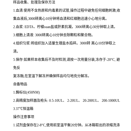
样品收集、处理及保存方法
1.
血清
:
使用不含热原和内毒素的试管,操作过程中避免任何细胞刺激,收
集血液后,
3000
转离心
10
分钟将血清和红细胞迅速小心地分离。
2.
血浆
: EDTA
、柠檬
suan
盐或肝素抗凝。
3000
转离心
30
分钟取上清。
3.
细胞上清液
: 3000
转离心
10
分钟去除颗粒和聚合物。
4.
组织匀浆
:
将组织加入适量生理盐水捣碎。
3000
转 离心
10
分钟取上
清。
5.
保存
:
如果样本收集后不及时检测,请按
一
次用量分装,冻存于
-20
°
C
, 避
免反
复冻融,在室温下解冻并确保样品均匀地充分解冻。
自备物品
1.
酶标仪
(450NM)
2.
高精度加样器及枪头
: 0.5-10UL
、
2-20UL
、
20-200UL
、
200-1000UL
3.37
℃恒温箱
操作注意事项
1.
试剂盒保存在
2-8
°
C
,使用前室温平衡
20
分钟。从冰箱取出的浓缩洗涤