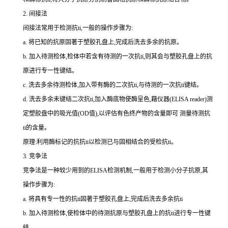
2.
间接法
间接法常用于检测
抗
ti
,一般的操作步骤为:
a.
将已知的抗原固著于塑胶孔盘上,完成后洗去多余的抗原。
b.
加入待测检体,检体中若含有待测的一次
抗
ti
,则其会与塑胶孔盘上的抗
原进行专一性键结。
c.
洗去多余待测检体,加入带有酶的二次
抗
ti
,与待测的一次
抗
ti
键结。
d.
洗去多余未键结二次
抗
ti
,加入酶底物使酶呈色,藉仪器(
ELISA reader
)测
定塑胶盘中的吸光值(
OD
值),以评估有色终产物的含量即可 测量待测
抗
ti
的含量。
原理:利用酶标记的抗
抗
ti
以检测已与固相结合的受检
抗
ti
。
3.
竞争法
竞争法是一种较少用到的
ELISA
检测机制,一般用于检测小分子抗原,其
操作步骤为:
a.
将具有专一性的
抗
ti
固著于塑胶孔盘上,完成后洗去多余
抗
ti
b.
加入待测检体,使检体中的待测抗原与塑胶孔盘上的
抗
ti
进行专一性键
结