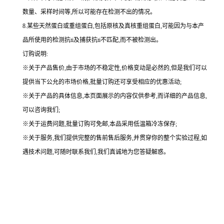
数量、采样时间等,所以可能存在检测不出的情况。
8.某些天然蛋白或重组蛋白,包括原核及真核重组蛋白,可能因为与本产
品所使用的检测抗ti及捕获抗ti不匹配,而不被检测出。
订购说明
:
※关于产品售价,由于市场的不稳定性,价格变动是必然的,但是我们可以
提供当下公允的市场价格,批量订购还可享受相应的优惠活动;
※关于产品的具体信息,本页面展示的内容仅供参考,而详细的产品信息,
可以咨询我们;
※关于运费问题,批量订购可免邮,本品采用低温箱冷冻保存;
※关于服务,我们提供完整的售前售后服务,并贯穿你的整个实验过程,如
遇技术问题,可随时联系我们,我们真诚地为您答疑解惑。