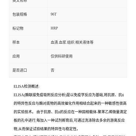
英文名称
96T
包装规格
HRP
标记物
样本
血清.血浆.组织.相关液体等
应用
仅供科研使用
是否进口
否
ELISA检测概述:
ELISA(酶联接免疫吸附反应分析)是以免疫学反应为基础,将抗原、
抗
ti
的特异性反应与酶对底物的高效催化作用相结合起来的一种敏感性很高
的实验技术。
由于抗原、
抗
ti
的反应在一种固相载体
-聚苯乙烯微量滴定
板的孔中进行,每加入一种试剂孵育后,可通过洗涤除去多余的游离反应
物,从而保证试验结果的特异性与稳定性。