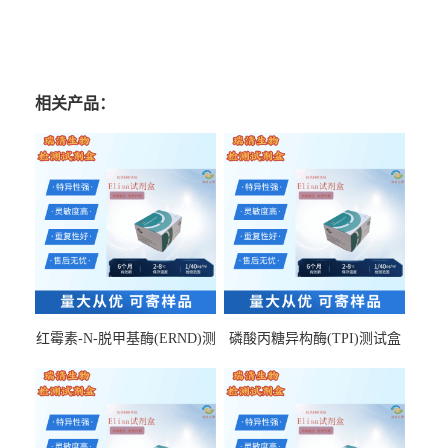
相关产品：
红霉素-N-脱甲基酶(ERND)测
磷酸丙糖异构酶(TPI)测试盒
试盒