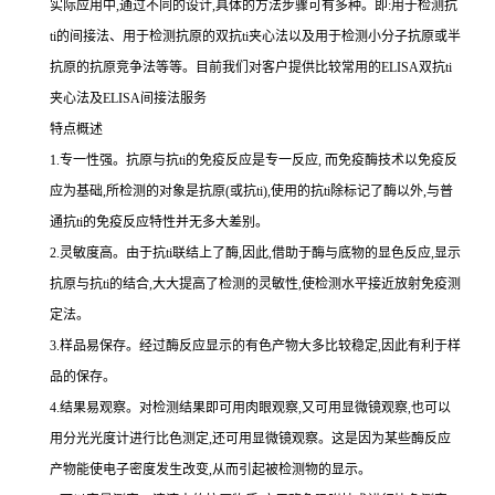
实际应用中,通过不同的设计,具体的方法步骤可有多种。即:用于检测
抗
ti
的间接法、用于检测抗原的双
抗
ti
夹心法以及用于检测小分子抗原或半
抗原的抗原竞争法等等。目前我们对客户提供比较常用的
ELISA双
抗
ti
夹心法及
ELISA间接法服务
特点概述
1.专一性强。抗原与抗ti的免疫反应是专一反应, 而免疫酶技术以免疫反
应为基础,所检测的对象是抗原(或抗ti),使用的抗ti除标记了酶以外,与普
通抗ti的免疫反应特性并无多大差别。
2.灵敏度高。由于抗ti联结上了酶,因此,借助于酶与底物的显色反应,显示
抗原与抗ti的结合,大大提高了检测的灵敏性,使检测水平接近放射免疫测
定法。
3.样品易保存。经过酶反应显示的有色产物大多比较稳定,因此有利于样
品的保存。
4.结果易观察。对检测结果即可用肉眼观察,又可用显微镜观察,也可以
用分光光度计进行比色测定,还可用显微镜观察。这是因为某些酶反应
产物能使电子密度发生改变,从而引起被检测物的显示。