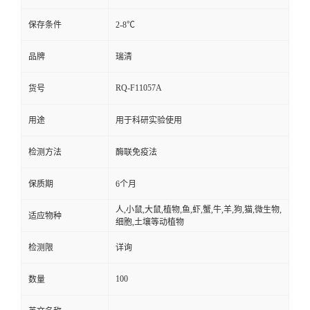
保存条件
2-8℃
品牌
瑞清
RQ-F11057A
货号
用途
用于科研实验使用
检测方法
酶联免疫法
保质期
6个月
人,小鼠,大鼠,植物,鱼,虾,蟹,牛,羊,狗,猫,微生物,
适应物种
细胞,土壤等动植物
检测限
详询
100
数量