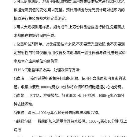
5.可以定量测定。溶液中的抗原物质,应用酶免吸附技术进行比色测定,
依据光密度值的变化,可以定量。预计用细胞分光光度计可对组织内的
抗原进行免疫酶技术的定量测定。
6.可以大规模测定样品。如有成千.上万份样品需要进行检测,免疫酶技
术都能在较短时间内完成。
7.仪器和试剂简单。对免疫没技术来说,不需要荧光显微镜,也不需要测
定放射性的特殊仪器,所用仪器及试剂均属一般性仪器与试剂,普通实验
室及生产应用单位均易购置
ELISA试剂盒样品收集、处理及保存方法:
1)血清-----操作过程中避免任何细胞刺激。使用不含热原和内毒素的试
管。收集血液后,1000×g离心10分钟将血清和红细胞迅速小心地分离。
2)血浆-----EDTA、柠檬酸盐、肝素血浆可用于检测。1000×g离心30分
钟去除颗粒。
3)细胞上清液---1000×g离心10分钟去除颗粒和聚合物。
4)组织匀浆-----将组织加入适量生理盐水捣碎。1000×g离心10分钟,取上
清液