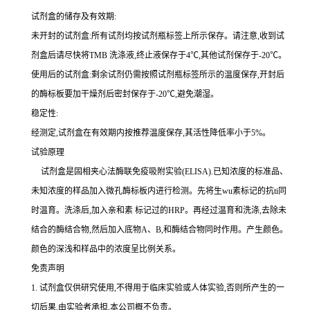
试剂盒的储存及有效期:
未开封的试剂盒:所有试剂均按试剂瓶标签上所示保存。请注意,收到试
剂盒后请尽快将
TMB 洗涤液,终止液保存于4℃,其他试剂保存于-20℃。
使用后的试剂盒:剩余试剂仍需按照试剂瓶标签所示的温度保存,开封后
的酶标板要加干燥剂后密封保存于
-20℃,避免潮湿。
稳定性:
经测定,试剂盒在有效期内按推荐温度保存,其活性降低率小于
5%。
试验原理
试剂盒是固相夹心法酶联免疫吸附实验(
ELISA).已知浓度的标准品、
未知浓度的样品加入微孔酶标板内进行检测。先将生wu素标记的
抗
ti
同
时温育。洗涤后,加入
亲和素
标记过的
HRP。再经过温育和洗涤,去除未
结合的酶结合物,然后加入底物A、B,和酶结合物同时作用。产生颜色。
颜色的深浅和样品中的浓度呈比例关系。
免责声明
1.
试剂盒仅供研究使用,不得用于临床实验或人体实验,否则所产生的一
切后果,由实验者承担,本公司概不负责。