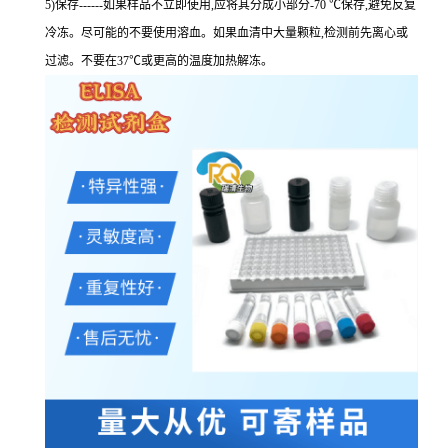
5)保存------如果样品不立即使用,应将其分成小部分-70 ℃保存,避免反复
冷冻。尽可能的不要使用溶血。如果血清中大量颗粒,检测前先离心或
过滤。不要在37℃或更高的温度加热解冻。