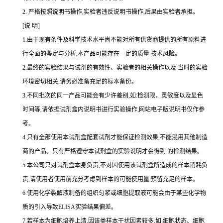
2.
严格按照说明书操作,实验者违反说明书操作,后果由实验者承担。
[说 明]
1.由于现有条件及科学技术水平尚不能对所有供货商提供的所有原料进
行全面的鉴定与分析,本产品可能存在一定的质量 技术风险。
2.最终的实验结果与试剂的有效性、实验者的相关操作以及 当时的实验
环境密切相关,请务必准备充足的标本备份。
3.不同批次的同一产品可能会有少许差别,如:检测限、灵敏度以及显色
时间等,请依据试剂盒内说明书进行实验操作,网站电子版说明书仅作参
考。
4.只有全部使用本试剂盒配套试剂才能保证检测效果,不能混用其他制造
商的产品。只有严格遵守本试剂盒的实验说明才会得到 的检测结果。
5.本公司只对试剂盒本身负责,不对因使用该试剂盒所造成的样本消耗负
责,请使用者使用前充分考虑到样本的可能使用量,预留充足的样本。
6.使用化学裂解液制备的组织匀浆或细胞提取液可能会由于某些化学物
质的引入导致ELISA实验结果偏差。
7.若样本为细胞培养上清,因该类样本干扰因素较多,如:细胞状态、细胞