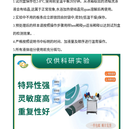
1.
试剂盒保存在
2-8
°
C
,使用前室温平衡
20
分钟。从冰箱取出的浓缩洗涤
液会有结晶,这属于正常现象,水浴加热使结晶完
quan
溶解后再使用。
2.
实验中不用的板条应立即放回自封袋中,密封
(
低温干燥
)
保存。
3.
预处理后的样本请按照操作步骤用样
ben
稀释
ye
适当稀释以达到试剂盒
的
检测效果。
.
4.
严格按照说明书中标明的时间、加液量及顺序进行温育操作。
5.
所有液体组分使用前充分摇匀。