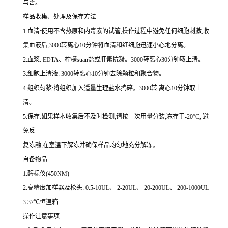
与否。
样品收集、处理及保存方法
1.
血清
:
使用不含热原和内毒素的试管,操作过程中避免任何细胞刺激,收
集血液后,
3000
转离心
10
分钟将血清和红细胞迅速小心地分离。
2.
血浆
: EDTA
、柠檬
suan
盐或肝素抗凝。
3000
转离心
30
分钟取上清。
3.
细胞上清液
: 3000
转离心
10
分钟去除颗粒和聚合物。
4.
组织匀浆
:
将组织加入适量生理盐水捣碎。
3000
转 离心
10
分钟取上
清。
5.
保存
:
如果样本收集后不及时检测,请按
一
次用量分装,冻存于
-20
°
C
, 避
免反
复冻融,在室温下解冻并确保样品均匀地充分解冻。
自备物品
1.
酶标仪
(450NM)
2.
高精度加样器及枪头
: 0.5-10UL
、
2-20UL
、
20-200UL
、
200-1000UL
3.37
℃恒温箱
操作注意事项