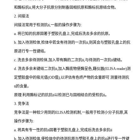
和酶标
抗
ti
,将大分子抗原分别制备固相抗原和酶标抗原结合物。
2.
间接法
间接法常用于检测
抗
ti
,一般的操作步骤为:
a.
将已知的抗原固著于塑胶孔盘上,完成后洗去多余的抗原。
b.
加入待测检体,检体中若含有待测的一次
抗
ti
,则其会与塑胶孔盘上的抗
原进行专一性键结。
c.
洗去多余待测检体,加入带有酶的二次
抗
ti
,与待测的一次
抗
ti
键结。
d.
洗去多余未键结二次
抗
ti
,加入酶底物使酶呈色,藉仪器(
ELISA reader
)测
定塑胶盘中的吸光值(
OD
值),以评估有色终产物的含量即可 测量待测
抗
ti
的含量。
原理:利用酶标记的抗
抗
ti
以检测已与固相结合的受检
抗
ti
。
3.
竞争法
竞争法是一种较少用到的
ELISA
检测机制,一般用于检测小分子抗原,其
操作步骤为:
a.
将具有专一性的
抗
ti
固著于塑胶孔盘上,完成后洗去多余
抗
ti
b.
加入待测检体,使检体中的待测抗原与塑胶孔盘上的
抗
ti
进行专一性键