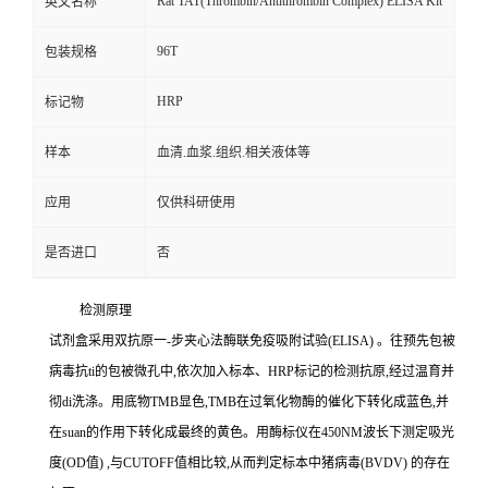
Rat TAT(Thrombin/Antithrombin Complex) ELISA Kit
英文名称
96T
包装规格
HRP
标记物
样本
血清.血浆.组织.相关液体等
应用
仅供科研使用
是否进口
否
检测原理
试剂盒采用双抗原一
-
步夹心法酶联免疫吸附试验
(ELISA)
。往预先包被
病毒
抗
ti
的包被微孔中,依次加入标本、
HRP
标记的检测抗原,经过温育并
彻
di
洗涤。用底物
TMB
显色,
TMB
在过氧化物酶的催化下转化成蓝色,并
在
suan
的作用下转化成最终的黄色。用酶标仪在
450NM
波长下测定吸光
度
(OD
值
)
,与
CUTOFF
值相比较,从而判定标本中猪病毒
(BVDV)
的存在