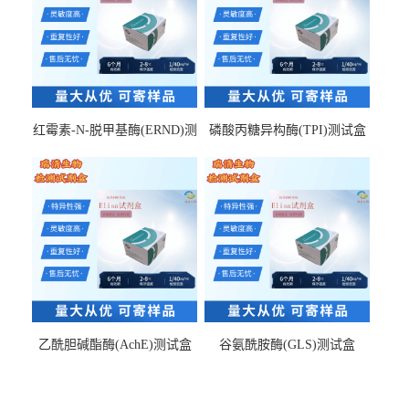
红霉素-N-脱甲基酶(ERND)测
磷酸丙糖异构酶(TPI)测试盒
试盒
乙酰胆碱酯酶(AchE)测试盒
谷氨酰胺酶(GLS)测试盒