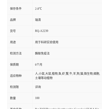
保存条件
2-8℃
品牌
瑞清
RQ-A2239
货号
用途
用于科研实验使用
检测方法
酶联免疫法
保质期
6个月
人,小鼠,大鼠,植物,鱼,虾,蟹,牛,羊,狗,猫,微生物,细胞,
适应物种
土壤等动植物
检测限
详询
100
数量