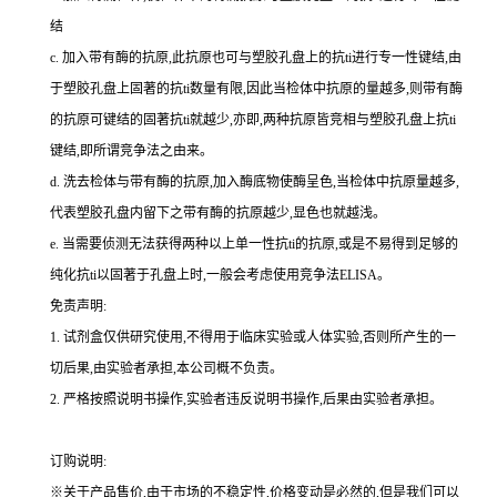
结
c.
加入带有酶的抗原,此抗原也可与塑胶孔盘上的
抗
ti
进行专一性键结,由
于塑胶孔盘上固著的
抗
ti
数量有限,因此当检体中抗原的量越多,则带有酶
的抗原可键结的固著
抗
ti
就越少,亦即,两种抗原皆竞相与塑胶孔盘上
抗
ti
键结,即所谓竞争法之由来。
d.
洗去检体与带有酶的抗原,加入酶底物使酶呈色,当检体中抗原量越多,
代表塑胶孔盘内留下之带有酶的抗原越少,显色也就越浅。
e.
当需要侦测无法获得两种以上单一性
抗
ti
的抗原,或是不易得到足够的
纯化
抗
ti
以固著于孔盘上时,一般会考虑使用竞争法
ELISA
。
免责声明:
1.
试剂盒仅供研究使用,不得用于临床实验或人体实验,否则所产生的一
切后果,由实验者承担,本公司概不负责。
2.
严格按照说明书操作,实验者违反说明书操作,后果由实验者承担。
订购说明
:
※关于产品售价,由于市场的不稳定性,价格变动是必然的,但是我们可以