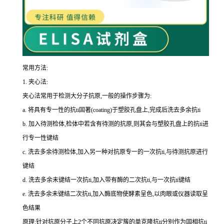
常用方法:
1.
夹心法:
夹心法常用于检测大分子抗原,一般的操作步骤为
:
a.
将具有专一性的
抗
ti
固著(
coating
)于塑胶孔盘上,完成后洗去多余
抗
ti
b.
加入待测检体,检体中若含有待测的抗原,则其会与塑胶孔盘上的
抗
ti
进
行专一性键结
c.
洗去多余待测检体,加入另一种对抗原专一的一次
抗
ti
,与待测抗原进行
键结
d.
洗去多余未键结一次
抗
ti
,加入带有酶的二次
抗
ti
,与一次
抗
ti
键结
e.
洗去多余未键结二次
抗
ti
,加入酶底物使酵素呈色,以肉眼或仪器读取呈
色结果
原理:针对抗原分子上
2
个不同抗原决定簇的单克隆
抗
ti
分别作为固相
抗
ti