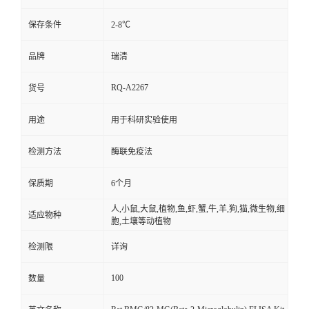
保存条件
2-8℃
品牌
瑞清
RQ-A2267
货号
用途
用于科研实验使用
检测方法
酶联免疫法
保质期
6个月
人,小鼠,大鼠,植物,鱼,虾,蟹,牛,羊,狗,猫,微生物,细
适应物种
胞,土壤等动植物
检测限
详询
100
数量