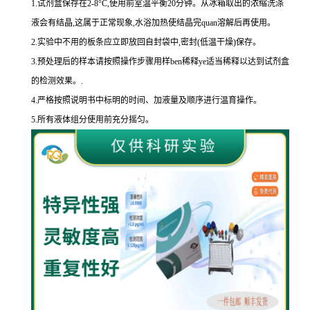
1.
试剂盒保存在
2-8
°
C
,使用前室温平衡
20
分钟。从冰箱取出的浓缩洗涤
液会有结晶,这属于正常现象,水浴加热使结晶完
quan
溶解后再使用。
2.
实验中不用的板条应立即放回自封袋中,密封
(
低温干燥
)
保存。
3.
预处理后的样本请按照操作步骤用样
ben
稀释
ye
适当稀释以达到试剂盒
的
检测效果。
.
4.
严格按照说明书中标明的时间、加液量及顺序进行温育操作。
5.
所有液体组分使用前充分摇匀。