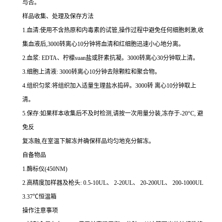
与否。
样品收集、处理及保存方法
1.
血清
:
使用不含热原和内毒素的试管,操作过程中避免任何细胞刺激,收
集血液后,
3000
转离心
10
分钟将血清和红细胞迅速小心地分离。
2.
血浆
: EDTA
、柠檬
suan
盐或肝素抗凝。
3000
转离心
30
分钟取上清。
3.
细胞上清液
: 3000
转离心
10
分钟去除颗粒和聚合物。
4.
组织匀浆
:
将组织加入适量生理盐水捣碎。
3000
转 离心
10
分钟取上
清。
5.
保存
:
如果样本收集后不及时检测,请按
一
次用量分装,冻存于
-20
°
C
, 避
免反
复冻融,在室温下解冻并确保样品均匀地充分解冻。
自备物品
1.
酶标仪
(450NM)
2.
高精度加样器及枪头
: 0.5-10UL
、
2-20UL
、
20-200UL
、
200-1000UL
3.37
℃恒温箱
操作注意事项