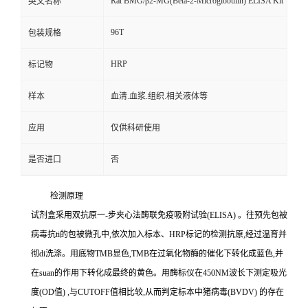
Rat BMG/β2-MG(Beta-2-Microglobulin) ELISA Kit
英文名称
96T
包装规格
HRP
标记物
样本
血清.血浆.组织.相关液体等
应用
仅供科研使用
是否进口
否
检测原理
试剂盒采用双抗原一
-
步夹心法酶联免疫吸附试验
(ELISA)
。往预先包被
病毒
抗
ti
的包被微孔中,依次加入标本、
HRP
标记的检测抗原,经过温育并
彻
di
洗涤。用底物
TMB
显色,
TMB
在过氧化物酶的催化下转化成蓝色,并
在
suan
的作用下转化成最终的黄色。用酶标仪在
450NM
波长下测定吸光
度
(OD
值
)
,与
CUTOFF
值相比较,从而判定标本中猪病毒
(BVDV)
的存在