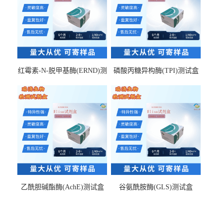
红霉素-N-脱甲基酶(ERND)测
磷酸丙糖异构酶(TPI)测试盒
试盒
乙酰胆碱酯酶(AchE)测试盒
谷氨酰胺酶(GLS)测试盒