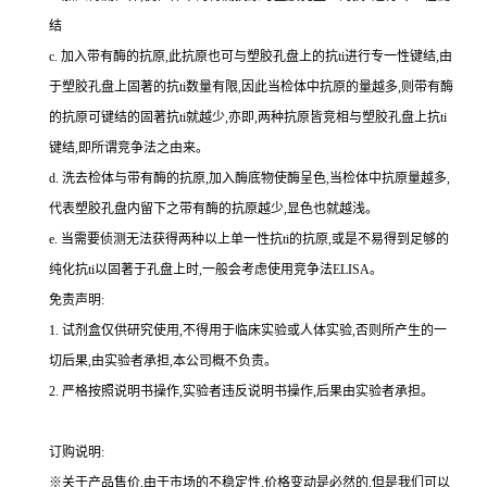
结
c.
加入带有酶的抗原,此抗原也可与塑胶孔盘上的
抗
ti
进行专一性键结,由
于塑胶孔盘上固著的
抗
ti
数量有限,因此当检体中抗原的量越多,则带有酶
的抗原可键结的固著
抗
ti
就越少,亦即,两种抗原皆竞相与塑胶孔盘上
抗
ti
键结,即所谓竞争法之由来。
d.
洗去检体与带有酶的抗原,加入酶底物使酶呈色,当检体中抗原量越多,
代表塑胶孔盘内留下之带有酶的抗原越少,显色也就越浅。
e.
当需要侦测无法获得两种以上单一性
抗
ti
的抗原,或是不易得到足够的
纯化
抗
ti
以固著于孔盘上时,一般会考虑使用竞争法
ELISA
。
免责声明:
1.
试剂盒仅供研究使用,不得用于临床实验或人体实验,否则所产生的一
切后果,由实验者承担,本公司概不负责。
2.
严格按照说明书操作,实验者违反说明书操作,后果由实验者承担。
订购说明
:
※关于产品售价,由于市场的不稳定性,价格变动是必然的,但是我们可以