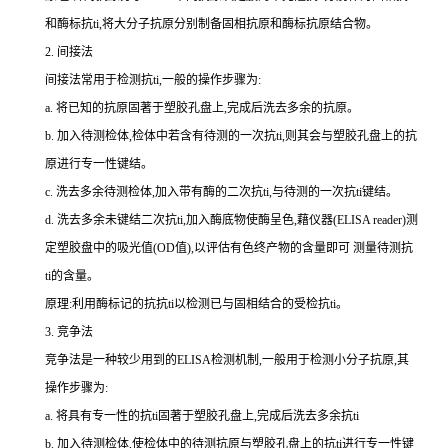
和酶标
抗
ti
,将大分子抗原分别制备固相抗原和酶标抗原结合物。
2.
间接法
间接法常用于检测
抗
ti
,一般的操作步骤为:
a.
将已知的抗原固著于塑胶孔盘上,完成后洗去多余的抗原。
b.
加入待测检体,检体中若含有待测的一次
抗
ti
,则其会与塑胶孔盘上的抗
原进行专一性键结。
c.
洗去多余待测检体,加入带有酶的二次
抗
ti
,与待测的一次
抗
ti
键结。
d.
洗去多余未键结二次
抗
ti
,加入酶底物使酶呈色,藉仪器(
ELISA reader
)测
定塑胶盘中的吸光值(
OD
值),以评估有色终产物的含量即可 测量待测
抗
ti
的含量。
原理:利用酶标记的抗
抗
ti
以检测已与固相结合的受检
抗
ti
。
3.
竞争法
竞争法是一种较少用到的
ELISA
检测机制,一般用于检测小分子抗原,其
操作步骤为:
a.
将具有专一性的
抗
ti
固著于塑胶孔盘上,完成后洗去多余
抗
ti
b.
加入待测检体,使检体中的待测抗原与塑胶孔盘上的
抗
ti
进行专一性键