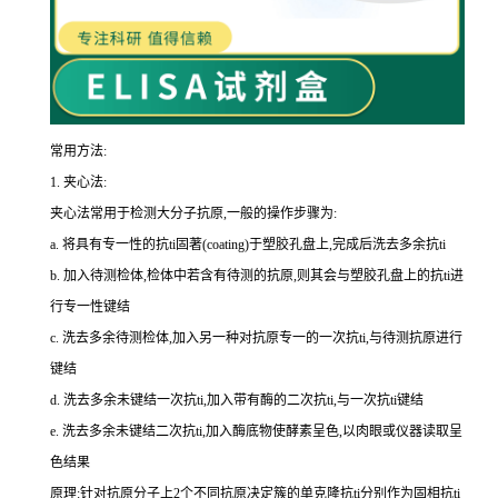
常用方法:
1.
夹心法:
夹心法常用于检测大分子抗原,一般的操作步骤为
:
a.
将具有专一性的
抗
ti
固著(
coating
)于塑胶孔盘上,完成后洗去多余
抗
ti
b.
加入待测检体,检体中若含有待测的抗原,则其会与塑胶孔盘上的
抗
ti
进
行专一性键结
c.
洗去多余待测检体,加入另一种对抗原专一的一次
抗
ti
,与待测抗原进行
键结
d.
洗去多余未键结一次
抗
ti
,加入带有酶的二次
抗
ti
,与一次
抗
ti
键结
e.
洗去多余未键结二次
抗
ti
,加入酶底物使酵素呈色,以肉眼或仪器读取呈
色结果
原理:针对抗原分子上
2
个不同抗原决定簇的单克隆
抗
ti
分别作为固相
抗
ti