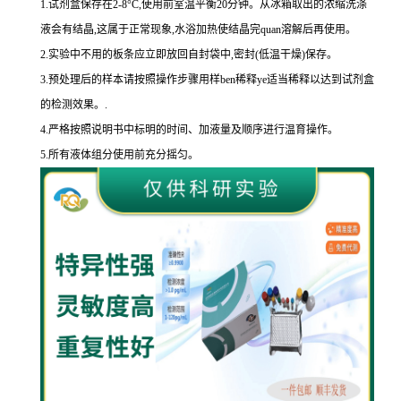
1.
试剂盒保存在
2-8
°
C
,使用前室温平衡
20
分钟。从冰箱取出的浓缩洗涤
液会有结晶,这属于正常现象,水浴加热使结晶完
quan
溶解后再使用。
2.
实验中不用的板条应立即放回自封袋中,密封
(
低温干燥
)
保存。
3.
预处理后的样本请按照操作步骤用样
ben
稀释
ye
适当稀释以达到试剂盒
的
检测效果。
.
4.
严格按照说明书中标明的时间、加液量及顺序进行温育操作。
5.
所有液体组分使用前充分摇匀。