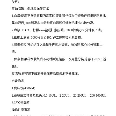
与否。
样品收集、处理及保存方法
1.
血清
:
使用不含热原和内毒素的试管,操作过程中避免任何细胞刺激,收
集血液后,
3000
转离心
10
分钟将血清和红细胞迅速小心地分离。
2.
血浆
: EDTA
、柠檬
suan
盐或肝素抗凝。
3000
转离心
30
分钟取上清。
3.
细胞上清液
: 3000
转离心
10
分钟去除颗粒和聚合物。
4.
组织匀浆
:
将组织加入适量生理盐水捣碎。
3000
转 离心
10
分钟取上
清。
5.
保存
:
如果样本收集后不及时检测,请按
一
次用量分装,冻存于
-20
°
C
, 避
免反
复冻融,在室温下解冻并确保样品均匀地充分解冻。
自备物品
1.
酶标仪
(450NM)
2.
高精度加样器及枪头
: 0.5-10UL
、
2-20UL
、
20-200UL
、
200-1000UL
3.37
℃恒温箱
操作注意事项