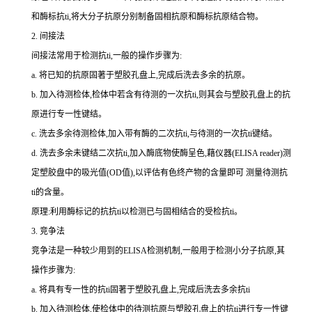
和酶标
抗
ti
,将大分子抗原分别制备固相抗原和酶标抗原结合物。
2.
间接法
间接法常用于检测
抗
ti
,一般的操作步骤为:
a.
将已知的抗原固著于塑胶孔盘上,完成后洗去多余的抗原。
b.
加入待测检体,检体中若含有待测的一次
抗
ti
,则其会与塑胶孔盘上的抗
原进行专一性键结。
c.
洗去多余待测检体,加入带有酶的二次
抗
ti
,与待测的一次
抗
ti
键结。
d.
洗去多余未键结二次
抗
ti
,加入酶底物使酶呈色,藉仪器(
ELISA reader
)测
定塑胶盘中的吸光值(
OD
值),以评估有色终产物的含量即可 测量待测
抗
ti
的含量。
原理:利用酶标记的抗
抗
ti
以检测已与固相结合的受检
抗
ti
。
3.
竞争法
竞争法是一种较少用到的
ELISA
检测机制,一般用于检测小分子抗原,其
操作步骤为:
a.
将具有专一性的
抗
ti
固著于塑胶孔盘上,完成后洗去多余
抗
ti
b.
加入待测检体,使检体中的待测抗原与塑胶孔盘上的
抗
ti
进行专一性键