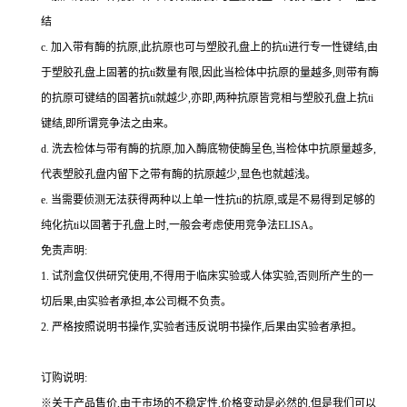
结
c.
加入带有酶的抗原,此抗原也可与塑胶孔盘上的
抗
ti
进行专一性键结,由
于塑胶孔盘上固著的
抗
ti
数量有限,因此当检体中抗原的量越多,则带有酶
的抗原可键结的固著
抗
ti
就越少,亦即,两种抗原皆竞相与塑胶孔盘上
抗
ti
键结,即所谓竞争法之由来。
d.
洗去检体与带有酶的抗原,加入酶底物使酶呈色,当检体中抗原量越多,
代表塑胶孔盘内留下之带有酶的抗原越少,显色也就越浅。
e.
当需要侦测无法获得两种以上单一性
抗
ti
的抗原,或是不易得到足够的
纯化
抗
ti
以固著于孔盘上时,一般会考虑使用竞争法
ELISA
。
免责声明:
1.
试剂盒仅供研究使用,不得用于临床实验或人体实验,否则所产生的一
切后果,由实验者承担,本公司概不负责。
2.
严格按照说明书操作,实验者违反说明书操作,后果由实验者承担。
订购说明
:
※关于产品售价,由于市场的不稳定性,价格变动是必然的,但是我们可以