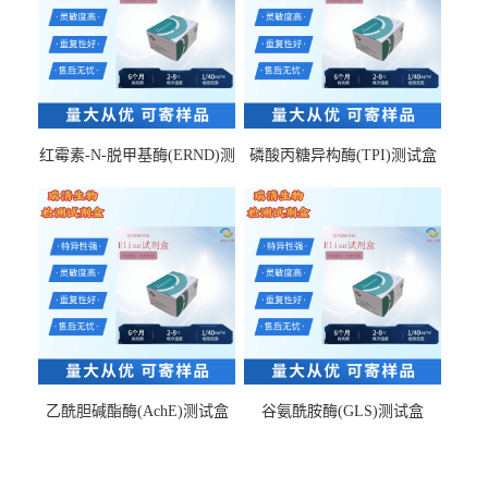
红霉素-N-脱甲基酶(ERND)测
磷酸丙糖异构酶(TPI)测试盒
试盒
乙酰胆碱酯酶(AchE)测试盒
谷氨酰胺酶(GLS)测试盒