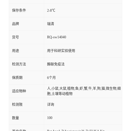
保存条件
2-8℃
品牌
瑞清
RQ-sw14040
货号
用途
用于科研实验使用
检测方法
酶联免疫法
保质期
6个月
人,小鼠,大鼠,植物,鱼,虾,蟹,牛,羊,狗,猫,微生物,细
适应物种
胞,土壤等动植物
检测限
详询
100
数量