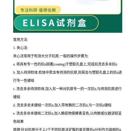
常用方法:
1.
夹心法:
夹心法常用于检测大分子抗原,一般的操作步骤为
:
a.
将具有专一性的
抗
ti
固著(
coating
)于塑胶孔盘上,完成后洗去多余
抗
ti
b.
加入待测检体,检体中若含有待测的抗原,则其会与塑胶孔盘上的
抗
ti
进
行专一性键结
c.
洗去多余待测检体,加入另一种对抗原专一的一次
抗
ti
,与待测抗原进行
键结
d.
洗去多余未键结一次
抗
ti
,加入带有酶的二次
抗
ti
,与一次
抗
ti
键结
e.
洗去多余未键结二次
抗
ti
,加入酶底物使酵素呈色,以肉眼或仪器读取呈
色结果
原理:针对抗原分子上
2
个不同抗原决定簇的单克隆
抗
ti
分别作为固相
抗
ti