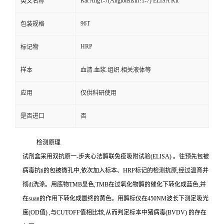
Rat Ang1-7(Angiotensin?1-7) ELISA Kit
英文名称
96T
包装规格
HRP
标记物
样本
血清.血浆.组织.相关液体等
应用
仅供科研使用
是否进口
否
检测原理
试剂盒采用双抗原一
-
步夹心法酶联免疫吸附试验
(ELISA)
。往预先包被
病毒
抗
ti
的包被微孔中,依次加入标本、
HRP
标记的检测抗原,经过温育并
彻
di
洗涤。用底物
TMB
显色,
TMB
在过氧化物酶的催化下转化成蓝色,并
在
suan
的作用下转化成最终的黄色。用酶标仪在
450NM
波长下测定吸光
度
(OD
值
)
,与
CUTOFF
值相比较,从而判定标本中猪病毒
(BVDV)
的存在