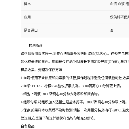
样本
血清.血浆.
应用
仅供科研使
是否进口
否
检测原理
试剂盒采用双抗原一
-
步夹心法酶联免疫吸附试验
(ELISA)
。往预先包被
转化成最终的黄色。用酶标仪在
450NM
波长下测定吸光度
(OD
值
)
,与
CU
样品收集、处理及保存方法
1.
血清
:
使用不含热原和内毒素的试管,操作过程中避免任何细胞刺激,收集
2.
血浆
: EDTA
、柠檬
suan
盐或肝素抗凝。
3000
转离心
30
分钟取上清。
3.
细胞上清液
: 3000
转离心
10
分钟去除颗粒和聚合物。
4.
组织匀浆
:
将组织加入适量生理盐水捣碎。
3000
转 离心
10
分钟取上清。
5.
保存
:
如果样本收集后不及时检测,请按
一
次用量分装,冻存于
-20
°
C
, 避
复冻融,在室温下解冻并确保样品均匀地充分解冻。
自备物品