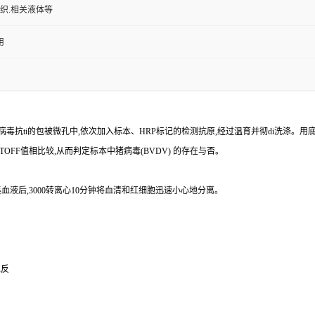
组织.相关液体等
用
病毒
抗
ti
的包被微孔中,依次加入标本、
HRP
标记的检测抗原,经过温育并彻
di
洗涤。用
TOFF
值相比较,从而判定标本中猪病毒
(BVDV)
的存在与否。
血液后,
3000
转离心
10
分钟将血清和红细胞迅速小心地分离。
免反