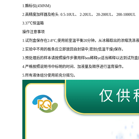
1.
酶标仪
(450NM)
2.
高精度加样器及枪头
: 0.5-10UL
、
2-20UL
、
20-200UL
、
200-1000UL
3.37
℃恒温箱
操作注意事项
1.
试剂盒保存在
2-8
°
C
,使用前室温平衡
20
分钟。从冰箱取出的浓缩洗涤液
2.
实验中不用的板条应立即放回自封袋中,密封
(
低温干燥
)
保存。
3.
预处理后的样本请按照操作步骤用样
ben
稀释
ye
适当稀释以达到试剂盒
4.
严格按照说明书中标明的时间、加液量及顺序进行温育操作。
5.
所有液体组分使用前充分摇匀。