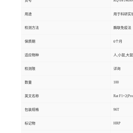
RQ-sw14099
货号
用途
用于科研实
检测方法
酶联免疫法
保质期
6个月
适应物种
人,小鼠,大鼠
检测限
详询
100
数量
Rat F1+2(Pro
英文名称
96T
包装规格
HRP
标记物