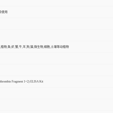
验使用
,植物,鱼,虾,蟹,牛,羊,狗,猫,微生物,细胞,土壤等动植物
thrombin Fragment 1+2) ELISA Kit