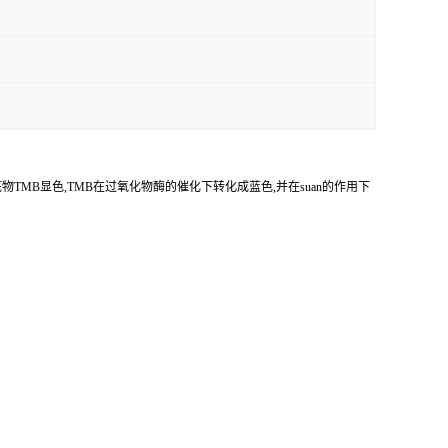
底物
TMB
显色,
TMB
在过氧化物酶的催化下转化成蓝色,并在
suan
的作用下