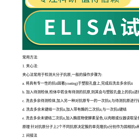
常用方法:
1.
夹心法:
夹心法常用于检测大分子抗原,一般的操作步骤为
:
a.
将具有专一性的
抗
ti
固著(
coating
)于塑胶孔盘上,完成后洗去多余
抗
ti
b.
加入待测检体,检体中若含有待测的抗原,则其会与塑胶孔盘上的
抗
ti
进
c.
洗去多余待测检体,加入另一种对抗原专一的一次
抗
ti
,与待测抗原进行
d.
洗去多余未键结一次
抗
ti
,加入带有酶的二次
抗
ti
,与一次
抗
ti
键结
e.
洗去多余未键结二次
抗
ti
,加入酶底物使酵素呈色,以肉眼或仪器读取呈
原理:针对抗原分子上
2
个不同抗原决定簇的单克隆
抗
ti
分别作为固相
抗
ti
2.
间接法