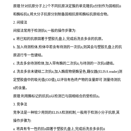
原理:针对抗原分子上
2
个不同抗原决定簇的单克隆
抗
ti
分别作为固相
抗
ti
和酶标
抗
ti
,将大分子抗原分别制备固相抗原和酶标抗原结合物。
2.
间接法
间接法常用于检测
抗
ti
,一般的操作步骤为:
a.
将已知的抗原固著于塑胶孔盘上,完成后洗去多余的抗原。
b.
加入待测检体,检体中若含有待测的一次
抗
ti
,则其会与塑胶孔盘上的抗
原进行专一性键结。
c.
洗去多余待测检体,加入带有酶的二次
抗
ti
,与待测的一次
抗
ti
键结。
d.
洗去多余未键结二次
抗
ti
,加入酶底物使酶呈色,藉仪器(
ELISA reader
)测
定塑胶盘中的吸光值(
OD
值),以评估有色终产物的含量即可 测量待测
抗
ti
的含量。
原理:利用酶标记的抗
抗
ti
以检测已与固相结合的受检
抗
ti
。
3.
竞争法
竞争法是一种较少用到的
ELISA
检测机制,一般用于检测小分子抗原,其
操作步骤为:
a.
将具有专一性的
抗
ti
固著于塑胶孔盘上,完成后洗去多余
抗
ti