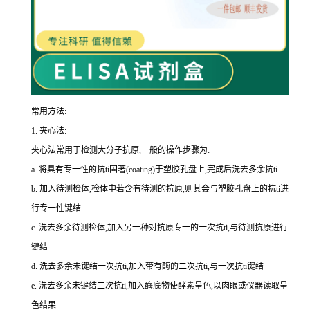
常用方法:
1.
夹心法:
夹心法常用于检测大分子抗原,一般的操作步骤为
:
a.
将具有专一性的
抗
ti
固著(
coating
)于塑胶孔盘上,完成后洗去多余
抗
ti
b.
加入待测检体,检体中若含有待测的抗原,则其会与塑胶孔盘上的
抗
ti
进
行专一性键结
c.
洗去多余待测检体,加入另一种对抗原专一的一次
抗
ti
,与待测抗原进行
键结
d.
洗去多余未键结一次
抗
ti
,加入带有酶的二次
抗
ti
,与一次
抗
ti
键结
e.
洗去多余未键结二次
抗
ti
,加入酶底物使酵素呈色,以肉眼或仪器读取呈
色结果