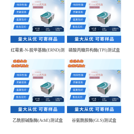
红霉素-N-脱甲基酶(ERND)测
磷酸丙糖异构酶(TPI)测试盒
试盒
乙酰胆碱酯酶(AchE)测试盒
谷氨酰胺酶(GLS)测试盒