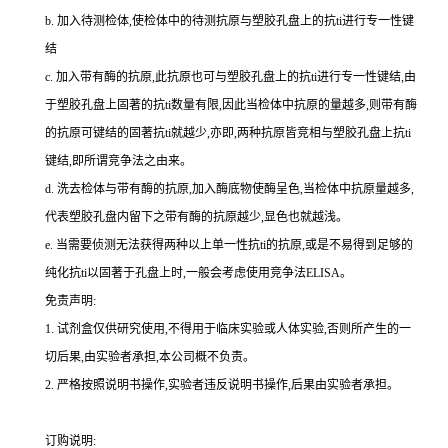
b.
加入待测检体,使检体中的待测抗原与塑胶孔盘上的
抗
ti
进行专一性键
结
c.
加入带有酶的抗原,此抗原也可与塑胶孔盘上的
抗
ti
进行专一性键结,由
于塑胶孔盘上固著的
抗
ti
数量有限,因此当检体中抗原的量越多,则带有酶
的抗原可键结的固著
抗
ti
就越少,亦即,两种抗原皆竞相与塑胶孔盘上
抗
ti
键结,即所谓竞争法之由来。
d.
洗去检体与带有酶的抗原,加入酶底物使酶呈色,当检体中抗原量越多,
代表塑胶孔盘内留下之带有酶的抗原越少,显色也就越浅。
e.
当需要侦测无法获得两种以上单一性
抗
ti
的抗原,或是不易得到足够的
纯化
抗
ti
以固著于孔盘上时,一般会考虑使用竞争法
ELISA
。
免责声明:
1.
试剂盒仅供研究使用,不得用于临床实验或人体实验,否则所产生的一
切后果,由实验者承担,本公司概不负责。
2.
严格按照说明书操作,实验者违反说明书操作,后果由实验者承担。
订购说明
: