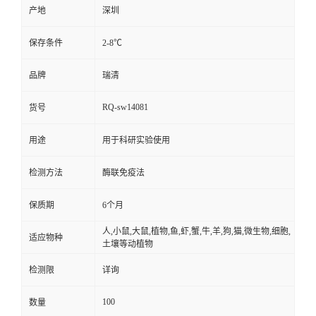
产地
深圳
保存条件
2-8℃
品牌
瑞清
RQ-sw14081
货号
用途
用于科研实验使用
检测方法
酶联免疫法
保质期
6个月
人,小鼠,大鼠,植物,鱼,虾,蟹,牛,羊,狗,猫,微生物,细胞,
适应物种
土壤等动植物
检测限
详询
100
数量