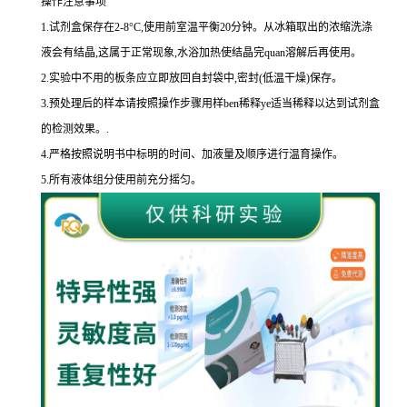
操作注意事项
1.
试剂盒保存在
2-8
°
C
,使用前室温平衡
20
分钟。从冰箱取出的浓缩洗涤
液会有结晶,这属于正常现象,水浴加热使结晶完
quan
溶解后再使用。
2.
实验中不用的板条应立即放回自封袋中,密封
(
低温干燥
)
保存。
3.
预处理后的样本请按照操作步骤用样
ben
稀释
ye
适当稀释以达到试剂盒
的
检测效果。
.
4.
严格按照说明书中标明的时间、加液量及顺序进行温育操作。
5.
所有液体组分使用前充分摇匀。