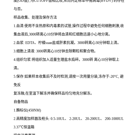
度
(OD
值
)
,与
CUTOFF
值相比较,从而判定标本中猪病毒
(BVDV)
的存在
与否。
样品收集、处理及保存方法
1.
血清
:
使用不含热原和内毒素的试管,操作过程中避免任何细胞刺激,收
集血液后,
3000
转离心
10
分钟将血清和红细胞迅速小心地分离。
2.
血浆
: EDTA
、柠檬
suan
盐或肝素抗凝。
3000
转离心
30
分钟取上清。
3.
细胞上清液
: 3000
转离心
10
分钟去除颗粒和聚合物。
4.
组织匀浆
:
将组织加入适量生理盐水捣碎。
3000
转 离心
10
分钟取上
清。
5.
保存
:
如果样本收集后不及时检测,请按
一
次用量分装,冻存于
-20
°
C
, 避
免反
复冻融,在室温下解冻并确保样品均匀地充分解冻。
自备物品
1.
酶标仪
(450NM)
2.
高精度加样器及枪头
: 0.5-10UL
、
2-20UL
、
20-200UL
、
200-1000UL
3.37
℃恒温箱