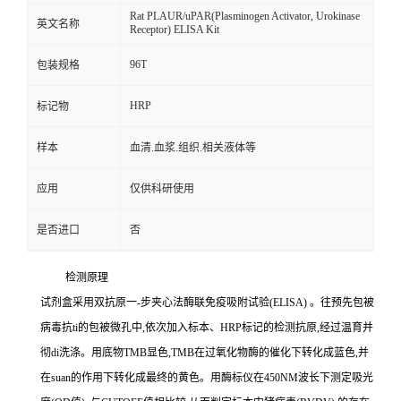
Rat PLAUR/uPAR(Plasminogen Activator, Urokinase
英文名称
Receptor) ELISA Kit
96T
包装规格
HRP
标记物
样本
血清.血浆.组织.相关液体等
应用
仅供科研使用
是否进口
否
检测原理
试剂盒采用双抗原一
-
步夹心法酶联免疫吸附试验
(ELISA)
。往预先包被
病毒
抗
ti
的包被微孔中,依次加入标本、
HRP
标记的检测抗原,经过温育并
彻
di
洗涤。用底物
TMB
显色,
TMB
在过氧化物酶的催化下转化成蓝色,并
在
suan
的作用下转化成最终的黄色。用酶标仪在
450NM
波长下测定吸光