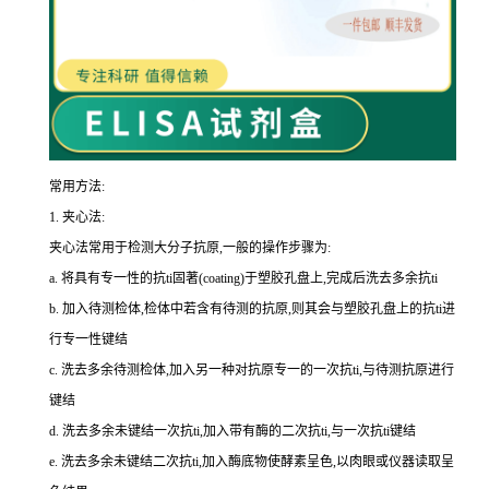
常用方法:
1.
夹心法:
夹心法常用于检测大分子抗原,一般的操作步骤为
:
a.
将具有专一性的
抗
ti
固著(
coating
)于塑胶孔盘上,完成后洗去多余
抗
ti
b.
加入待测检体,检体中若含有待测的抗原,则其会与塑胶孔盘上的
抗
ti
进
行专一性键结
c.
洗去多余待测检体,加入另一种对抗原专一的一次
抗
ti
,与待测抗原进行
键结
d.
洗去多余未键结一次
抗
ti
,加入带有酶的二次
抗
ti
,与一次
抗
ti
键结
e.
洗去多余未键结二次
抗
ti
,加入酶底物使酵素呈色,以肉眼或仪器读取呈