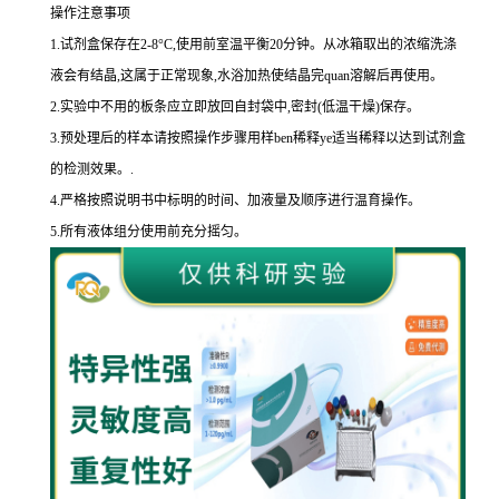
操作注意事项
1.
试剂盒保存在
2-8
°
C
,使用前室温平衡
20
分钟。从冰箱取出的浓缩洗涤
液会有结晶,这属于正常现象,水浴加热使结晶完
quan
溶解后再使用。
2.
实验中不用的板条应立即放回自封袋中,密封
(
低温干燥
)
保存。
3.
预处理后的样本请按照操作步骤用样
ben
稀释
ye
适当稀释以达到试剂盒
的
检测效果。
.
4.
严格按照说明书中标明的时间、加液量及顺序进行温育操作。
5.
所有液体组分使用前充分摇匀。