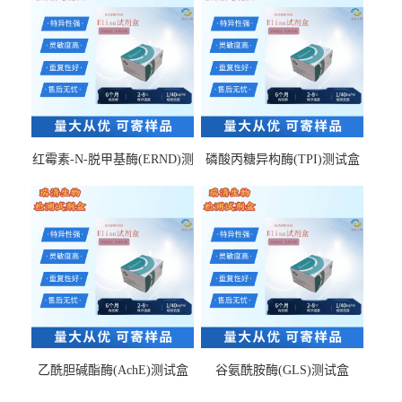
红霉素-N-脱甲基酶(ERND)测
磷酸丙糖异构酶(TPI)测试盒
试盒
乙酰胆碱酯酶(AchE)测试盒
谷氨酰胺酶(GLS)测试盒