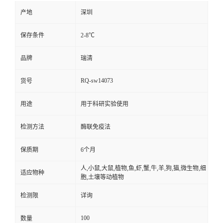
产地
深圳
保存条件
2-8℃
品牌
瑞清
RQ-sw14073
货号
用途
用于科研实验使用
检测方法
酶联免疫法
保质期
6个月
人,小鼠,大鼠,植物,鱼,虾,蟹,牛,羊,狗,猫,微生物,细
适应物种
胞,土壤等动植物
检测限
详询
100
数量