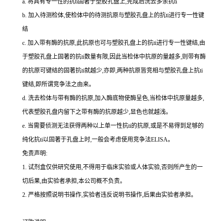
a.
将具有专一性的
抗
ti
固著于塑胶孔盘上,完成后洗去多余
抗
ti
b.
加入待测检体,使检体中的待测抗原与塑胶孔盘上的
抗
ti
进行专一性键
结
c.
加入带有酶的抗原,此抗原也可与塑胶孔盘上的
抗
ti
进行专一性键结,由
于塑胶孔盘上固著的
抗
ti
数量有限,因此当检体中抗原的量越多,则带有酶
的抗原可键结的固著
抗
ti
就越少,亦即,两种抗原皆竞相与塑胶孔盘上
抗
ti
键结,即所谓竞争法之由来。
d.
洗去检体与带有酶的抗原,加入酶底物使酶呈色,当检体中抗原量越多,
代表塑胶孔盘内留下之带有酶的抗原越少,显色也就越浅。
e.
当需要侦测无法获得两种以上单一性
抗
ti
的抗原,或是不易得到足够的
纯化
抗
ti
以固著于孔盘上时,一般会考虑使用竞争法
ELISA
。
免责声明:
1.
试剂盒仅供研究使用,不得用于临床实验或人体实验,否则所产生的一
切后果,由实验者承担,本公司概不负责。
2.
严格按照说明书操作,实验者违反说明书操作,后果由实验者承担。