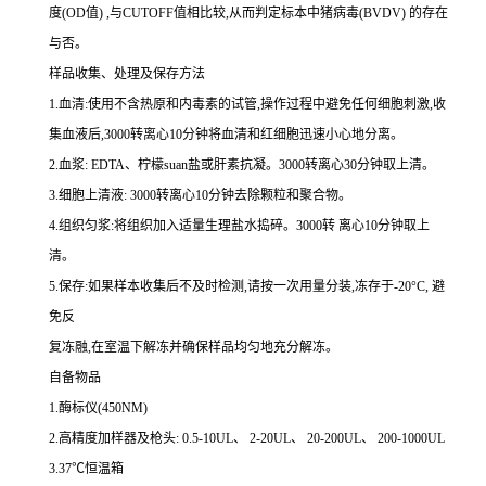
度
(OD
值
)
,与
CUTOFF
值相比较,从而判定标本中猪病毒
(BVDV)
的存在
与否。
样品收集、处理及保存方法
1.
血清
:
使用不含热原和内毒素的试管,操作过程中避免任何细胞刺激,收
集血液后,
3000
转离心
10
分钟将血清和红细胞迅速小心地分离。
2.
血浆
: EDTA
、柠檬
suan
盐或肝素抗凝。
3000
转离心
30
分钟取上清。
3.
细胞上清液
: 3000
转离心
10
分钟去除颗粒和聚合物。
4.
组织匀浆
:
将组织加入适量生理盐水捣碎。
3000
转 离心
10
分钟取上
清。
5.
保存
:
如果样本收集后不及时检测,请按
一
次用量分装,冻存于
-20
°
C
, 避
免反
复冻融,在室温下解冻并确保样品均匀地充分解冻。
自备物品
1.
酶标仪
(450NM)
2.
高精度加样器及枪头
: 0.5-10UL
、
2-20UL
、
20-200UL
、
200-1000UL
3.37
℃恒温箱