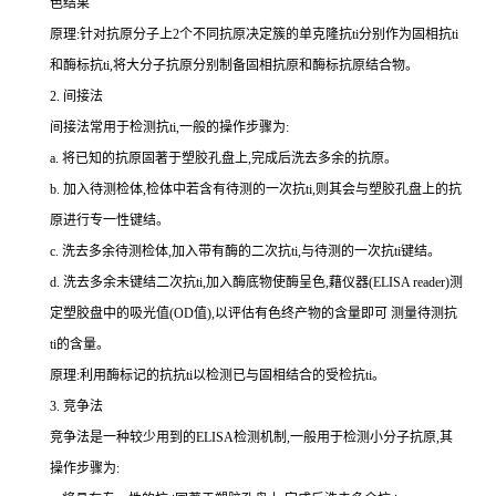
色结果
原理:针对抗原分子上
2
个不同抗原决定簇的单克隆
抗
ti
分别作为固相
抗
ti
和酶标
抗
ti
,将大分子抗原分别制备固相抗原和酶标抗原结合物。
2.
间接法
间接法常用于检测
抗
ti
,一般的操作步骤为:
a.
将已知的抗原固著于塑胶孔盘上,完成后洗去多余的抗原。
b.
加入待测检体,检体中若含有待测的一次
抗
ti
,则其会与塑胶孔盘上的抗
原进行专一性键结。
c.
洗去多余待测检体,加入带有酶的二次
抗
ti
,与待测的一次
抗
ti
键结。
d.
洗去多余未键结二次
抗
ti
,加入酶底物使酶呈色,藉仪器(
ELISA reader
)测
定塑胶盘中的吸光值(
OD
值),以评估有色终产物的含量即可 测量待测
抗
ti
的含量。
原理:利用酶标记的抗
抗
ti
以检测已与固相结合的受检
抗
ti
。
3.
竞争法
竞争法是一种较少用到的
ELISA
检测机制,一般用于检测小分子抗原,其
操作步骤为: