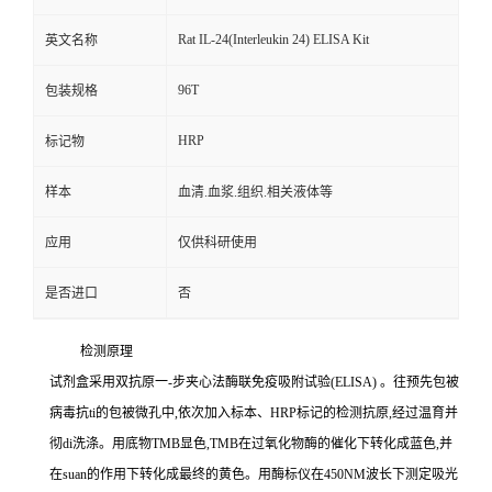
Rat IL-24(Interleukin 24) ELISA Kit
英文名称
96T
包装规格
HRP
标记物
样本
血清.血浆.组织.相关液体等
应用
仅供科研使用
是否进口
否
检测原理
试剂盒采用双抗原一
-
步夹心法酶联免疫吸附试验
(ELISA)
。往预先包被
病毒
抗
ti
的包被微孔中,依次加入标本、
HRP
标记的检测抗原,经过温育并
彻
di
洗涤。用底物
TMB
显色,
TMB
在过氧化物酶的催化下转化成蓝色,并
在
suan
的作用下转化成最终的黄色。用酶标仪在
450NM
波长下测定吸光