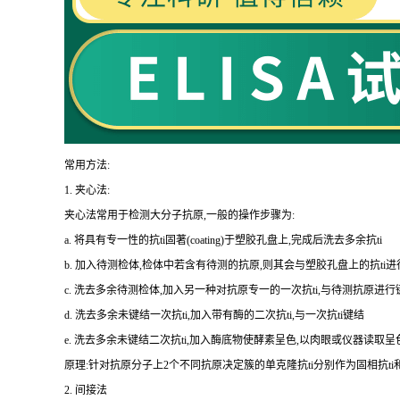
常用方法:
1.
夹心法:
夹心法常用于检测大分子抗原,一般的操作步骤为
:
a.
将具有专一性的
抗
ti
固著(
coating
)于塑胶孔盘上,完成后洗去多余
抗
ti
b.
加入待测检体,检体中若含有待测的抗原,则其会与塑胶孔盘上的
抗
ti
进
c.
洗去多余待测检体,加入另一种对抗原专一的一次
抗
ti
,与待测抗原进行
d.
洗去多余未键结一次
抗
ti
,加入带有酶的二次
抗
ti
,与一次
抗
ti
键结
e.
洗去多余未键结二次
抗
ti
,加入酶底物使酵素呈色,以肉眼或仪器读取呈
原理:针对抗原分子上
2
个不同抗原决定簇的单克隆
抗
ti
分别作为固相
抗
ti
2.
间接法