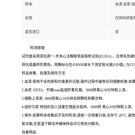
样本
血清.血浆.
应用
仅供科研使
是否进口
否
检测原理
试剂盒采用双抗原一
-
步夹心法酶联免疫吸附试验
(ELISA)
。往预先包被
转化成最终的黄色。用酶标仪在
450NM
波长下测定吸光度
(OD
值
)
,与
CU
样品收集、处理及保存方法
1.
血清
:
使用不含热原和内毒素的试管,操作过程中避免任何细胞刺激,收集
2.
血浆
: EDTA
、柠檬
suan
盐或肝素抗凝。
3000
转离心
30
分钟取上清。
3.
细胞上清液
: 3000
转离心
10
分钟去除颗粒和聚合物。
4.
组织匀浆
:
将组织加入适量生理盐水捣碎。
3000
转 离心
10
分钟取上清。
5.
保存
:
如果样本收集后不及时检测,请按
一
次用量分装,冻存于
-20
°
C
, 避
复冻融,在室温下解冻并确保样品均匀地充分解冻。
自备物品