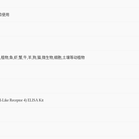
验使用
,植物,鱼,虾,蟹,牛,羊,狗,猫,微生物,细胞,土壤等动植物
l-Like Receptor 4) ELISA Kit