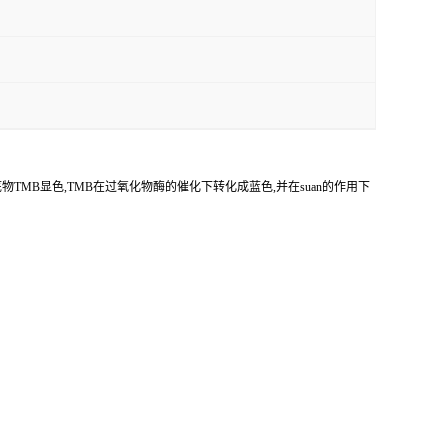
底物
TMB
显色,
TMB
在过氧化物酶的催化下转化成蓝色,并在
suan
的作用下