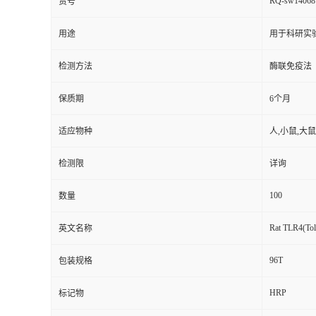
RQ-sw14068
货号
用途
用于科研实
检测方法
酶联免疫法
保质期
6个月
适应物种
人,小鼠,大鼠
检测限
详询
100
数量
Rat TLR4(Tol
英文名称
96T
包装规格
HRP
标记物