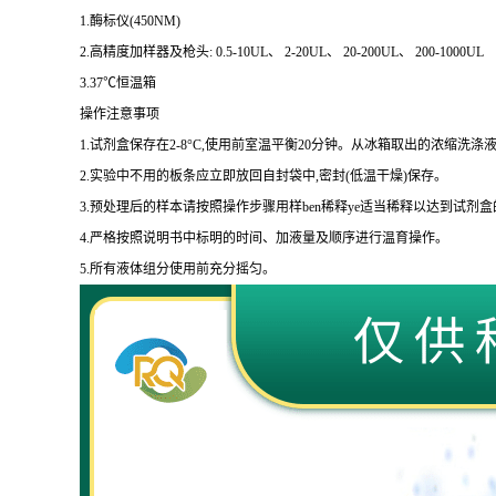
1.
酶标仪
(450NM)
2.
高精度加样器及枪头
: 0.5-10UL
、
2-20UL
、
20-200UL
、
200-1000UL
3.37
℃恒温箱
操作注意事项
1.
试剂盒保存在
2-8
°
C
,使用前室温平衡
20
分钟。从冰箱取出的浓缩洗涤液
2.
实验中不用的板条应立即放回自封袋中,密封
(
低温干燥
)
保存。
3.
预处理后的样本请按照操作步骤用样
ben
稀释
ye
适当稀释以达到试剂盒
4.
严格按照说明书中标明的时间、加液量及顺序进行温育操作。
5.
所有液体组分使用前充分摇匀。