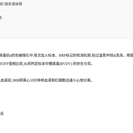
组织.相关液体等
用
病毒
抗
ti
的包被微孔中,依次加入标本、
HRP
标记的检测抗原,经过温育并彻
di
洗涤。用
TOFF
值相比较,从而判定标本中猪病毒
(BVDV)
的存在与否。
血液后,
3000
转离心
10
分钟将血清和红细胞迅速小心地分离。
免反