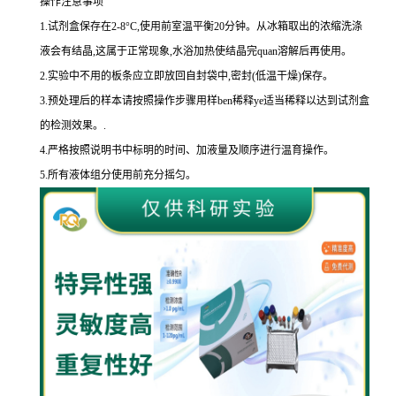
操作注意事项
1.
试剂盒保存在
2-8
°
C
,使用前室温平衡
20
分钟。从冰箱取出的浓缩洗涤
液会有结晶,这属于正常现象,水浴加热使结晶完
quan
溶解后再使用。
2.
实验中不用的板条应立即放回自封袋中,密封
(
低温干燥
)
保存。
3.
预处理后的样本请按照操作步骤用样
ben
稀释
ye
适当稀释以达到试剂盒
的
检测效果。
.
4.
严格按照说明书中标明的时间、加液量及顺序进行温育操作。
5.
所有液体组分使用前充分摇匀。