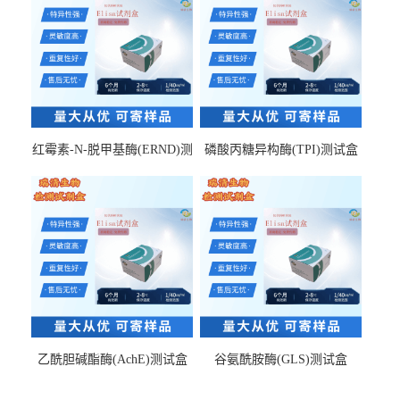
红霉素-N-脱甲基酶(ERND)测
磷酸丙糖异构酶(TPI)测试盒
试盒
乙酰胆碱酯酶(AchE)测试盒
谷氨酰胺酶(GLS)测试盒