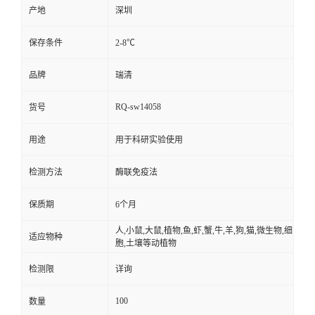
产地
深圳
保存条件
2-8℃
品牌
瑞清
RQ-sw14058
货号
用途
用于科研实验使用
检测方法
酶联免疫法
保质期
6个月
人,小鼠,大鼠,植物,鱼,虾,蟹,牛,羊,狗,猫,微生物,细
适应物种
胞,土壤等动植物
检测限
详询
100
数量