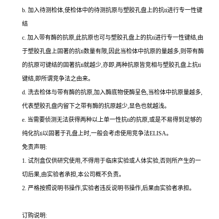
b.
加入待测检体,使检体中的待测抗原与塑胶孔盘上的
抗
ti
进行专一性键
结
c.
加入带有酶的抗原,此抗原也可与塑胶孔盘上的
抗
ti
进行专一性键结,由
于塑胶孔盘上固著的
抗
ti
数量有限,因此当检体中抗原的量越多,则带有酶
的抗原可键结的固著
抗
ti
就越少,亦即,两种抗原皆竞相与塑胶孔盘上
抗
ti
键结,即所谓竞争法之由来。
d.
洗去检体与带有酶的抗原,加入酶底物使酶呈色,当检体中抗原量越多,
代表塑胶孔盘内留下之带有酶的抗原越少,显色也就越浅。
e.
当需要侦测无法获得两种以上单一性
抗
ti
的抗原,或是不易得到足够的
纯化
抗
ti
以固著于孔盘上时,一般会考虑使用竞争法
ELISA
。
免责声明:
1.
试剂盒仅供研究使用,不得用于临床实验或人体实验,否则所产生的一
切后果,由实验者承担,本公司概不负责。
2.
严格按照说明书操作,实验者违反说明书操作,后果由实验者承担。
订购说明
: