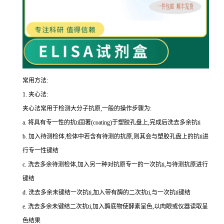
常用方法:
1.
夹心法:
夹心法常用于检测大分子抗原,一般的操作步骤为
:
a.
将具有专一性的
抗
ti
固著(
coating
)于塑胶孔盘上,完成后洗去多余
抗
ti
b.
加入待测检体,检体中若含有待测的抗原,则其会与塑胶孔盘上的
抗
ti
进
行专一性键结
c.
洗去多余待测检体,加入另一种对抗原专一的一次
抗
ti
,与待测抗原进行
键结
d.
洗去多余未键结一次
抗
ti
,加入带有酶的二次
抗
ti
,与一次
抗
ti
键结
e.
洗去多余未键结二次
抗
ti
,加入酶底物使酵素呈色,以肉眼或仪器读取呈
色结果