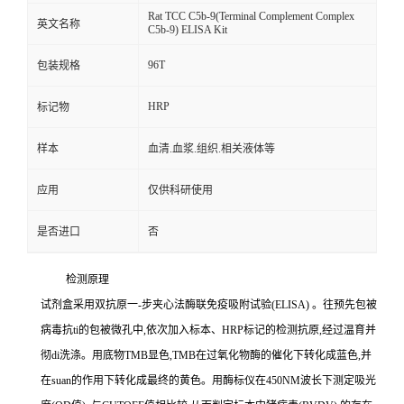
Rat TCC C5b-9(Terminal Complement Complex
英文名称
C5b-9) ELISA Kit
96T
包装规格
HRP
标记物
样本
血清.血浆.组织.相关液体等
应用
仅供科研使用
是否进口
否
检测原理
试剂盒采用双抗原一
-
步夹心法酶联免疫吸附试验
(ELISA)
。往预先包被
病毒
抗
ti
的包被微孔中,依次加入标本、
HRP
标记的检测抗原,经过温育并
彻
di
洗涤。用底物
TMB
显色,
TMB
在过氧化物酶的催化下转化成蓝色,并
在
suan
的作用下转化成最终的黄色。用酶标仪在
450NM
波长下测定吸光