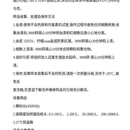
度
(OD
值
)
,与
CUTOFF
值相比较,从而判定标本中猪病毒
(BVDV)
的存在
与否。
样品收集、处理及保存方法
1.
血清
:
使用不含热原和内毒素的试管,操作过程中避免任何细胞刺激,收
集血液后,
3000
转离心
10
分钟将血清和红细胞迅速小心地分离。
2.
血浆
: EDTA
、柠檬
suan
盐或肝素抗凝。
3000
转离心
30
分钟取上清。
3.
细胞上清液
: 3000
转离心
10
分钟去除颗粒和聚合物。
4.
组织匀浆
:
将组织加入适量生理盐水捣碎。
3000
转 离心
10
分钟取上
清。
5.
保存
:
如果样本收集后不及时检测,请按
一
次用量分装,冻存于
-20
°
C
, 避
免反
复冻融,在室温下解冻并确保样品均匀地充分解冻。
自备物品
1.
酶标仪
(450NM)
2.
高精度加样器及枪头
: 0.5-10UL
、
2-20UL
、
20-200UL
、
200-1000UL
3.37
℃恒温箱