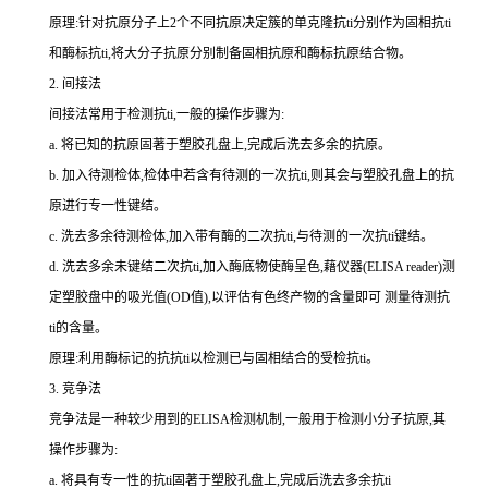
原理:针对抗原分子上
2
个不同抗原决定簇的单克隆
抗
ti
分别作为固相
抗
ti
和酶标
抗
ti
,将大分子抗原分别制备固相抗原和酶标抗原结合物。
2.
间接法
间接法常用于检测
抗
ti
,一般的操作步骤为:
a.
将已知的抗原固著于塑胶孔盘上,完成后洗去多余的抗原。
b.
加入待测检体,检体中若含有待测的一次
抗
ti
,则其会与塑胶孔盘上的抗
原进行专一性键结。
c.
洗去多余待测检体,加入带有酶的二次
抗
ti
,与待测的一次
抗
ti
键结。
d.
洗去多余未键结二次
抗
ti
,加入酶底物使酶呈色,藉仪器(
ELISA reader
)测
定塑胶盘中的吸光值(
OD
值),以评估有色终产物的含量即可 测量待测
抗
ti
的含量。
原理:利用酶标记的抗
抗
ti
以检测已与固相结合的受检
抗
ti
。
3.
竞争法
竞争法是一种较少用到的
ELISA
检测机制,一般用于检测小分子抗原,其
操作步骤为:
a.
将具有专一性的
抗
ti
固著于塑胶孔盘上,完成后洗去多余
抗
ti