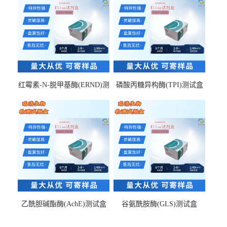
红霉素-N-脱甲基酶(ERND)测
磷酸丙糖异构酶(TPI)测试盒
试盒
乙酰胆碱酯酶(AchE)测试盒
谷氨酰胺酶(GLS)测试盒