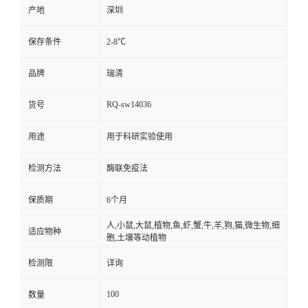
产地
深圳
保存条件
2-8℃
品牌
瑞清
RQ-sw14036
货号
用途
用于科研实验使用
检测方法
酶联免疫法
保质期
6个月
人,小鼠,大鼠,植物,鱼,虾,蟹,牛,羊,狗,猫,微生物,细
适应物种
胞,土壤等动植物
检测限
详询
100
数量