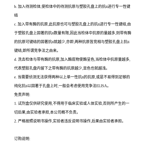
b.
加入待测检体,使检体中的待测抗原与塑胶孔盘上的
抗
ti
进行专一性键
结
c.
加入带有酶的抗原,此抗原也可与塑胶孔盘上的
抗
ti
进行专一性键结,由
于塑胶孔盘上固著的
抗
ti
数量有限,因此当检体中抗原的量越多,则带有酶
的抗原可键结的固著
抗
ti
就越少,亦即,两种抗原皆竞相与塑胶孔盘上
抗
ti
键结,即所谓竞争法之由来。
d.
洗去检体与带有酶的抗原,加入酶底物使酶呈色,当检体中抗原量越多,
代表塑胶孔盘内留下之带有酶的抗原越少,显色也就越浅。
e.
当需要侦测无法获得两种以上单一性
抗
ti
的抗原,或是不易得到足够的
纯化
抗
ti
以固著于孔盘上时,一般会考虑使用竞争法
ELISA
。
免责声明:
1.
试剂盒仅供研究使用,不得用于临床实验或人体实验,否则所产生的一
切后果,由实验者承担,本公司概不负责。
2.
严格按照说明书操作,实验者违反说明书操作,后果由实验者承担。
订购说明
: