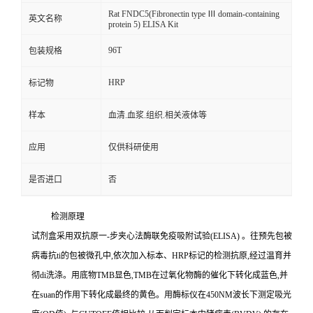
Rat FNDC5(Fibronectin type Ⅲ domain-containing
英文名称
protein 5) ELISA Kit
96T
包装规格
HRP
标记物
样本
血清.血浆.组织.相关液体等
应用
仅供科研使用
是否进口
否
检测原理
试剂盒采用双抗原一
-
步夹心法酶联免疫吸附试验
(ELISA)
。往预先包被
病毒
抗
ti
的包被微孔中,依次加入标本、
HRP
标记的检测抗原,经过温育并
彻
di
洗涤。用底物
TMB
显色,
TMB
在过氧化物酶的催化下转化成蓝色,并
在
suan
的作用下转化成最终的黄色。用酶标仪在
450NM
波长下测定吸光