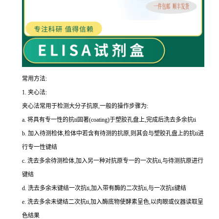
常用方法:
1.
夹心法:
夹心法常用于检测大分子抗原,一般的操作步骤为
:
a.
将具有专一性的
抗
ti
固著(
coating
)于塑胶孔盘上,完成后洗去多余
抗
ti
b.
加入待测检体,检体中若含有待测的抗原,则其会与塑胶孔盘上的
抗
ti
进
行专一性键结
c.
洗去多余待测检体,加入另一种对抗原专一的一次
抗
ti
,与待测抗原进行
键结
d.
洗去多余未键结一次
抗
ti
,加入带有酶的二次
抗
ti
,与一次
抗
ti
键结
e.
洗去多余未键结二次
抗
ti
,加入酶底物使酵素呈色,以肉眼或仪器读取呈
色结果