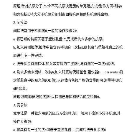
原理:针对抗原分子上
2
个不同抗原决定簇的单克隆
抗
ti
分别作为固相
抗
ti
和酶标
抗
ti
,将大分子抗原分别制备固相抗原和酶标抗原结合物。
2.
间接法
间接法常用于检测
抗
ti
,一般的操作步骤为:
a.
将已知的抗原固著于塑胶孔盘上,完成后洗去多余的抗原。
b.
加入待测检体,检体中若含有待测的一次
抗
ti
,则其会与塑胶孔盘上的抗
原进行专一性键结。
c.
洗去多余待测检体,加入带有酶的二次
抗
ti
,与待测的一次
抗
ti
键结。
d.
洗去多余未键结二次
抗
ti
,加入酶底物使酶呈色,藉仪器(
ELISA reader
)测
定塑胶盘中的吸光值(
OD
值),以评估有色终产物的含量即可 测量待测
抗
ti
的含量。
原理:利用酶标记的抗
抗
ti
以检测已与固相结合的受检
抗
ti
。
3.
竞争法
竞争法是一种较少用到的
ELISA
检测机制,一般用于检测小分子抗原,其
操作步骤为:
a.
将具有专一性的
抗
ti
固著于塑胶孔盘上,完成后洗去多余
抗
ti