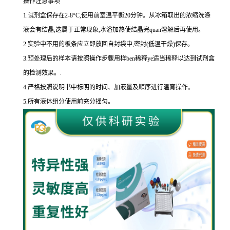
操作注意事项
1.
试剂盒保存在
2-8
°
C
,使用前室温平衡
20
分钟。从冰箱取出的浓缩洗涤
液会有结晶,这属于正常现象,水浴加热使结晶完
quan
溶解后再使用。
2.
实验中不用的板条应立即放回自封袋中,密封
(
低温干燥
)
保存。
3.
预处理后的样本请按照操作步骤用样
ben
稀释
ye
适当稀释以达到试剂盒
的
检测效果。
.
4.
严格按照说明书中标明的时间、加液量及顺序进行温育操作。
5.
所有液体组分使用前充分摇匀。