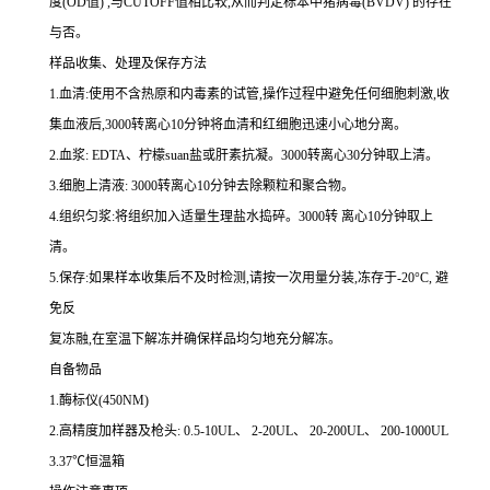
度
(OD
值
)
,与
CUTOFF
值相比较,从而判定标本中猪病毒
(BVDV)
的存在
与否。
样品收集、处理及保存方法
1.
血清
:
使用不含热原和内毒素的试管,操作过程中避免任何细胞刺激,收
集血液后,
3000
转离心
10
分钟将血清和红细胞迅速小心地分离。
2.
血浆
: EDTA
、柠檬
suan
盐或肝素抗凝。
3000
转离心
30
分钟取上清。
3.
细胞上清液
: 3000
转离心
10
分钟去除颗粒和聚合物。
4.
组织匀浆
:
将组织加入适量生理盐水捣碎。
3000
转 离心
10
分钟取上
清。
5.
保存
:
如果样本收集后不及时检测,请按
一
次用量分装,冻存于
-20
°
C
, 避
免反
复冻融,在室温下解冻并确保样品均匀地充分解冻。
自备物品
1.
酶标仪
(450NM)
2.
高精度加样器及枪头
: 0.5-10UL
、
2-20UL
、
20-200UL
、
200-1000UL
3.37
℃恒温箱