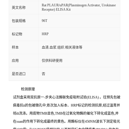
Rat PLAUR/uPAR(Plasminogen Activator, Urokinase
英文名称
Receptor) ELISA Kit
96T
包装规格
HRP
标记物
样本
血清.血浆.组织.相关液体等
应用
仅供科研使用
是否进口
否
检测原理
试剂盒采用双抗原一
-
步夹心法酶联免疫吸附试验
(ELISA)
。往预先包被
病毒
抗
ti
的包被微孔中,依次加入标本、
HRP
标记的检测抗原,经过温育并
彻
di
洗涤。用底物
TMB
显色,
TMB
在过氧化物酶的催化下转化成蓝色,并
在
suan
的作用下转化成最终的黄色。用酶标仪在
450NM
波长下测定吸光