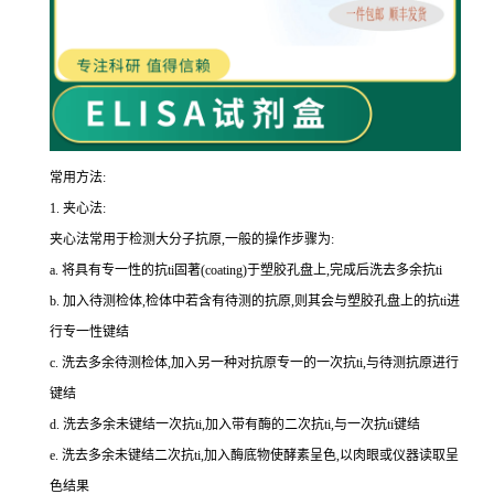
常用方法:
1.
夹心法:
夹心法常用于检测大分子抗原,一般的操作步骤为
:
a.
将具有专一性的
抗
ti
固著(
coating
)于塑胶孔盘上,完成后洗去多余
抗
ti
b.
加入待测检体,检体中若含有待测的抗原,则其会与塑胶孔盘上的
抗
ti
进
行专一性键结
c.
洗去多余待测检体,加入另一种对抗原专一的一次
抗
ti
,与待测抗原进行
键结
d.
洗去多余未键结一次
抗
ti
,加入带有酶的二次
抗
ti
,与一次
抗
ti
键结
e.
洗去多余未键结二次
抗
ti
,加入酶底物使酵素呈色,以肉眼或仪器读取呈
色结果