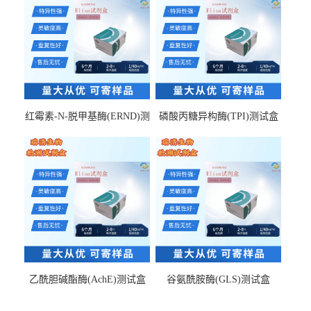
红霉素-N-脱甲基酶(ERND)测
磷酸丙糖异构酶(TPI)测试盒
试盒
乙酰胆碱酯酶(AchE)测试盒
谷氨酰胺酶(GLS)测试盒