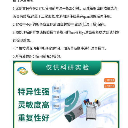
操作注意事项
1.
试剂盒保存在
2-8
°
C
,使用前室温平衡
20
分钟。从冰箱取出的浓缩洗涤
液会有结晶,这属于正常现象,水浴加热使结晶完
quan
溶解后再使用。
2.
实验中不用的板条应立即放回自封袋中,密封
(
低温干燥
)
保存。
3.
预处理后的样本请按照操作步骤用样
ben
稀释
ye
适当稀释以达到试剂盒
的
检测效果。
.
4.
严格按照说明书中标明的时间、加液量及顺序进行温育操作。
5.
所有液体组分使用前充分摇匀。