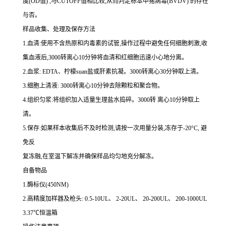
度
(OD
值
)
,与
CUTOFF
值相比较,从而判定标本中猪病毒
(BVDV)
的存在
与否。
样品收集、处理及保存方法
1.
血清
:
使用不含热原和内毒素的试管,操作过程中避免任何细胞刺激,收
集血液后,
3000
转离心
10
分钟将血清和红细胞迅速小心地分离。
2.
血浆
: EDTA
、柠檬
suan
盐或肝素抗凝。
3000
转离心
30
分钟取上清。
3.
细胞上清液
: 3000
转离心
10
分钟去除颗粒和聚合物。
4.
组织匀浆
:
将组织加入适量生理盐水捣碎。
3000
转 离心
10
分钟取上
清。
5.
保存
:
如果样本收集后不及时检测,请按
一
次用量分装,冻存于
-20
°
C
, 避
免反
复冻融,在室温下解冻并确保样品均匀地充分解冻。
自备物品
1.
酶标仪
(450NM)
2.
高精度加样器及枪头
: 0.5-10UL
、
2-20UL
、
20-200UL
、
200-1000UL
3.37
℃恒温箱