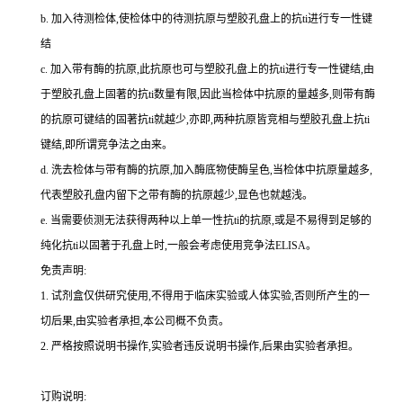
b.
加入待测检体,使检体中的待测抗原与塑胶孔盘上的
抗
ti
进行专一性键
结
c.
加入带有酶的抗原,此抗原也可与塑胶孔盘上的
抗
ti
进行专一性键结,由
于塑胶孔盘上固著的
抗
ti
数量有限,因此当检体中抗原的量越多,则带有酶
的抗原可键结的固著
抗
ti
就越少,亦即,两种抗原皆竞相与塑胶孔盘上
抗
ti
键结,即所谓竞争法之由来。
d.
洗去检体与带有酶的抗原,加入酶底物使酶呈色,当检体中抗原量越多,
代表塑胶孔盘内留下之带有酶的抗原越少,显色也就越浅。
e.
当需要侦测无法获得两种以上单一性
抗
ti
的抗原,或是不易得到足够的
纯化
抗
ti
以固著于孔盘上时,一般会考虑使用竞争法
ELISA
。
免责声明:
1.
试剂盒仅供研究使用,不得用于临床实验或人体实验,否则所产生的一
切后果,由实验者承担,本公司概不负责。
2.
严格按照说明书操作,实验者违反说明书操作,后果由实验者承担。
订购说明
: