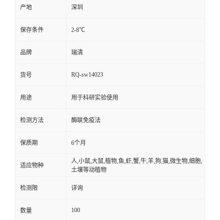
产地
深圳
保存条件
2-8℃
品牌
瑞清
RQ-sw14023
货号
用途
用于科研实验使用
检测方法
酶联免疫法
保质期
6个月
人,小鼠,大鼠,植物,鱼,虾,蟹,牛,羊,狗,猫,微生物,细胞,
适应物种
土壤等动植物
检测限
详询
100
数量