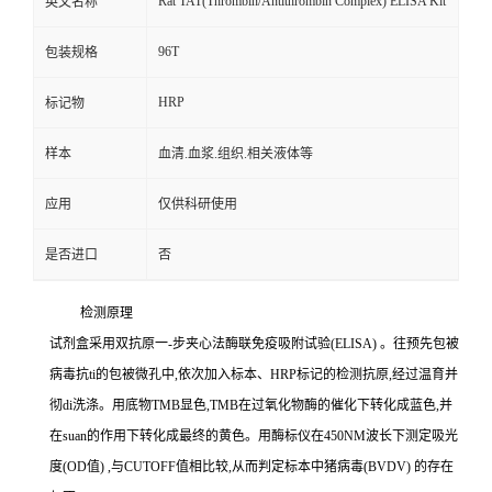
Rat TAT(Thrombin/Antithrombin Complex) ELISA Kit
英文名称
96T
包装规格
HRP
标记物
样本
血清.血浆.组织.相关液体等
应用
仅供科研使用
是否进口
否
检测原理
试剂盒采用双抗原一
-
步夹心法酶联免疫吸附试验
(ELISA)
。往预先包被
病毒
抗
ti
的包被微孔中,依次加入标本、
HRP
标记的检测抗原,经过温育并
彻
di
洗涤。用底物
TMB
显色,
TMB
在过氧化物酶的催化下转化成蓝色,并
在
suan
的作用下转化成最终的黄色。用酶标仪在
450NM
波长下测定吸光
度
(OD
值
)
,与
CUTOFF
值相比较,从而判定标本中猪病毒
(BVDV)
的存在