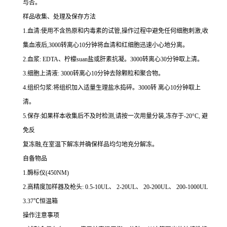
与否。
样品收集、处理及保存方法
1.
血清
:
使用不含热原和内毒素的试管,操作过程中避免任何细胞刺激,收
集血液后,
3000
转离心
10
分钟将血清和红细胞迅速小心地分离。
2.
血浆
: EDTA
、柠檬
suan
盐或肝素抗凝。
3000
转离心
30
分钟取上清。
3.
细胞上清液
: 3000
转离心
10
分钟去除颗粒和聚合物。
4.
组织匀浆
:
将组织加入适量生理盐水捣碎。
3000
转 离心
10
分钟取上
清。
5.
保存
:
如果样本收集后不及时检测,请按
一
次用量分装,冻存于
-20
°
C
, 避
免反
复冻融,在室温下解冻并确保样品均匀地充分解冻。
自备物品
1.
酶标仪
(450NM)
2.
高精度加样器及枪头
: 0.5-10UL
、
2-20UL
、
20-200UL
、
200-1000UL
3.37
℃恒温箱
操作注意事项