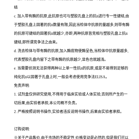
结
c.
加入带有酶的抗原,此抗原也可与塑胶孔盘上的
抗
ti
进行专一性键结,由
于塑胶孔盘上固著的
抗
ti
数量有限,因此当检体中抗原的量越多,则带有酶
的抗原可键结的固著
抗
ti
就越少,亦即,两种抗原皆竞相与塑胶孔盘上
抗
ti
键结,即所谓竞争法之由来。
d.
洗去检体与带有酶的抗原,加入酶底物使酶呈色,当检体中抗原量越多,
代表塑胶孔盘内留下之带有酶的抗原越少,显色也就越浅。
e.
当需要侦测无法获得两种以上单一性
抗
ti
的抗原,或是不易得到足够的
纯化
抗
ti
以固著于孔盘上时,一般会考虑使用竞争法
ELISA
。
免责声明:
1.
试剂盒仅供研究使用,不得用于临床实验或人体实验,否则所产生的一
切后果,由实验者承担,本公司概不负责。
2.
严格按照说明书操作,实验者违反说明书操作,后果由实验者承担。
订购说明
:
※关于产品售价,由于市场的不稳定性,价格变动是必然的,但是我们可以