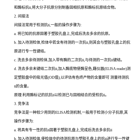
和酶标
抗
ti
,将大分子抗原分别制备固相抗原和酶标抗原结合物。
2.
间接法
间接法常用于检测
抗
ti
,一般的操作步骤为:
a.
将已知的抗原固著于塑胶孔盘上,完成后洗去多余的抗原。
b.
加入待测检体,检体中若含有待测的一次
抗
ti
,则其会与塑胶孔盘上的抗
原进行专一性键结。
c.
洗去多余待测检体,加入带有酶的二次
抗
ti
,与待测的一次
抗
ti
键结。
d.
洗去多余未键结二次
抗
ti
,加入酶底物使酶呈色,藉仪器(
ELISA reader
)测
定塑胶盘中的吸光值(
OD
值),以评估有色终产物的含量即可 测量待测
抗
ti
的含量。
原理:利用酶标记的抗
抗
ti
以检测已与固相结合的受检
抗
ti
。
3.
竞争法
竞争法是一种较少用到的
ELISA
检测机制,一般用于检测小分子抗原,其
操作步骤为:
a.
将具有专一性的
抗
ti
固著于塑胶孔盘上,完成后洗去多余
抗
ti
b.
加入待测检体,使检体中的待测抗原与塑胶孔盘上的
抗
ti
进行专一性键