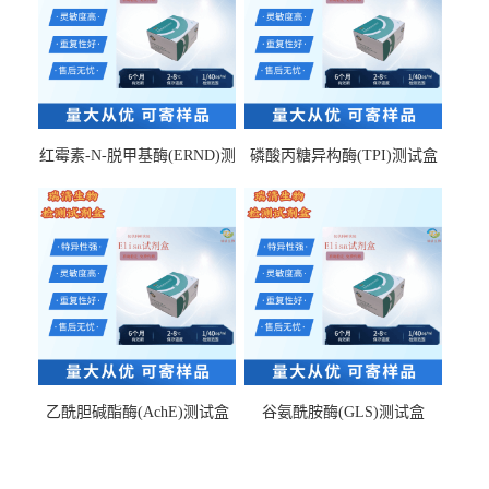
红霉素-N-脱甲基酶(ERND)测
磷酸丙糖异构酶(TPI)测试盒
试盒
乙酰胆碱酯酶(AchE)测试盒
谷氨酰胺酶(GLS)测试盒