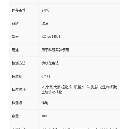
保存条件
2-8℃
品牌
瑞清
RQ-sw14001
货号
用途
用于科研实验使用
检测方法
酶联免疫法
保质期
6个月
人,小鼠,大鼠,植物,鱼,虾,蟹,牛,羊,狗,猫,微生物,细胞,
适应物种
土壤等动植物
检测限
详询
100
数量