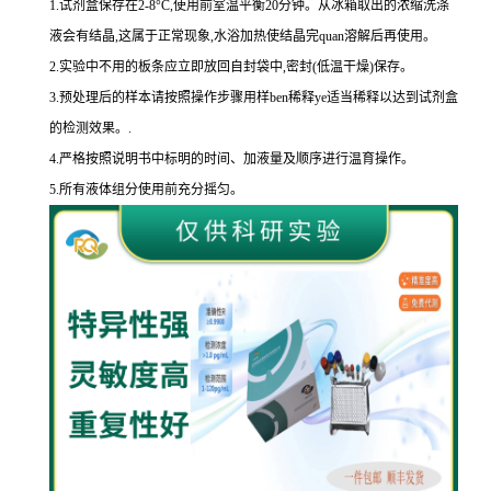
1.
试剂盒保存在
2-8
°
C
,使用前室温平衡
20
分钟。从冰箱取出的浓缩洗涤
液会有结晶,这属于正常现象,水浴加热使结晶完
quan
溶解后再使用。
2.
实验中不用的板条应立即放回自封袋中,密封
(
低温干燥
)
保存。
3.
预处理后的样本请按照操作步骤用样
ben
稀释
ye
适当稀释以达到试剂盒
的
检测效果。
.
4.
严格按照说明书中标明的时间、加液量及顺序进行温育操作。
5.
所有液体组分使用前充分摇匀。