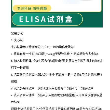
常用方法:
1.
夹心法:
夹心法常用于检测大分子抗原,一般的操作步骤为
:
a.
将具有专一性的
抗
ti
固著(
coating
)于塑胶孔盘上,完成后洗去多余
抗
ti
b.
加入待测检体,检体中若含有待测的抗原,则其会与塑胶孔盘上的
抗
ti
进
行专一性键结
c.
洗去多余待测检体,加入另一种对抗原专一的一次
抗
ti
,与待测抗原进行
键结
d.
洗去多余未键结一次
抗
ti
,加入带有酶的二次
抗
ti
,与一次
抗
ti
键结
e.
洗去多余未键结二次
抗
ti
,加入酶底物使酵素呈色,以肉眼或仪器读取呈
色结果
原理:针对抗原分子上
2
个不同抗原决定簇的单克隆
抗
ti
分别作为固相
抗
ti