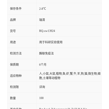
保存条件
2-8℃
品牌
瑞清
RQ-sw13924
货号
用途
用于科研实验使用
检测方法
酶联免疫法
保质期
6个月
人,小鼠,大鼠,植物,鱼,虾,蟹,牛,羊,狗,猫,微生物,细
适应物种
胞,土壤等动植物
检测限
详询
100
数量