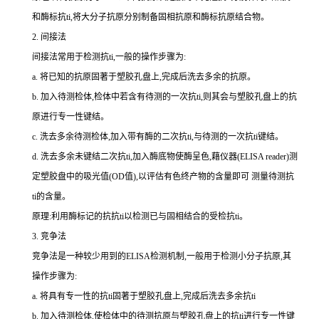
和酶标
抗
ti
,将大分子抗原分别制备固相抗原和酶标抗原结合物。
2.
间接法
间接法常用于检测
抗
ti
,一般的操作步骤为:
a.
将已知的抗原固著于塑胶孔盘上,完成后洗去多余的抗原。
b.
加入待测检体,检体中若含有待测的一次
抗
ti
,则其会与塑胶孔盘上的抗
原进行专一性键结。
c.
洗去多余待测检体,加入带有酶的二次
抗
ti
,与待测的一次
抗
ti
键结。
d.
洗去多余未键结二次
抗
ti
,加入酶底物使酶呈色,藉仪器(
ELISA reader
)测
定塑胶盘中的吸光值(
OD
值),以评估有色终产物的含量即可 测量待测
抗
ti
的含量。
原理:利用酶标记的抗
抗
ti
以检测已与固相结合的受检
抗
ti
。
3.
竞争法
竞争法是一种较少用到的
ELISA
检测机制,一般用于检测小分子抗原,其
操作步骤为:
a.
将具有专一性的
抗
ti
固著于塑胶孔盘上,完成后洗去多余
抗
ti
b.
加入待测检体,使检体中的待测抗原与塑胶孔盘上的
抗
ti
进行专一性键