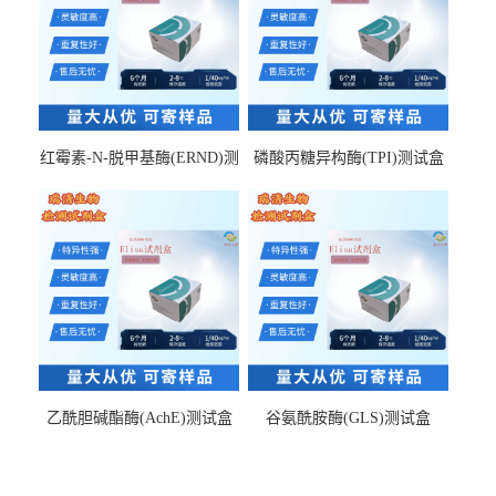
红霉素-N-脱甲基酶(ERND)测
磷酸丙糖异构酶(TPI)测试盒
试盒
乙酰胆碱酯酶(AchE)测试盒
谷氨酰胺酶(GLS)测试盒