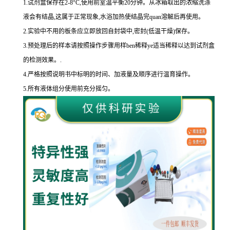
1.
试剂盒保存在
2-8
°
C
,使用前室温平衡
20
分钟。从冰箱取出的浓缩洗涤
液会有结晶,这属于正常现象,水浴加热使结晶完
quan
溶解后再使用。
2.
实验中不用的板条应立即放回自封袋中,密封
(
低温干燥
)
保存。
3.
预处理后的样本请按照操作步骤用样
ben
稀释
ye
适当稀释以达到试剂盒
的
检测效果。
.
4.
严格按照说明书中标明的时间、加液量及顺序进行温育操作。
5.
所有液体组分使用前充分摇匀。