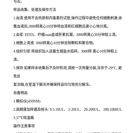
与否。
样品收集、处理及保存方法
1.
血清
:
使用不含热原和内毒素的试管,操作过程中避免任何细胞刺激,收
集血液后,
3000
转离心
10
分钟将血清和红细胞迅速小心地分离。
2.
血浆
: EDTA
、柠檬
suan
盐或肝素抗凝。
3000
转离心
30
分钟取上清。
3.
细胞上清液
: 3000
转离心
10
分钟去除颗粒和聚合物。
4.
组织匀浆
:
将组织加入适量生理盐水捣碎。
3000
转 离心
10
分钟取上
清。
5.
保存
:
如果样本收集后不及时检测,请按
一
次用量分装,冻存于
-20
°
C
, 避
免反
复冻融,在室温下解冻并确保样品均匀地充分解冻。
自备物品
1.
酶标仪
(450NM)
2.
高精度加样器及枪头
: 0.5-10UL
、
2-20UL
、
20-200UL
、
200-1000UL
3.37
℃恒温箱
操作注意事项