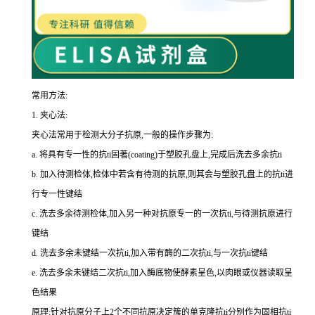
常用方法:
1.
夹心法:
夹心法常用于检测大分子抗原,一般的操作步骤为
:
a.
将具有专一性的
抗
ti
固著(
coating
)于塑胶孔盘上,完成后洗去多余
抗
ti
b.
加入待测检体,检体中若含有待测的抗原,则其会与塑胶孔盘上的
抗
ti
进
行专一性键结
c.
洗去多余待测检体,加入另一种对抗原专一的一次
抗
ti
,与待测抗原进行
键结
d.
洗去多余未键结一次
抗
ti
,加入带有酶的二次
抗
ti
,与一次
抗
ti
键结
e.
洗去多余未键结二次
抗
ti
,加入酶底物使酵素呈色,以肉眼或仪器读取呈
色结果
原理:针对抗原分子上
2
个不同抗原决定簇的单克隆
抗
ti
分别作为固相
抗
ti