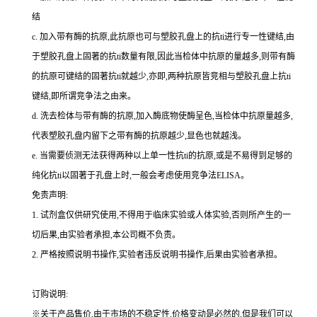
结
c.
加入带有酶的抗原,此抗原也可与塑胶孔盘上的
抗
ti
进行专一性键结,由
于塑胶孔盘上固著的
抗
ti
数量有限,因此当检体中抗原的量越多,则带有酶
的抗原可键结的固著
抗
ti
就越少,亦即,两种抗原皆竞相与塑胶孔盘上
抗
ti
键结,即所谓竞争法之由来。
d.
洗去检体与带有酶的抗原,加入酶底物使酶呈色,当检体中抗原量越多,
代表塑胶孔盘内留下之带有酶的抗原越少,显色也就越浅。
e.
当需要侦测无法获得两种以上单一性
抗
ti
的抗原,或是不易得到足够的
纯化
抗
ti
以固著于孔盘上时,一般会考虑使用竞争法
ELISA
。
免责声明:
1.
试剂盒仅供研究使用,不得用于临床实验或人体实验,否则所产生的一
切后果,由实验者承担,本公司概不负责。
2.
严格按照说明书操作,实验者违反说明书操作,后果由实验者承担。
订购说明
:
※关于产品售价,由于市场的不稳定性,价格变动是必然的,但是我们可以