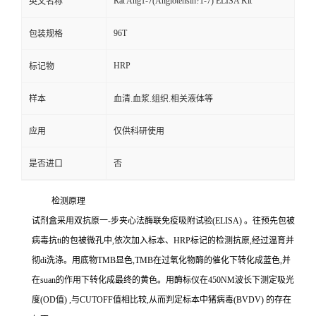
Rat Ang1-7(Angiotensin?1-7) ELISA Kit
英文名称
96T
包装规格
HRP
标记物
样本
血清.血浆.组织.相关液体等
应用
仅供科研使用
是否进口
否
检测原理
试剂盒采用双抗原一
-
步夹心法酶联免疫吸附试验
(ELISA)
。往预先包被
病毒
抗
ti
的包被微孔中,依次加入标本、
HRP
标记的检测抗原,经过温育并
彻
di
洗涤。用底物
TMB
显色,
TMB
在过氧化物酶的催化下转化成蓝色,并
在
suan
的作用下转化成最终的黄色。用酶标仪在
450NM
波长下测定吸光
度
(OD
值
)
,与
CUTOFF
值相比较,从而判定标本中猪病毒
(BVDV)
的存在