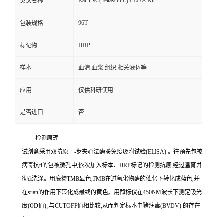
Rat TNC(Tenascin C) ELISA Kit
英文名称
96T
包装规格
HRP
标记物
样本
血清.血浆.组织.相关液体等
应用
仅供科研使用
是否进口
否
检测原理
试剂盒采用双抗原一
-
步夹心法酶联免疫吸附试验
(ELISA)
。往预先包被
病毒
抗
ti
的包被微孔中,依次加入标本、
HRP
标记的检测抗原,经过温育并
彻
di
洗涤。用底物
TMB
显色,
TMB
在过氧化物酶的催化下转化成蓝色,并
在
suan
的作用下转化成最终的黄色。用酶标仪在
450NM
波长下测定吸光
度
(OD
值
)
,与
CUTOFF
值相比较,从而判定标本中猪病毒
(BVDV)
的存在