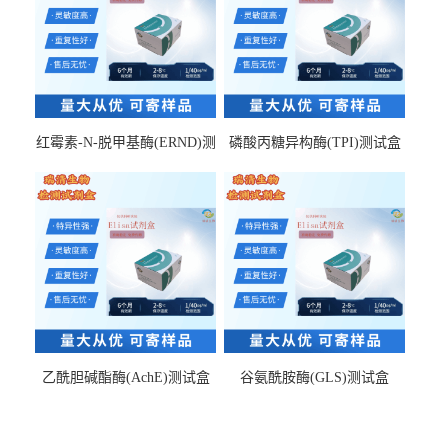
红霉素-N-脱甲基酶(ERND)测
磷酸丙糖异构酶(TPI)测试盒
试盒
乙酰胆碱酯酶(AchE)测试盒
谷氨酰胺酶(GLS)测试盒