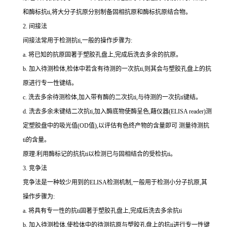
和酶标
抗
ti
,将大分子抗原分别制备固相抗原和酶标抗原结合物。
2.
间接法
间接法常用于检测
抗
ti
,一般的操作步骤为:
a.
将已知的抗原固著于塑胶孔盘上,完成后洗去多余的抗原。
b.
加入待测检体,检体中若含有待测的一次
抗
ti
,则其会与塑胶孔盘上的抗
原进行专一性键结。
c.
洗去多余待测检体,加入带有酶的二次
抗
ti
,与待测的一次
抗
ti
键结。
d.
洗去多余未键结二次
抗
ti
,加入酶底物使酶呈色,藉仪器(
ELISA reader
)测
定塑胶盘中的吸光值(
OD
值),以评估有色终产物的含量即可 测量待测
抗
ti
的含量。
原理:利用酶标记的抗
抗
ti
以检测已与固相结合的受检
抗
ti
。
3.
竞争法
竞争法是一种较少用到的
ELISA
检测机制,一般用于检测小分子抗原,其
操作步骤为:
a.
将具有专一性的
抗
ti
固著于塑胶孔盘上,完成后洗去多余
抗
ti
b.
加入待测检体,使检体中的待测抗原与塑胶孔盘上的
抗
ti
进行专一性键