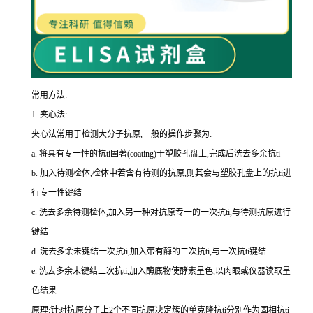
常用方法:
1.
夹心法:
夹心法常用于检测大分子抗原,一般的操作步骤为
:
a.
将具有专一性的
抗
ti
固著(
coating
)于塑胶孔盘上,完成后洗去多余
抗
ti
b.
加入待测检体,检体中若含有待测的抗原,则其会与塑胶孔盘上的
抗
ti
进
行专一性键结
c.
洗去多余待测检体,加入另一种对抗原专一的一次
抗
ti
,与待测抗原进行
键结
d.
洗去多余未键结一次
抗
ti
,加入带有酶的二次
抗
ti
,与一次
抗
ti
键结
e.
洗去多余未键结二次
抗
ti
,加入酶底物使酵素呈色,以肉眼或仪器读取呈
色结果
原理:针对抗原分子上
2
个不同抗原决定簇的单克隆
抗
ti
分别作为固相
抗
ti