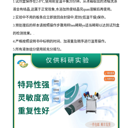
1.
试剂盒保存在
2-8
°
C
,使用前室温平衡
20
分钟。从冰箱取出的浓缩洗涤
液会有结晶,这属于正常现象,水浴加热使结晶完
quan
溶解后再使用。
2.
实验中不用的板条应立即放回自封袋中,密封
(
低温干燥
)
保存。
3.
预处理后的样本请按照操作步骤用样
ben
稀释
ye
适当稀释以达到试剂盒
的
检测效果。
.
4.
严格按照说明书中标明的时间、加液量及顺序进行温育操作。
5.
所有液体组分使用前充分摇匀。