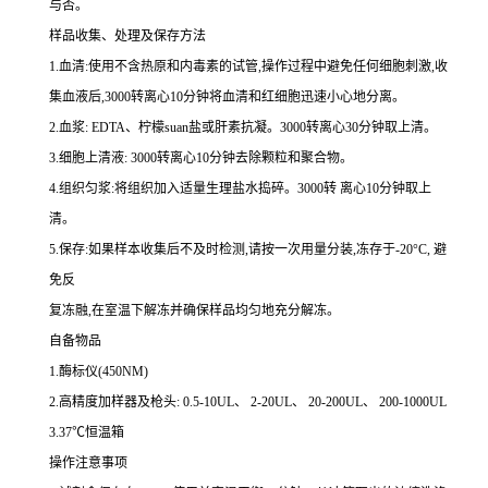
与否。
样品收集、处理及保存方法
1.
血清
:
使用不含热原和内毒素的试管,操作过程中避免任何细胞刺激,收
集血液后,
3000
转离心
10
分钟将血清和红细胞迅速小心地分离。
2.
血浆
: EDTA
、柠檬
suan
盐或肝素抗凝。
3000
转离心
30
分钟取上清。
3.
细胞上清液
: 3000
转离心
10
分钟去除颗粒和聚合物。
4.
组织匀浆
:
将组织加入适量生理盐水捣碎。
3000
转 离心
10
分钟取上
清。
5.
保存
:
如果样本收集后不及时检测,请按
一
次用量分装,冻存于
-20
°
C
, 避
免反
复冻融,在室温下解冻并确保样品均匀地充分解冻。
自备物品
1.
酶标仪
(450NM)
2.
高精度加样器及枪头
: 0.5-10UL
、
2-20UL
、
20-200UL
、
200-1000UL
3.37
℃恒温箱
操作注意事项