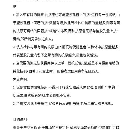
结
c.
加入带有酶的抗原,此抗原也可与塑胶孔盘上的
抗
ti
进行专一性键结,由
于塑胶孔盘上固著的
抗
ti
数量有限,因此当检体中抗原的量越多,则带有酶
的抗原可键结的固著
抗
ti
就越少,亦即,两种抗原皆竞相与塑胶孔盘上
抗
ti
键结,即所谓竞争法之由来。
d.
洗去检体与带有酶的抗原,加入酶底物使酶呈色,当检体中抗原量越多,
代表塑胶孔盘内留下之带有酶的抗原越少,显色也就越浅。
e.
当需要侦测无法获得两种以上单一性
抗
ti
的抗原,或是不易得到足够的
纯化
抗
ti
以固著于孔盘上时,一般会考虑使用竞争法
ELISA
。
免责声明:
1.
试剂盒仅供研究使用,不得用于临床实验或人体实验,否则所产生的一
切后果,由实验者承担,本公司概不负责。
2.
严格按照说明书操作,实验者违反说明书操作,后果由实验者承担。
订购说明
:
※关于产品售价,由于市场的不稳定性,价格变动是必然的,但是我们可以