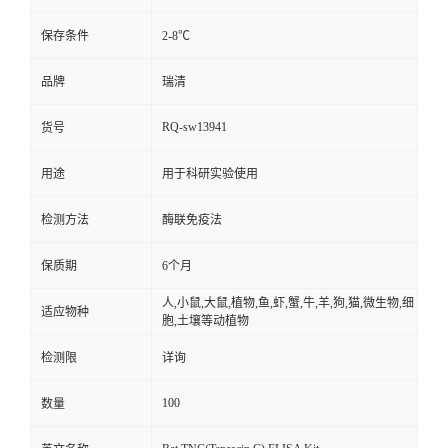
保存条件
2-8℃
品牌
瑞清
RQ-sw13941
货号
用途
用于科研实验使用
检测方法
酶联免疫法
保质期
6个月
人,小鼠,大鼠,植物,鱼,虾,蟹,牛,羊,狗,猫,微生物,细
适应物种
胞,土壤等动植物
检测限
详询
100
数量