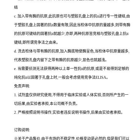
结
c.
加入带有酶的抗原,此抗原也可与塑胶孔盘上的
抗
ti
进行专一性键结,由
于塑胶孔盘上固著的
抗
ti
数量有限,因此当检体中抗原的量越多,则带有酶
的抗原可键结的固著
抗
ti
就越少,亦即,两种抗原皆竞相与塑胶孔盘上
抗
ti
键结,即所谓竞争法之由来。
d.
洗去检体与带有酶的抗原,加入酶底物使酶呈色,当检体中抗原量越多,
代表塑胶孔盘内留下之带有酶的抗原越少,显色也就越浅。
e.
当需要侦测无法获得两种以上单一性
抗
ti
的抗原,或是不易得到足够的
纯化
抗
ti
以固著于孔盘上时,一般会考虑使用竞争法
ELISA
。
免责声明:
1.
试剂盒仅供研究使用,不得用于临床实验或人体实验,否则所产生的一
切后果,由实验者承担,本公司概不负责。
2.
严格按照说明书操作,实验者违反说明书操作,后果由实验者承担。
订购说明
:
※关于产品售价,由于市场的不稳定性,价格变动是必然的,但是我们可以