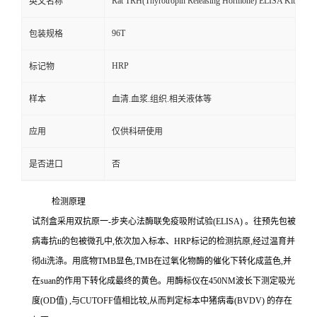
Rat TRH(Thyrotropin Releasing Hormone) ELISA Kit
英文名称
96T
包装规格
HRP
标记物
样本
血清.血浆.组织.相关液体等
应用
仅供科研使用
是否进口
否
检测原理
试剂盒采用双抗原一
-
步夹心法酶联免疫吸附试验
(ELISA)
。往预先包被
病毒
抗
ti
的包被微孔中,依次加入标本、
HRP
标记的检测抗原,经过温育并
彻
di
洗涤。用底物
TMB
显色,
TMB
在过氧化物酶的催化下转化成蓝色,并
在
suan
的作用下转化成最终的黄色。用酶标仪在
450NM
波长下测定吸光
度
(OD
值
)
,与
CUTOFF
值相比较,从而判定标本中猪病毒
(BVDV)
的存在