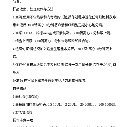
与否。
样品收集、处理及保存方法
1.
血清
:
使用不含热原和内毒素的试管,操作过程中避免任何细胞刺激,收
集血液后,
3000
转离心
10
分钟将血清和红细胞迅速小心地分离。
2.
血浆
: EDTA
、柠檬
suan
盐或肝素抗凝。
3000
转离心
30
分钟取上清。
3.
细胞上清液
: 3000
转离心
10
分钟去除颗粒和聚合物。
4.
组织匀浆
:
将组织加入适量生理盐水捣碎。
3000
转 离心
10
分钟取上
清。
5.
保存
:
如果样本收集后不及时检测,请按
一
次用量分装,冻存于
-20
°
C
, 避
免反
复冻融,在室温下解冻并确保样品均匀地充分解冻。
自备物品
1.
酶标仪
(450NM)
2.
高精度加样器及枪头
: 0.5-10UL
、
2-20UL
、
20-200UL
、
200-1000UL
3.37
℃恒温箱
操作注意事项