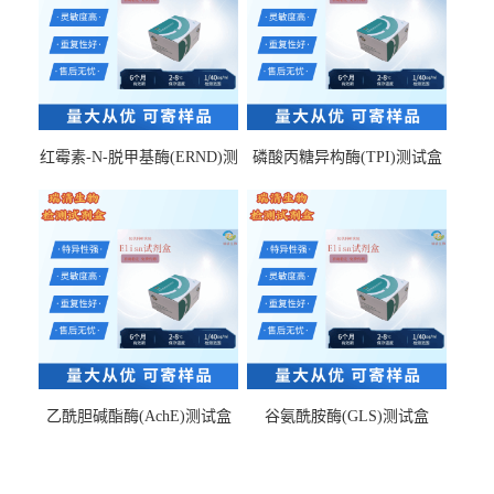
红霉素-N-脱甲基酶(ERND)测
磷酸丙糖异构酶(TPI)测试盒
试盒
乙酰胆碱酯酶(AchE)测试盒
谷氨酰胺酶(GLS)测试盒