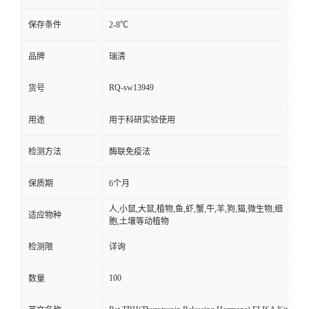
保存条件
2-8℃
品牌
瑞清
RQ-sw13949
货号
用途
用于科研实验使用
检测方法
酶联免疫法
保质期
6个月
人,小鼠,大鼠,植物,鱼,虾,蟹,牛,羊,狗,猫,微生物,细
适应物种
胞,土壤等动植物
检测限
详询
100
数量