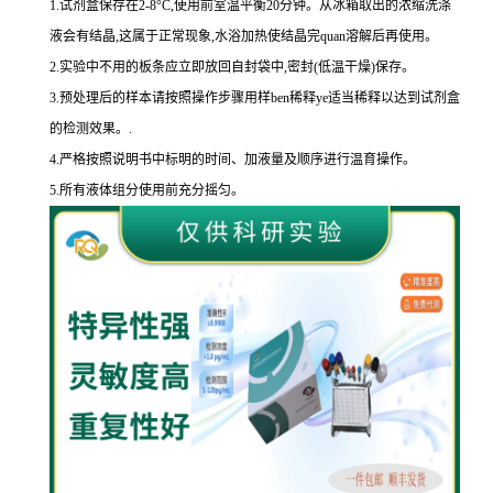
1.
试剂盒保存在
2-8
°
C
,使用前室温平衡
20
分钟。从冰箱取出的浓缩洗涤
液会有结晶,这属于正常现象,水浴加热使结晶完
quan
溶解后再使用。
2.
实验中不用的板条应立即放回自封袋中,密封
(
低温干燥
)
保存。
3.
预处理后的样本请按照操作步骤用样
ben
稀释
ye
适当稀释以达到试剂盒
的
检测效果。
.
4.
严格按照说明书中标明的时间、加液量及顺序进行温育操作。
5.
所有液体组分使用前充分摇匀。