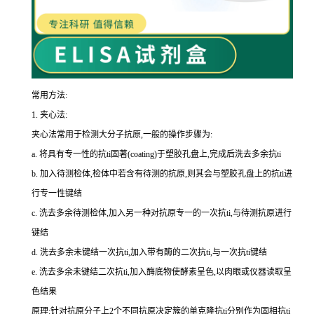
常用方法:
1.
夹心法:
夹心法常用于检测大分子抗原,一般的操作步骤为
:
a.
将具有专一性的
抗
ti
固著(
coating
)于塑胶孔盘上,完成后洗去多余
抗
ti
b.
加入待测检体,检体中若含有待测的抗原,则其会与塑胶孔盘上的
抗
ti
进
行专一性键结
c.
洗去多余待测检体,加入另一种对抗原专一的一次
抗
ti
,与待测抗原进行
键结
d.
洗去多余未键结一次
抗
ti
,加入带有酶的二次
抗
ti
,与一次
抗
ti
键结
e.
洗去多余未键结二次
抗
ti
,加入酶底物使酵素呈色,以肉眼或仪器读取呈
色结果
原理:针对抗原分子上
2
个不同抗原决定簇的单克隆
抗
ti
分别作为固相
抗
ti