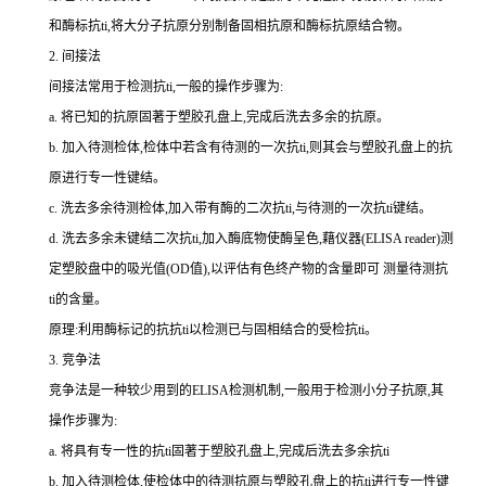
和酶标
抗
ti
,将大分子抗原分别制备固相抗原和酶标抗原结合物。
2.
间接法
间接法常用于检测
抗
ti
,一般的操作步骤为:
a.
将已知的抗原固著于塑胶孔盘上,完成后洗去多余的抗原。
b.
加入待测检体,检体中若含有待测的一次
抗
ti
,则其会与塑胶孔盘上的抗
原进行专一性键结。
c.
洗去多余待测检体,加入带有酶的二次
抗
ti
,与待测的一次
抗
ti
键结。
d.
洗去多余未键结二次
抗
ti
,加入酶底物使酶呈色,藉仪器(
ELISA reader
)测
定塑胶盘中的吸光值(
OD
值),以评估有色终产物的含量即可 测量待测
抗
ti
的含量。
原理:利用酶标记的抗
抗
ti
以检测已与固相结合的受检
抗
ti
。
3.
竞争法
竞争法是一种较少用到的
ELISA
检测机制,一般用于检测小分子抗原,其
操作步骤为:
a.
将具有专一性的
抗
ti
固著于塑胶孔盘上,完成后洗去多余
抗
ti
b.
加入待测检体,使检体中的待测抗原与塑胶孔盘上的
抗
ti
进行专一性键