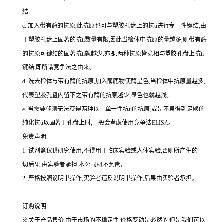
结
c.
加入带有酶的抗原,此抗原也可与塑胶孔盘上的
抗
ti
进行专一性键结,由
于塑胶孔盘上固著的
抗
ti
数量有限,因此当检体中抗原的量越多,则带有酶
的抗原可键结的固著
抗
ti
就越少,亦即,两种抗原皆竞相与塑胶孔盘上
抗
ti
键结,即所谓竞争法之由来。
d.
洗去检体与带有酶的抗原,加入酶底物使酶呈色,当检体中抗原量越多,
代表塑胶孔盘内留下之带有酶的抗原越少,显色也就越浅。
e.
当需要侦测无法获得两种以上单一性
抗
ti
的抗原,或是不易得到足够的
纯化
抗
ti
以固著于孔盘上时,一般会考虑使用竞争法
ELISA
。
免责声明:
1.
试剂盒仅供研究使用,不得用于临床实验或人体实验,否则所产生的一
切后果,由实验者承担,本公司概不负责。
2.
严格按照说明书操作,实验者违反说明书操作,后果由实验者承担。
订购说明
:
※关于产品售价,由于市场的不稳定性,价格变动是必然的,但是我们可以