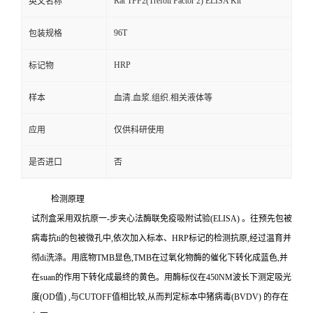
Rat TFF2(Trefoil Factor 2) ELISA Kit
英文名称
96T
包装规格
HRP
标记物
样本
血清.血浆.组织.相关液体等
应用
仅供科研使用
是否进口
否
检测原理
试剂盒采用双抗原一
-
步夹心法酶联免疫吸附试验
(ELISA)
。往预先包被
病毒
抗
ti
的包被微孔中,依次加入标本、
HRP
标记的检测抗原,经过温育并
彻
di
洗涤。用底物
TMB
显色,
TMB
在过氧化物酶的催化下转化成蓝色,并
在
suan
的作用下转化成最终的黄色。用酶标仪在
450NM
波长下测定吸光
度
(OD
值
)
,与
CUTOFF
值相比较,从而判定标本中猪病毒
(BVDV)
的存在