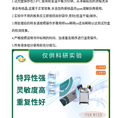
1.
试剂盒保存在
2-8
°
C
,使用前室温平衡
20
分钟。从冰箱取出的浓缩洗涤
液会有结晶,这属于正常现象,水浴加热使结晶完
quan
溶解后再使用。
2.
实验中不用的板条应立即放回自封袋中,密封
(
低温干燥
)
保存。
3.
预处理后的样本请按照操作步骤用样
ben
稀释
ye
适当稀释以达到试剂盒
的
检测效果。
.
4.
严格按照说明书中标明的时间、加液量及顺序进行温育操作。
5.
所有液体组分使用前充分摇匀。