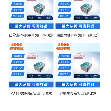
红霉素-N-脱甲基酶(ERND)测
磷酸丙糖异构酶(TPI)测试盒
试盒
乙酰胆碱酯酶(AchE)测试盒
谷氨酰胺酶(GLS)测试盒