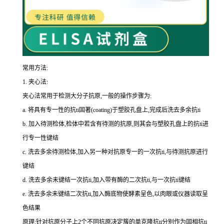
常用方法:
1.
夹心法:
夹心法常用于检测大分子抗原,一般的操作步骤为
:
a.
将具有专一性的
抗
ti
固著(
coating
)于塑胶孔盘上,完成后洗去多余
抗
ti
b.
加入待测检体,检体中若含有待测的抗原,则其会与塑胶孔盘上的
抗
ti
进
行专一性键结
c.
洗去多余待测检体,加入另一种对抗原专一的一次
抗
ti
,与待测抗原进行
键结
d.
洗去多余未键结一次
抗
ti
,加入带有酶的二次
抗
ti
,与一次
抗
ti
键结
e.
洗去多余未键结二次
抗
ti
,加入酶底物使酵素呈色,以肉眼或仪器读取呈
色结果
原理:针对抗原分子上
2
个不同抗原决定簇的单克隆
抗
ti
分别作为固相
抗
ti