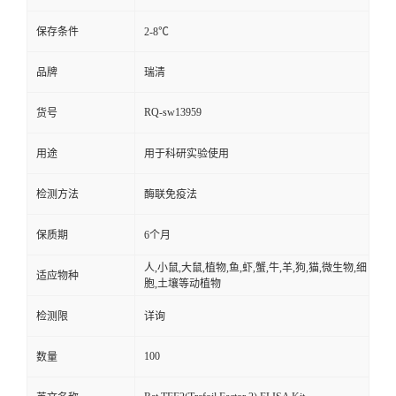
保存条件
2-8℃
品牌
瑞清
RQ-sw13959
货号
用途
用于科研实验使用
检测方法
酶联免疫法
保质期
6个月
人,小鼠,大鼠,植物,鱼,虾,蟹,牛,羊,狗,猫,微生物,细
适应物种
胞,土壤等动植物
检测限
详询
100
数量