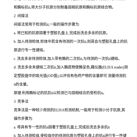
和酶标
抗
ti
,将大分子抗原分别制备固相抗原和酶标抗原结合物。
2.
间接法
间接法常用于检测
抗
ti
,一般的操作步骤为:
a.
将已知的抗原固著于塑胶孔盘上,完成后洗去多余的抗原。
b.
加入待测检体,检体中若含有待测的一次
抗
ti
,则其会与塑胶孔盘上的抗
原进行专一性键结。
c.
洗去多余待测检体,加入带有酶的二次
抗
ti
,与待测的一次
抗
ti
键结。
d.
洗去多余未键结二次
抗
ti
,加入酶底物使酶呈色,藉仪器(
ELISA reader
)测
定塑胶盘中的吸光值(
OD
值),以评估有色终产物的含量即可 测量待测
抗
ti
的含量。
原理:利用酶标记的抗
抗
ti
以检测已与固相结合的受检
抗
ti
。
3.
竞争法
竞争法是一种较少用到的
ELISA
检测机制,一般用于检测小分子抗原,其
操作步骤为:
a.
将具有专一性的
抗
ti
固著于塑胶孔盘上,完成后洗去多余
抗
ti
b.
加入待测检体,使检体中的待测抗原与塑胶孔盘上的
抗
ti
进行专一性键