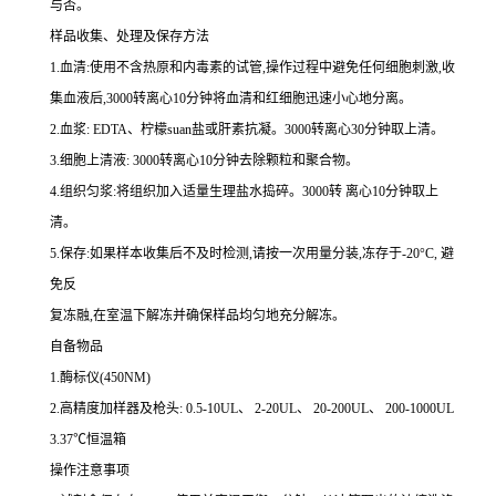
与否。
样品收集、处理及保存方法
1.
血清
:
使用不含热原和内毒素的试管,操作过程中避免任何细胞刺激,收
集血液后,
3000
转离心
10
分钟将血清和红细胞迅速小心地分离。
2.
血浆
: EDTA
、柠檬
suan
盐或肝素抗凝。
3000
转离心
30
分钟取上清。
3.
细胞上清液
: 3000
转离心
10
分钟去除颗粒和聚合物。
4.
组织匀浆
:
将组织加入适量生理盐水捣碎。
3000
转 离心
10
分钟取上
清。
5.
保存
:
如果样本收集后不及时检测,请按
一
次用量分装,冻存于
-20
°
C
, 避
免反
复冻融,在室温下解冻并确保样品均匀地充分解冻。
自备物品
1.
酶标仪
(450NM)
2.
高精度加样器及枪头
: 0.5-10UL
、
2-20UL
、
20-200UL
、
200-1000UL
3.37
℃恒温箱
操作注意事项