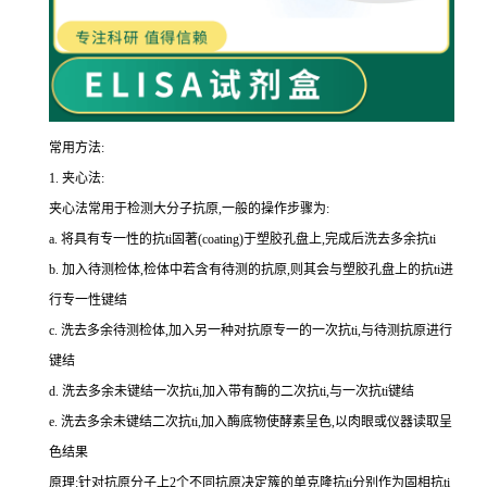
常用方法:
1.
夹心法:
夹心法常用于检测大分子抗原,一般的操作步骤为
:
a.
将具有专一性的
抗
ti
固著(
coating
)于塑胶孔盘上,完成后洗去多余
抗
ti
b.
加入待测检体,检体中若含有待测的抗原,则其会与塑胶孔盘上的
抗
ti
进
行专一性键结
c.
洗去多余待测检体,加入另一种对抗原专一的一次
抗
ti
,与待测抗原进行
键结
d.
洗去多余未键结一次
抗
ti
,加入带有酶的二次
抗
ti
,与一次
抗
ti
键结
e.
洗去多余未键结二次
抗
ti
,加入酶底物使酵素呈色,以肉眼或仪器读取呈
色结果
原理:针对抗原分子上
2
个不同抗原决定簇的单克隆
抗
ti
分别作为固相
抗
ti