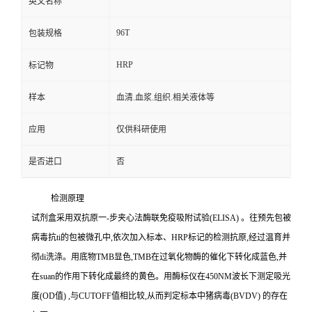
英文名称
96T
包装规格
HRP
标记物
样本
血清.血浆.组织.相关液体等
应用
仅供科研使用
是否进口
否
检测原理
试剂盒采用双抗原一
-
步夹心法酶联免疫吸附试验
(ELISA)
。往预先包被
病毒
抗
ti
的包被微孔中,依次加入标本、
HRP
标记的检测抗原,经过温育并
彻
di
洗涤。用底物
TMB
显色,
TMB
在过氧化物酶的催化下转化成蓝色,并
在
suan
的作用下转化成最终的黄色。用酶标仪在
450NM
波长下测定吸光
度
(OD
值
)
,与
CUTOFF
值相比较,从而判定标本中猪病毒
(BVDV)
的存在