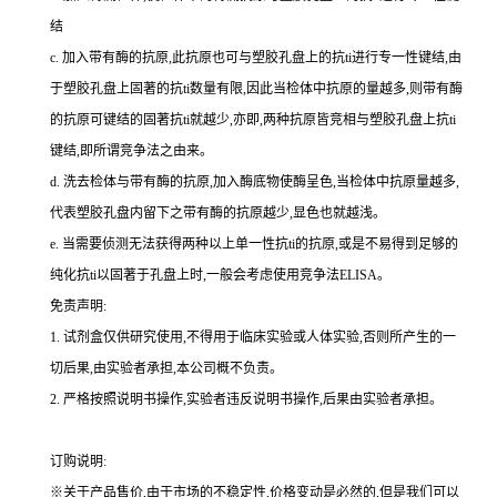
结
c.
加入带有酶的抗原,此抗原也可与塑胶孔盘上的
抗
ti
进行专一性键结,由
于塑胶孔盘上固著的
抗
ti
数量有限,因此当检体中抗原的量越多,则带有酶
的抗原可键结的固著
抗
ti
就越少,亦即,两种抗原皆竞相与塑胶孔盘上
抗
ti
键结,即所谓竞争法之由来。
d.
洗去检体与带有酶的抗原,加入酶底物使酶呈色,当检体中抗原量越多,
代表塑胶孔盘内留下之带有酶的抗原越少,显色也就越浅。
e.
当需要侦测无法获得两种以上单一性
抗
ti
的抗原,或是不易得到足够的
纯化
抗
ti
以固著于孔盘上时,一般会考虑使用竞争法
ELISA
。
免责声明:
1.
试剂盒仅供研究使用,不得用于临床实验或人体实验,否则所产生的一
切后果,由实验者承担,本公司概不负责。
2.
严格按照说明书操作,实验者违反说明书操作,后果由实验者承担。
订购说明
:
※关于产品售价,由于市场的不稳定性,价格变动是必然的,但是我们可以