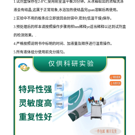
1.
试剂盒保存在
2-8
°
C
,使用前室温平衡
20
分钟。从冰箱取出的浓缩洗涤
液会有结晶,这属于正常现象,水浴加热使结晶完
quan
溶解后再使用。
2.
实验中不用的板条应立即放回自封袋中,密封
(
低温干燥
)
保存。
3.
预处理后的样本请按照操作步骤用样
ben
稀释
ye
适当稀释以达到试剂盒
的
检测效果。
.
4.
严格按照说明书中标明的时间、加液量及顺序进行温育操作。
5.
所有液体组分使用前充分摇匀。