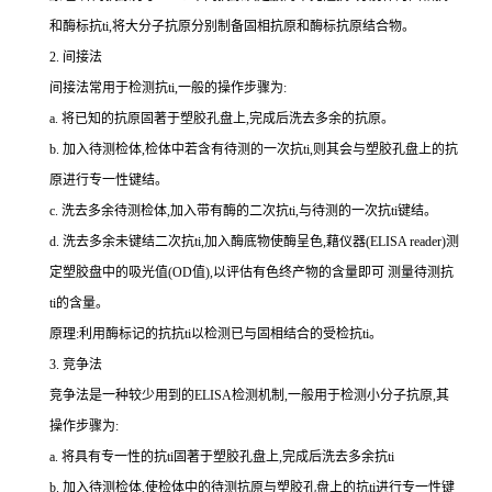
和酶标
抗
ti
,将大分子抗原分别制备固相抗原和酶标抗原结合物。
2.
间接法
间接法常用于检测
抗
ti
,一般的操作步骤为:
a.
将已知的抗原固著于塑胶孔盘上,完成后洗去多余的抗原。
b.
加入待测检体,检体中若含有待测的一次
抗
ti
,则其会与塑胶孔盘上的抗
原进行专一性键结。
c.
洗去多余待测检体,加入带有酶的二次
抗
ti
,与待测的一次
抗
ti
键结。
d.
洗去多余未键结二次
抗
ti
,加入酶底物使酶呈色,藉仪器(
ELISA reader
)测
定塑胶盘中的吸光值(
OD
值),以评估有色终产物的含量即可 测量待测
抗
ti
的含量。
原理:利用酶标记的抗
抗
ti
以检测已与固相结合的受检
抗
ti
。
3.
竞争法
竞争法是一种较少用到的
ELISA
检测机制,一般用于检测小分子抗原,其
操作步骤为:
a.
将具有专一性的
抗
ti
固著于塑胶孔盘上,完成后洗去多余
抗
ti
b.
加入待测检体,使检体中的待测抗原与塑胶孔盘上的
抗
ti
进行专一性键