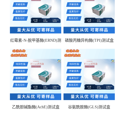
红霉素-N-脱甲基酶(ERND)测
磷酸丙糖异构酶(TPI)测试盒
试盒
乙酰胆碱酯酶(AchE)测试盒
谷氨酰胺酶(GLS)测试盒