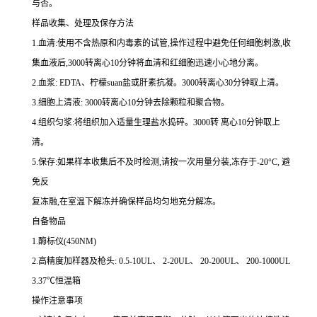
与否。
样品收集、处理及保存方法
1.
血清
:
使用不含热原和内毒素的试管,操作过程中避免任何细胞刺激,收
集血液后,
3000
转离心
10
分钟将血清和红细胞迅速小心地分离。
2.
血浆
: EDTA
、柠檬
suan
盐或肝素抗凝。
3000
转离心
30
分钟取上清。
3.
细胞上清液
: 3000
转离心
10
分钟去除颗粒和聚合物。
4.
组织匀浆
:
将组织加入适量生理盐水捣碎。
3000
转 离心
10
分钟取上
清。
5.
保存
:
如果样本收集后不及时检测,请按
一
次用量分装,冻存于
-20
°
C
, 避
免反
复冻融,在室温下解冻并确保样品均匀地充分解冻。
自备物品
1.
酶标仪
(450NM)
2.
高精度加样器及枪头
: 0.5-10UL
、
2-20UL
、
20-200UL
、
200-1000UL
3.37
℃恒温箱
操作注意事项