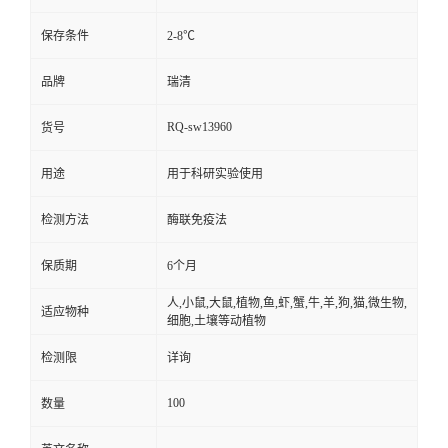
保存条件
2-8℃
品牌
瑞清
RQ-sw13960
货号
用途
用于科研实验使用
检测方法
酶联免疫法
保质期
6个月
人,小鼠,大鼠,植物,鱼,虾,蟹,牛,羊,狗,猫,微生物,
适应物种
细胞,土壤等动植物
检测限
详询
100
数量