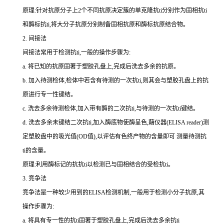
原理:针对抗原分子上
2
个不同抗原决定簇的单克隆
抗
ti
分别作为固相
抗
ti
和酶标
抗
ti
,将大分子抗原分别制备固相抗原和酶标抗原结合物。
2.
间接法
间接法常用于检测
抗
ti
,一般的操作步骤为:
a.
将已知的抗原固著于塑胶孔盘上,完成后洗去多余的抗原。
b.
加入待测检体,检体中若含有待测的一次
抗
ti
,则其会与塑胶孔盘上的抗
原进行专一性键结。
c.
洗去多余待测检体,加入带有酶的二次
抗
ti
,与待测的一次
抗
ti
键结。
d.
洗去多余未键结二次
抗
ti
,加入酶底物使酶呈色,藉仪器(
ELISA reader
)测
定塑胶盘中的吸光值(
OD
值),以评估有色终产物的含量即可 测量待测
抗
ti
的含量。
原理:利用酶标记的抗
抗
ti
以检测已与固相结合的受检
抗
ti
。
3.
竞争法
竞争法是一种较少用到的
ELISA
检测机制,一般用于检测小分子抗原,其
操作步骤为:
a.
将具有专一性的
抗
ti
固著于塑胶孔盘上,完成后洗去多余
抗
ti