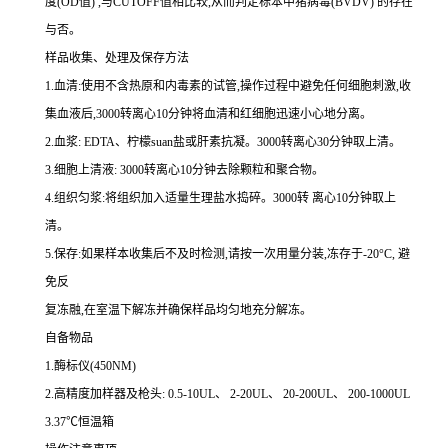
度
(OD
值
)
,与
CUTOFF
值相比较,从而判定标本中猪病毒
(BVDV)
的存在
与否。
样品收集、处理及保存方法
1.
血清
:
使用不含热原和内毒素的试管,操作过程中避免任何细胞刺激,收
集血液后,
3000
转离心
10
分钟将血清和红细胞迅速小心地分离。
2.
血浆
: EDTA
、柠檬
suan
盐或肝素抗凝。
3000
转离心
30
分钟取上清。
3.
细胞上清液
: 3000
转离心
10
分钟去除颗粒和聚合物。
4.
组织匀浆
:
将组织加入适量生理盐水捣碎。
3000
转 离心
10
分钟取上
清。
5.
保存
:
如果样本收集后不及时检测,请按
一
次用量分装,冻存于
-20
°
C
, 避
免反
复冻融,在室温下解冻并确保样品均匀地充分解冻。
自备物品
1.
酶标仪
(450NM)
2.
高精度加样器及枪头
: 0.5-10UL
、
2-20UL
、
20-200UL
、
200-1000UL
3.37
℃恒温箱