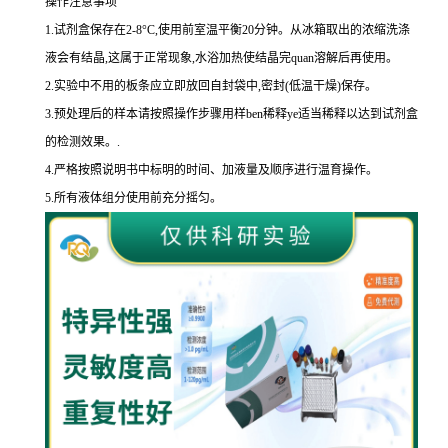
操作注意事项
1.
试剂盒保存在
2-8
°
C
,使用前室温平衡
20
分钟。从冰箱取出的浓缩洗涤
液会有结晶,这属于正常现象,水浴加热使结晶完
quan
溶解后再使用。
2.
实验中不用的板条应立即放回自封袋中,密封
(
低温干燥
)
保存。
3.
预处理后的样本请按照操作步骤用样
ben
稀释
ye
适当稀释以达到试剂盒
的
检测效果。
.
4.
严格按照说明书中标明的时间、加液量及顺序进行温育操作。
5.
所有液体组分使用前充分摇匀。