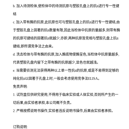
b.
加入待测检体,使检体中的待测抗原与塑胶孔盘上的
抗
ti
进行专一性键
结
c.
加入带有酶的抗原,此抗原也可与塑胶孔盘上的
抗
ti
进行专一性键结,由
于塑胶孔盘上固著的
抗
ti
数量有限,因此当检体中抗原的量越多,则带有酶
的抗原可键结的固著
抗
ti
就越少,亦即,两种抗原皆竞相与塑胶孔盘上
抗
ti
键结,即所谓竞争法之由来。
d.
洗去检体与带有酶的抗原,加入酶底物使酶呈色,当检体中抗原量越多,
代表塑胶孔盘内留下之带有酶的抗原越少,显色也就越浅。
e.
当需要侦测无法获得两种以上单一性
抗
ti
的抗原,或是不易得到足够的
纯化
抗
ti
以固著于孔盘上时,一般会考虑使用竞争法
ELISA
。
免责声明:
1.
试剂盒仅供研究使用,不得用于临床实验或人体实验,否则所产生的一
切后果,由实验者承担,本公司概不负责。
2.
严格按照说明书操作,实验者违反说明书操作,后果由实验者承担。
订购说明
: