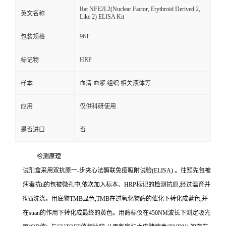
Rat NFE2L2(Nuclear Factor, Erythroid Derived 2,
英文名称
Like 2) ELISA Kit
96T
包装规格
HRP
标记物
样本
血清.血浆.组织.相关液体等
应用
仅供科研使用
是否进口
否
检测原理
试剂盒采用双抗原一
-
步夹心法酶联免疫吸附试验
(ELISA)
。往预先包被
病毒
抗
ti
的包被微孔中,依次加入标本、
HRP
标记的检测抗原,经过温育并
彻
di
洗涤。用底物
TMB
显色,
TMB
在过氧化物酶的催化下转化成蓝色,并
在
suan
的作用下转化成最终的黄色。用酶标仪在
450NM
波长下测定吸光