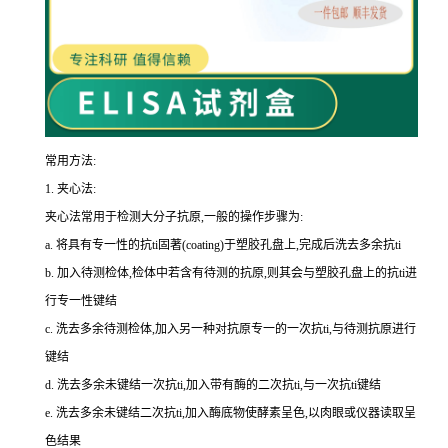
常用方法:
1.
夹心法:
夹心法常用于检测大分子抗原,一般的操作步骤为
:
a.
将具有专一性的
抗
ti
固著(
coating
)于塑胶孔盘上,完成后洗去多余
抗
ti
b.
加入待测检体,检体中若含有待测的抗原,则其会与塑胶孔盘上的
抗
ti
进
行专一性键结
c.
洗去多余待测检体,加入另一种对抗原专一的一次
抗
ti
,与待测抗原进行
键结
d.
洗去多余未键结一次
抗
ti
,加入带有酶的二次
抗
ti
,与一次
抗
ti
键结
e.
洗去多余未键结二次
抗
ti
,加入酶底物使酵素呈色,以肉眼或仪器读取呈
色结果