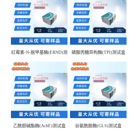
红霉素-N-脱甲基酶(ERND)测
磷酸丙糖异构酶(TPI)测试盒
试盒
乙酰胆碱酯酶(AchE)测试盒
谷氨酰胺酶(GLS)测试盒