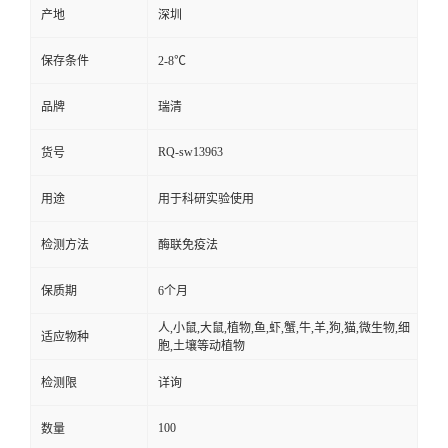
产地
深圳
保存条件
2-8℃
品牌
瑞清
RQ-sw13963
货号
用途
用于科研实验使用
检测方法
酶联免疫法
保质期
6个月
人,小鼠,大鼠,植物,鱼,虾,蟹,牛,羊,狗,猫,微生物,细
适应物种
胞,土壤等动植物
检测限
详询
100
数量