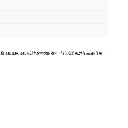
底物
TMB
显色,
TMB
在过氧化物酶的催化下转化成蓝色,并在
suan
的作用下