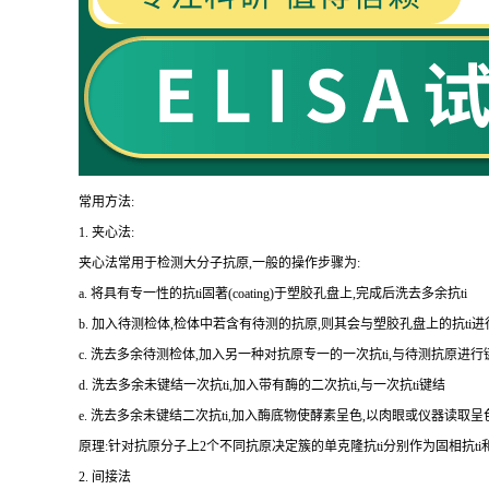
常用方法:
1.
夹心法:
夹心法常用于检测大分子抗原,一般的操作步骤为
:
a.
将具有专一性的
抗
ti
固著(
coating
)于塑胶孔盘上,完成后洗去多余
抗
ti
b.
加入待测检体,检体中若含有待测的抗原,则其会与塑胶孔盘上的
抗
ti
进
c.
洗去多余待测检体,加入另一种对抗原专一的一次
抗
ti
,与待测抗原进行
d.
洗去多余未键结一次
抗
ti
,加入带有酶的二次
抗
ti
,与一次
抗
ti
键结
e.
洗去多余未键结二次
抗
ti
,加入酶底物使酵素呈色,以肉眼或仪器读取呈
原理:针对抗原分子上
2
个不同抗原决定簇的单克隆
抗
ti
分别作为固相
抗
ti
2.
间接法