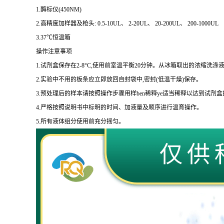
1.
酶标仪
(450NM)
2.
高精度加样器及枪头
: 0.5-10UL
、
2-20UL
、
20-200UL
、
200-1000UL
3.37
℃恒温箱
操作注意事项
1.
试剂盒保存在
2-8
°
C
,使用前室温平衡
20
分钟。从冰箱取出的浓缩洗涤液
2.
实验中不用的板条应立即放回自封袋中,密封
(
低温干燥
)
保存。
3.
预处理后的样本请按照操作步骤用样
ben
稀释
ye
适当稀释以达到试剂盒
4.
严格按照说明书中标明的时间、加液量及顺序进行温育操作。
5.
所有液体组分使用前充分摇匀。