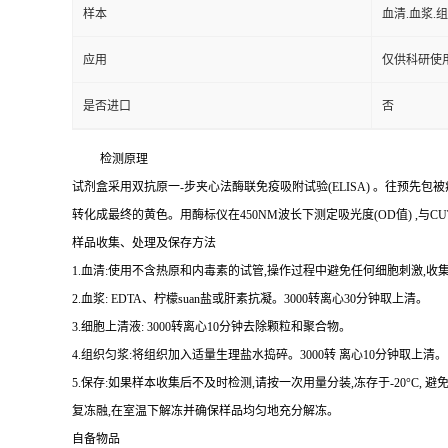
样本
血清.血浆.
应用
仅供科研使
是否进口
否
检测原理
试剂盒采用双抗原一
-
步夹心法酶联免疫吸附试验
(ELISA)
。往预先包被
转化成最终的黄色。用酶标仪在
450NM
波长下测定吸光度
(OD
值
)
,与
CU
样品收集、处理及保存方法
1.
血清
:
使用不含热原和内毒素的试管,操作过程中避免任何细胞刺激,收集
2.
血浆
: EDTA
、柠檬
suan
盐或肝素抗凝。
3000
转离心
30
分钟取上清。
3.
细胞上清液
: 3000
转离心
10
分钟去除颗粒和聚合物。
4.
组织匀浆
:
将组织加入适量生理盐水捣碎。
3000
转 离心
10
分钟取上清。
5.
保存
:
如果样本收集后不及时检测,请按
一
次用量分装,冻存于
-20
°
C
, 避
复冻融,在室温下解冻并确保样品均匀地充分解冻。
自备物品