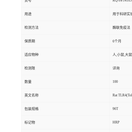
RQ-sw14165
货号
用途
用于科研实
检测方法
酶联免疫法
保质期
6个月
适应物种
人,小鼠,大鼠
检测限
详询
100
数量
Rat TLR4(Tol
英文名称
96T
包装规格
HRP
标记物