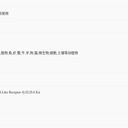
验使用
,植物,鱼,虾,蟹,牛,羊,狗,猫,微生物,细胞,土壤等动植物
l-Like Receptor 4) ELISA Kit