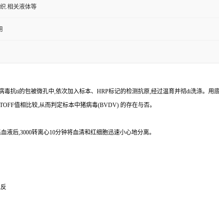
组织.相关液体等
用
病毒
抗
ti
的包被微孔中,依次加入标本、
HRP
标记的检测抗原,经过温育并彻
di
洗涤。用
TOFF
值相比较,从而判定标本中猪病毒
(BVDV)
的存在与否。
血液后,
3000
转离心
10
分钟将血清和红细胞迅速小心地分离。
免反