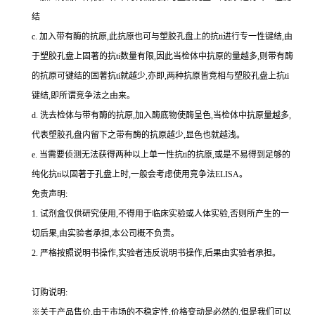
结
c.
加入带有酶的抗原,此抗原也可与塑胶孔盘上的
抗
ti
进行专一性键结,由
于塑胶孔盘上固著的
抗
ti
数量有限,因此当检体中抗原的量越多,则带有酶
的抗原可键结的固著
抗
ti
就越少,亦即,两种抗原皆竞相与塑胶孔盘上
抗
ti
键结,即所谓竞争法之由来。
d.
洗去检体与带有酶的抗原,加入酶底物使酶呈色,当检体中抗原量越多,
代表塑胶孔盘内留下之带有酶的抗原越少,显色也就越浅。
e.
当需要侦测无法获得两种以上单一性
抗
ti
的抗原,或是不易得到足够的
纯化
抗
ti
以固著于孔盘上时,一般会考虑使用竞争法
ELISA
。
免责声明:
1.
试剂盒仅供研究使用,不得用于临床实验或人体实验,否则所产生的一
切后果,由实验者承担,本公司概不负责。
2.
严格按照说明书操作,实验者违反说明书操作,后果由实验者承担。
订购说明
:
※关于产品售价,由于市场的不稳定性,价格变动是必然的,但是我们可以