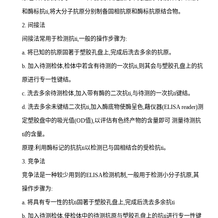
和酶标
抗
ti
,将大分子抗原分别制备固相抗原和酶标抗原结合物。
2.
间接法
间接法常用于检测
抗
ti
,一般的操作步骤为:
a.
将已知的抗原固著于塑胶孔盘上,完成后洗去多余的抗原。
b.
加入待测检体,检体中若含有待测的一次
抗
ti
,则其会与塑胶孔盘上的抗
原进行专一性键结。
c.
洗去多余待测检体,加入带有酶的二次
抗
ti
,与待测的一次
抗
ti
键结。
d.
洗去多余未键结二次
抗
ti
,加入酶底物使酶呈色,藉仪器(
ELISA reader
)测
定塑胶盘中的吸光值(
OD
值),以评估有色终产物的含量即可 测量待测
抗
ti
的含量。
原理:利用酶标记的抗
抗
ti
以检测已与固相结合的受检
抗
ti
。
3.
竞争法
竞争法是一种较少用到的
ELISA
检测机制,一般用于检测小分子抗原,其
操作步骤为:
a.
将具有专一性的
抗
ti
固著于塑胶孔盘上,完成后洗去多余
抗
ti
b.
加入待测检体,使检体中的待测抗原与塑胶孔盘上的
抗
ti
进行专一性键