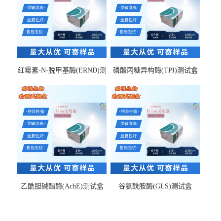
红霉素-N-脱甲基酶(ERND)测
磷酸丙糖异构酶(TPI)测试盒
试盒
乙酰胆碱酯酶(AchE)测试盒
谷氨酰胺酶(GLS)测试盒