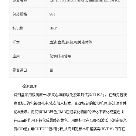
Rat TFF3(Trefoil Factor 3, Intestinal) ELISA Kit
英文名称
96T
包装规格
HRP
标记物
样本
血清.血浆.组织.相关液体等
应用
仅供科研使用
是否进口
否
检测原理
试剂盒采用双抗原一
-
步夹心法酶联免疫吸附试验
(ELISA)
。往预先包被
病毒
抗
ti
的包被微孔中,依次加入标本、
HRP
标记的检测抗原,经过温育并
彻
di
洗涤。用底物
TMB
显色,
TMB
在过氧化物酶的催化下转化成蓝色,并
在
suan
的作用下转化成最终的黄色。用酶标仪在
450NM
波长下测定吸光
度
(OD
值
)
,与
CUTOFF
值相比较,从而判定标本中猪病毒
(BVDV)
的存在