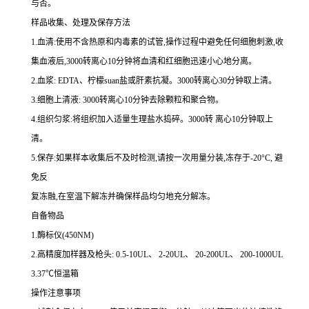
与否。
样品收集、处理及保存方法
1.
血清
:
使用不含热原和内毒素的试管,操作过程中避免任何细胞刺激,收
集血液后,
3000
转离心
10
分钟将血清和红细胞迅速小心地分离。
2.
血浆
: EDTA
、柠檬
suan
盐或肝素抗凝。
3000
转离心
30
分钟取上清。
3.
细胞上清液
: 3000
转离心
10
分钟去除颗粒和聚合物。
4.
组织匀浆
:
将组织加入适量生理盐水捣碎。
3000
转 离心
10
分钟取上
清。
5.
保存
:
如果样本收集后不及时检测,请按
一
次用量分装,冻存于
-20
°
C
, 避
免反
复冻融,在室温下解冻并确保样品均匀地充分解冻。
自备物品
1.
酶标仪
(450NM)
2.
高精度加样器及枪头
: 0.5-10UL
、
2-20UL
、
20-200UL
、
200-1000UL
3.37
℃恒温箱
操作注意事项