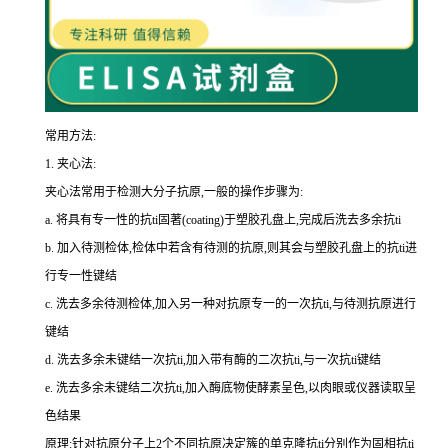
常用方法:
1.
夹心法:
夹心法常用于检测大分子抗原,一般的操作步骤为
:
a.
将具有专一性的
抗
ti
固著(
coating
)于塑胶孔盘上,完成后洗去多余
抗
ti
b.
加入待测检体,检体中若含有待测的抗原,则其会与塑胶孔盘上的
抗
ti
进
行专一性键结
c.
洗去多余待测检体,加入另一种对抗原专一的一次
抗
ti
,与待测抗原进行
键结
d.
洗去多余未键结一次
抗
ti
,加入带有酶的二次
抗
ti
,与一次
抗
ti
键结
e.
洗去多余未键结二次
抗
ti
,加入酶底物使酵素呈色,以肉眼或仪器读取呈
色结果
原理:针对抗原分子上
2
个不同抗原决定簇的单克隆
抗
ti
分别作为固相
抗
ti