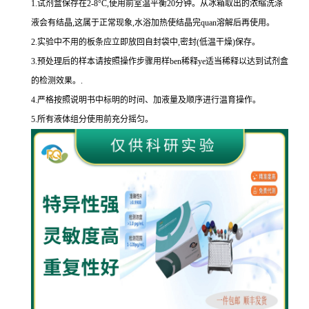
1.
试剂盒保存在
2-8
°
C
,使用前室温平衡
20
分钟。从冰箱取出的浓缩洗涤
液会有结晶,这属于正常现象,水浴加热使结晶完
quan
溶解后再使用。
2.
实验中不用的板条应立即放回自封袋中,密封
(
低温干燥
)
保存。
3.
预处理后的样本请按照操作步骤用样
ben
稀释
ye
适当稀释以达到试剂盒
的
检测效果。
.
4.
严格按照说明书中标明的时间、加液量及顺序进行温育操作。
5.
所有液体组分使用前充分摇匀。