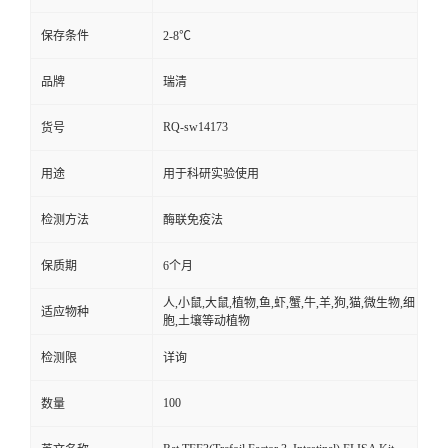
保存条件
2-8℃
品牌
瑞清
RQ-sw14173
货号
用途
用于科研实验使用
检测方法
酶联免疫法
保质期
6个月
人,小鼠,大鼠,植物,鱼,虾,蟹,牛,羊,狗,猫,微生物,细
适应物种
胞,土壤等动植物
检测限
详询
100
数量