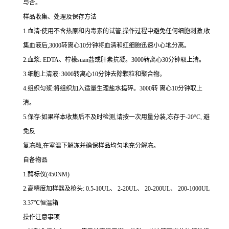
与否。
样品收集、处理及保存方法
1.
血清
:
使用不含热原和内毒素的试管,操作过程中避免任何细胞刺激,收
集血液后,
3000
转离心
10
分钟将血清和红细胞迅速小心地分离。
2.
血浆
: EDTA
、柠檬
suan
盐或肝素抗凝。
3000
转离心
30
分钟取上清。
3.
细胞上清液
: 3000
转离心
10
分钟去除颗粒和聚合物。
4.
组织匀浆
:
将组织加入适量生理盐水捣碎。
3000
转 离心
10
分钟取上
清。
5.
保存
:
如果样本收集后不及时检测,请按
一
次用量分装,冻存于
-20
°
C
, 避
免反
复冻融,在室温下解冻并确保样品均匀地充分解冻。
自备物品
1.
酶标仪
(450NM)
2.
高精度加样器及枪头
: 0.5-10UL
、
2-20UL
、
20-200UL
、
200-1000UL
3.37
℃恒温箱
操作注意事项