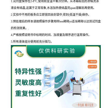
1.
试剂盒保存在
2-8
°
C
,使用前室温平衡
20
分钟。从冰箱取出的浓缩洗涤
液会有结晶,这属于正常现象,水浴加热使结晶完
quan
溶解后再使用。
2.
实验中不用的板条应立即放回自封袋中,密封
(
低温干燥
)
保存。
3.
预处理后的样本请按照操作步骤用样
ben
稀释
ye
适当稀释以达到试剂盒
的
检测效果。
.
4.
严格按照说明书中标明的时间、加液量及顺序进行温育操作。
5.
所有液体组分使用前充分摇匀。