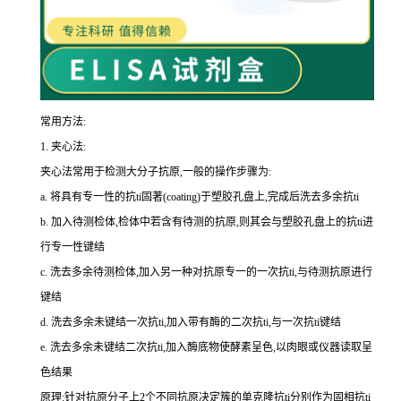
常用方法:
1.
夹心法:
夹心法常用于检测大分子抗原,一般的操作步骤为
:
a.
将具有专一性的
抗
ti
固著(
coating
)于塑胶孔盘上,完成后洗去多余
抗
ti
b.
加入待测检体,检体中若含有待测的抗原,则其会与塑胶孔盘上的
抗
ti
进
行专一性键结
c.
洗去多余待测检体,加入另一种对抗原专一的一次
抗
ti
,与待测抗原进行
键结
d.
洗去多余未键结一次
抗
ti
,加入带有酶的二次
抗
ti
,与一次
抗
ti
键结
e.
洗去多余未键结二次
抗
ti
,加入酶底物使酵素呈色,以肉眼或仪器读取呈
色结果
原理:针对抗原分子上
2
个不同抗原决定簇的单克隆
抗
ti
分别作为固相
抗
ti