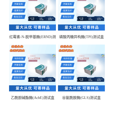
红霉素-N-脱甲基酶(ERND)测
磷酸丙糖异构酶(TPI)测试盒
试盒
乙酰胆碱酯酶(AchE)测试盒
谷氨酰胺酶(GLS)测试盒