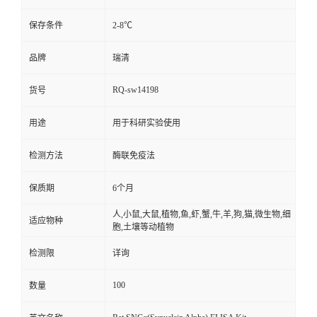
保存条件
2-8℃
品牌
瑞清
RQ-sw14198
货号
用途
用于科研实验使用
检测方法
酶联免疫法
保质期
6个月
人,小鼠,大鼠,植物,鱼,虾,蟹,牛,羊,狗,猫,微生物,细
适应物种
胞,土壤等动植物
检测限
详询
100
数量