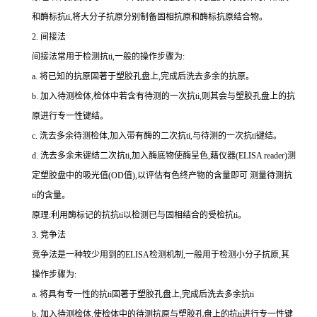
和酶标
抗
ti
,将大分子抗原分别制备固相抗原和酶标抗原结合物。
2.
间接法
间接法常用于检测
抗
ti
,一般的操作步骤为:
a.
将已知的抗原固著于塑胶孔盘上,完成后洗去多余的抗原。
b.
加入待测检体,检体中若含有待测的一次
抗
ti
,则其会与塑胶孔盘上的抗
原进行专一性键结。
c.
洗去多余待测检体,加入带有酶的二次
抗
ti
,与待测的一次
抗
ti
键结。
d.
洗去多余未键结二次
抗
ti
,加入酶底物使酶呈色,藉仪器(
ELISA reader
)测
定塑胶盘中的吸光值(
OD
值),以评估有色终产物的含量即可 测量待测
抗
ti
的含量。
原理:利用酶标记的抗
抗
ti
以检测已与固相结合的受检
抗
ti
。
3.
竞争法
竞争法是一种较少用到的
ELISA
检测机制,一般用于检测小分子抗原,其
操作步骤为:
a.
将具有专一性的
抗
ti
固著于塑胶孔盘上,完成后洗去多余
抗
ti
b.
加入待测检体,使检体中的待测抗原与塑胶孔盘上的
抗
ti
进行专一性键