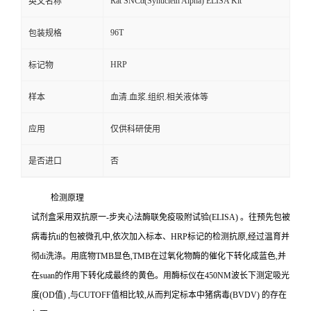
Rat SNCα(Synuclein Alpha) ELISA Kit
英文名称
96T
包装规格
HRP
标记物
样本
血清.血浆.组织.相关液体等
应用
仅供科研使用
是否进口
否
检测原理
试剂盒采用双抗原一
-
步夹心法酶联免疫吸附试验
(ELISA)
。往预先包被
病毒
抗
ti
的包被微孔中,依次加入标本、
HRP
标记的检测抗原,经过温育并
彻
di
洗涤。用底物
TMB
显色,
TMB
在过氧化物酶的催化下转化成蓝色,并
在
suan
的作用下转化成最终的黄色。用酶标仪在
450NM
波长下测定吸光
度
(OD
值
)
,与
CUTOFF
值相比较,从而判定标本中猪病毒
(BVDV)
的存在