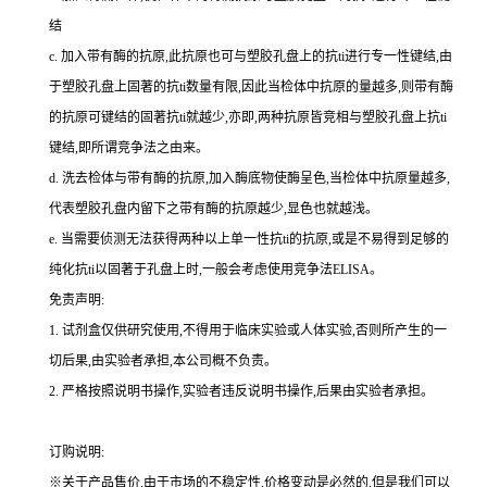
结
c.
加入带有酶的抗原,此抗原也可与塑胶孔盘上的
抗
ti
进行专一性键结,由
于塑胶孔盘上固著的
抗
ti
数量有限,因此当检体中抗原的量越多,则带有酶
的抗原可键结的固著
抗
ti
就越少,亦即,两种抗原皆竞相与塑胶孔盘上
抗
ti
键结,即所谓竞争法之由来。
d.
洗去检体与带有酶的抗原,加入酶底物使酶呈色,当检体中抗原量越多,
代表塑胶孔盘内留下之带有酶的抗原越少,显色也就越浅。
e.
当需要侦测无法获得两种以上单一性
抗
ti
的抗原,或是不易得到足够的
纯化
抗
ti
以固著于孔盘上时,一般会考虑使用竞争法
ELISA
。
免责声明:
1.
试剂盒仅供研究使用,不得用于临床实验或人体实验,否则所产生的一
切后果,由实验者承担,本公司概不负责。
2.
严格按照说明书操作,实验者违反说明书操作,后果由实验者承担。
订购说明
:
※关于产品售价,由于市场的不稳定性,价格变动是必然的,但是我们可以