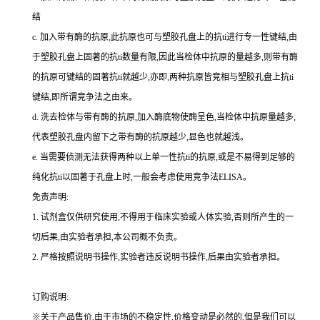
结
c.
加入带有酶的抗原,此抗原也可与塑胶孔盘上的
抗
ti
进行专一性键结,由
于塑胶孔盘上固著的
抗
ti
数量有限,因此当检体中抗原的量越多,则带有酶
的抗原可键结的固著
抗
ti
就越少,亦即,两种抗原皆竞相与塑胶孔盘上
抗
ti
键结,即所谓竞争法之由来。
d.
洗去检体与带有酶的抗原,加入酶底物使酶呈色,当检体中抗原量越多,
代表塑胶孔盘内留下之带有酶的抗原越少,显色也就越浅。
e.
当需要侦测无法获得两种以上单一性
抗
ti
的抗原,或是不易得到足够的
纯化
抗
ti
以固著于孔盘上时,一般会考虑使用竞争法
ELISA
。
免责声明:
1.
试剂盒仅供研究使用,不得用于临床实验或人体实验,否则所产生的一
切后果,由实验者承担,本公司概不负责。
2.
严格按照说明书操作,实验者违反说明书操作,后果由实验者承担。
订购说明
:
※关于产品售价,由于市场的不稳定性,价格变动是必然的,但是我们可以