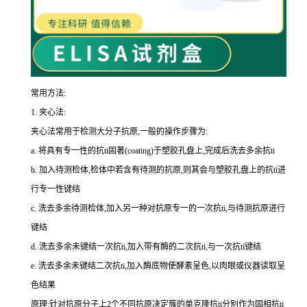
常用方法:
1.
夹心法:
夹心法常用于检测大分子抗原,一般的操作步骤为
:
a.
将具有专一性的
抗
ti
固著(
coating
)于塑胶孔盘上,完成后洗去多余
抗
ti
b.
加入待测检体,检体中若含有待测的抗原,则其会与塑胶孔盘上的
抗
ti
进
行专一性键结
c.
洗去多余待测检体,加入另一种对抗原专一的一次
抗
ti
,与待测抗原进行
键结
d.
洗去多余未键结一次
抗
ti
,加入带有酶的二次
抗
ti
,与一次
抗
ti
键结
e.
洗去多余未键结二次
抗
ti
,加入酶底物使酵素呈色,以肉眼或仪器读取呈
色结果
原理:针对抗原分子上
2
个不同抗原决定簇的单克隆
抗
ti
分别作为固相
抗
ti