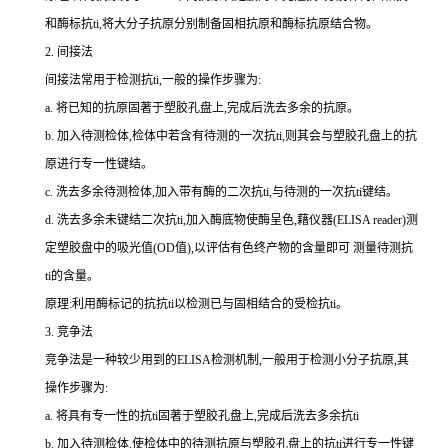
和酶标
抗
ti
,将大分子抗原分别制备固相抗原和酶标抗原结合物。
2.
间接法
间接法常用于检测
抗
ti
,一般的操作步骤为:
a.
将已知的抗原固著于塑胶孔盘上,完成后洗去多余的抗原。
b.
加入待测检体,检体中若含有待测的一次
抗
ti
,则其会与塑胶孔盘上的抗
原进行专一性键结。
c.
洗去多余待测检体,加入带有酶的二次
抗
ti
,与待测的一次
抗
ti
键结。
d.
洗去多余未键结二次
抗
ti
,加入酶底物使酶呈色,藉仪器(
ELISA reader
)测
定塑胶盘中的吸光值(
OD
值),以评估有色终产物的含量即可 测量待测
抗
ti
的含量。
原理:利用酶标记的抗
抗
ti
以检测已与固相结合的受检
抗
ti
。
3.
竞争法
竞争法是一种较少用到的
ELISA
检测机制,一般用于检测小分子抗原,其
操作步骤为:
a.
将具有专一性的
抗
ti
固著于塑胶孔盘上,完成后洗去多余
抗
ti
b.
加入待测检体,使检体中的待测抗原与塑胶孔盘上的
抗
ti
进行专一性键