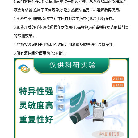
1.
试剂盒保存在
2-8
°
C
,使用前室温平衡
20
分钟。从冰箱取出的浓缩洗涤
液会有结晶,这属于正常现象,水浴加热使结晶完
quan
溶解后再使用。
2.
实验中不用的板条应立即放回自封袋中,密封
(
低温干燥
)
保存。
3.
预处理后的样本请按照操作步骤用样
ben
稀释
ye
适当稀释以达到试剂盒
的
检测效果。
.
4.
严格按照说明书中标明的时间、加液量及顺序进行温育操作。
5.
所有液体组分使用前充分摇匀。