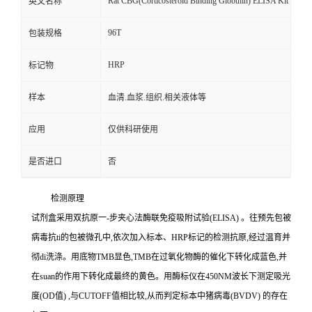
Rat CBG(Corticosteroid Binding Globulin) ELISA Kit
英文名称
96T
包装规格
HRP
标记物
样本
血清.血浆.组织.相关液体等
应用
仅供科研使用
是否进口
否
检测原理
试剂盒采用双抗原一
-
步夹心法酶联免疫吸附试验
(ELISA)
。往预先包被
病毒
抗
ti
的包被微孔中,依次加入标本、
HRP
标记的检测抗原,经过温育并
彻
di
洗涤。用底物
TMB
显色,
TMB
在过氧化物酶的催化下转化成蓝色,并
在
suan
的作用下转化成最终的黄色。用酶标仪在
450NM
波长下测定吸光
度
(OD
值
)
,与
CUTOFF
值相比较,从而判定标本中猪病毒
(BVDV)
的存在