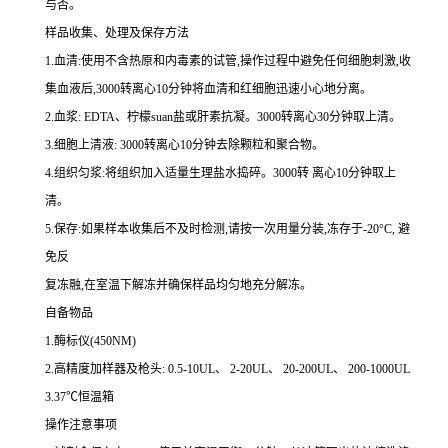
与否。
样品收集、处理及保存方法
1.
血清
:
使用不含热原和内毒素的试管,操作过程中避免任何细胞刺激,收
集血液后,
3000
转离心
10
分钟将血清和红细胞迅速小心地分离。
2.
血浆
: EDTA
、柠檬
suan
盐或肝素抗凝。
3000
转离心
30
分钟取上清。
3.
细胞上清液
: 3000
转离心
10
分钟去除颗粒和聚合物。
4.
组织匀浆
:
将组织加入适量生理盐水捣碎。
3000
转 离心
10
分钟取上
清。
5.
保存
:
如果样本收集后不及时检测,请按
一
次用量分装,冻存于
-20
°
C
, 避
免反
复冻融,在室温下解冻并确保样品均匀地充分解冻。
自备物品
1.
酶标仪
(450NM)
2.
高精度加样器及枪头
: 0.5-10UL
、
2-20UL
、
20-200UL
、
200-1000UL
3.37
℃恒温箱
操作注意事项