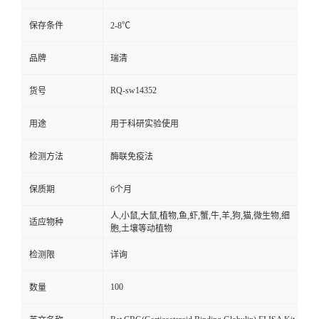
保存条件
2-8℃
品牌
瑞清
RQ-sw14352
货号
用途
用于科研实验使用
检测方法
酶联免疫法
保质期
6个月
人,小鼠,大鼠,植物,鱼,虾,蟹,牛,羊,狗,猫,微生物,细
适应物种
胞,土壤等动植物
检测限
详询
100
数量