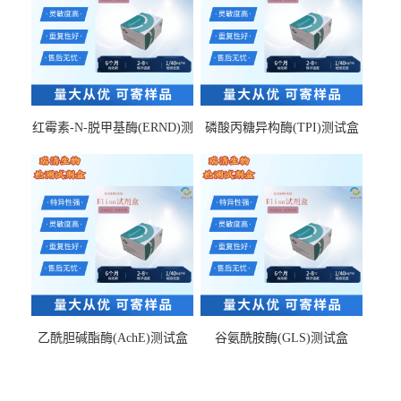
红霉素-N-脱甲基酶(ERND)测
磷酸丙糖异构酶(TPI)测试盒
试盒
乙酰胆碱酯酶(AchE)测试盒
谷氨酰胺酶(GLS)测试盒