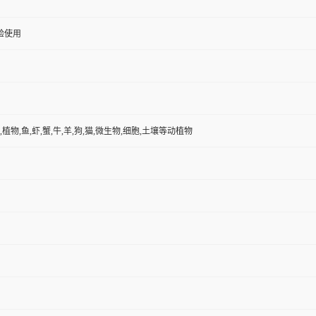
验使用
,植物,鱼,虾,蟹,牛,羊,狗,猫,微生物,细胞,土壤等动植物