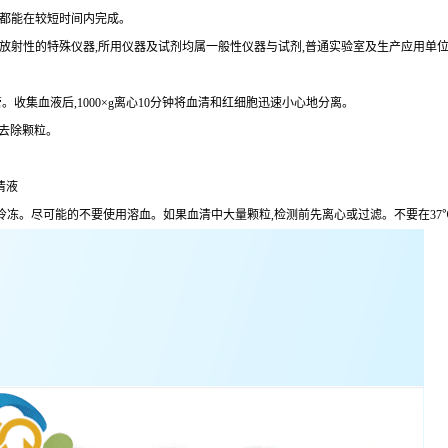
术都能在较短时间内完成。
定放射性的特殊仪器,所用仪器及试剂均属一般性仪器与试剂,普通实验室及生产应用单
。收集血液后,1000×g离心10分钟将血清和红细胞迅速小心地分离。
分钟去除颗粒。
清液
,避免反复冷冻。尽可能的不要使用溶血。如果血清中大量颗粒,检测前先离心或过滤。不要在