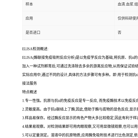
样本
血清.血浆.
应用
仅供科研使
是否进口
否
ELISA检测概述:
ELISA(酶联接免疫吸附反应分析)是以免疫学反应为基础,将抗原、
抗
ti
的
加入一种试剂孵育后,可通过洗涤除去多余的游离反应物,从而保证试验
实际应用中,通过不同的设计,具体的方法步骤可有多种。即:用于检测
抗
ti
接法服务
特点概述
1.专一性强。抗原与抗ti的免疫反应是专一反应, 而免疫酶技术以免疫反应
2.灵敏度高。由于抗ti联结上了酶,因此,借助于酶与底物的显色反应,显
3.样品易保存。经过酶反应显示的有色产物大多比较稳定,因此有利于样
4.结果易观察。对检测结果即可用肉眼观察,又可用显微镜观察,也可
5.可以定量测定。溶液中的抗原物质,应用酶免吸附技术进行比色测定