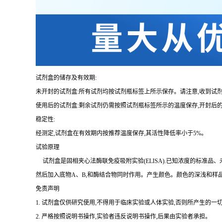
试剂盒的储存及有效期:
未开封的试剂盒:所有试剂均按试剂瓶标签上所示保存。请注意,收到试
使用后的试剂盒:剩余试剂仍需按照试剂瓶标签所示的温度保存,开封后
稳定性:
经测定,试剂盒在有效期内按推荐温度保存,其活性降低率小于
5%。
试验原理
试剂盒是固相夹心法酶联免疫吸附实验(
ELISA).已知浓度的标准
然后加入底物A、B,和酶结合物同时作用。产生颜色。颜色的深浅和样
免责声明
1.
试剂盒仅供研究使用,不得用于临床实验或人体实验,否则所产生的一切
2.
严格按照说明书操作,实验者违反说明书操作,后果由实验者承担。