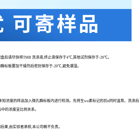
剂盒后请尽快将
TMB 洗涤液,终止液保存于4℃,其他试剂保存于-20℃。
的酶标板要加干燥剂后密封保存于
-20℃,避免潮湿。
品、未知浓度的样品加入微孔酶标板内进行检测。先将生wu素标记的
抗
ti
同时温育。洗涤后
品中的浓度呈比例关系。
后果,由实验者承担,本公司概不负责。