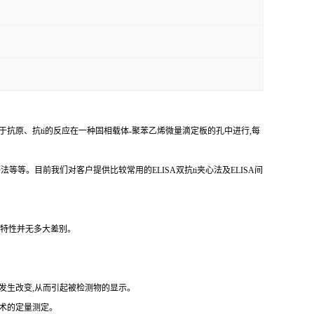
于抗原、
抗
ti
的反应在一种固相载体
-聚苯乙烯微量滴定板的孔中进行,每
争法等等。目前我们对客户提供比较常用的
ELISA双
抗
ti
夹心法及
ELISA间
反应特性并无多大差别。
发生改变,从而引起被检测物的显示。
技术的定量测定。