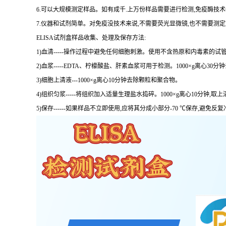
6.可以大规模测定样品。如有成千.上万份样品需要进行检测,免疫酶技
7.仪器和试剂简单。对免疫没技术来说,不需要荧光显微镜,也不需要测
ELISA试剂盒样品收集、处理及保存方法:
1)血清-----操作过程中避免任何细胞刺激。使用不含热原和内毒素的试管
2)血浆-----EDTA、柠檬酸盐、肝素血浆可用于检测。1000×g离心30
3)细胞上清液---1000×g离心10分钟去除颗粒和聚合物。
4)组织匀浆-----将组织加入适量生理盐水捣碎。1000×g离心10分钟,取上
5)保存------如果样品不立即使用,应将其分成小部分-70 ℃保存