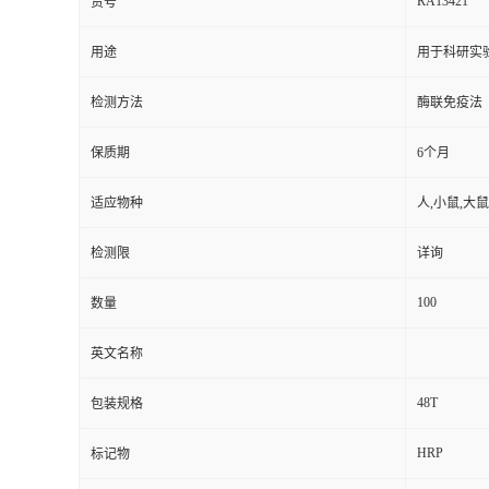
RA13421
货号
用途
用于科研实
检测方法
酶联免疫法
保质期
6个月
适应物种
人,小鼠,大鼠
检测限
详询
100
数量
英文名称
48T
包装规格
HRP
标记物