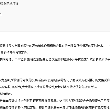
组织.相关液体等
用
特异性反应与酶对底物的高效催化作用相结合起来的一种敏感性很高的实验技术。
由
结果的特异性与稳定性。
的间接法、用于检测抗原的双
抗
ti
夹心法以及用于检测小分子抗原或半抗原的抗原竞
为基础,所检测的对象是抗原(或抗ti),使用的抗ti除标记了酶以外,与普通抗ti的免疫
示抗原与抗ti的结合,大大提高了检测的灵敏性,使检测水平接近放射免疫测定法。
品的保存。
以用分光光度计进行比色测定,还可用显微镜观察。这是因为某些酶反应产物能使电子密度
,依据光密度值的变化,可以定量。预计用细胞分光光度计可对组织内的抗原进行免疫酶