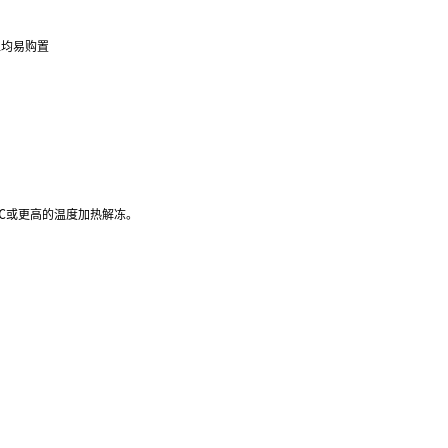
位均易购置
37℃或更高的温度加热解冻。