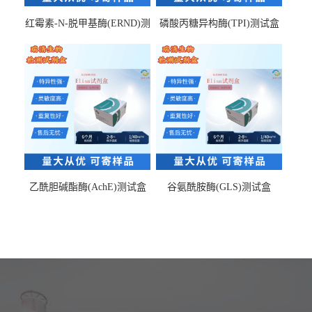
红霉素-N-脱甲基酶(ERND)测
磷酸丙糖异构酶(TPI)测试盒
试盒
乙酰胆碱酯酶(AchE)测试盒
谷氨酰胺酶(GLS)测试盒