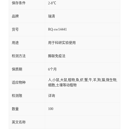
保存条件
2-8℃
品牌
瑞清
RQ-sw14441
货号
用途
用于科研实验使用
检测方法
酶联免疫法
保质期
6个月
人,小鼠,大鼠,植物,鱼,虾,蟹,牛,羊,狗,猫,微生物,
适应物种
细胞,土壤等动植物
检测限
详询
100
数量
英文名称