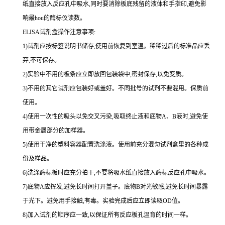
纸直接放入反应孔中吸水,同时要消除板底残留的液体和
手指印,避免影
响最
hou
的酶标仪读数。
ELISA
试剂盒操作注意事项:
1
)试剂应按标签说明书储存,使用前恢复到室温。稀稀过后的标准品应丢
弃,不可保存。
2
)实验中不用的板条应立即放回包装袋中,密封保存,以免变质。
3
)不用的其它试剂应包装好或盖好。不同批号的试剂不要混用。保质前
使用。
4
)使用一次性的吸头以免交叉污染,吸取终止液和底物
A
、
B
液时,避免使
用带金属部分的加样器。
5
)使用干净的塑料容器配置洗涤液。使用前充分混匀试剂盒里的各种成
份及样品。
6
)洗涤酶标板时应充分拍干,不要将吸水纸直接放入酶标反应孔中吸水。
7
)底物
A
应挥发,避免长时间打开盖子。底物
B
对光敏感,避免长时间暴露
于光下。避免用手接触,有毒。实验完成后应立即读取
OD
值。
8
)加入试剂的顺序应一致,以保证所有反应板孔温育的时间一样。