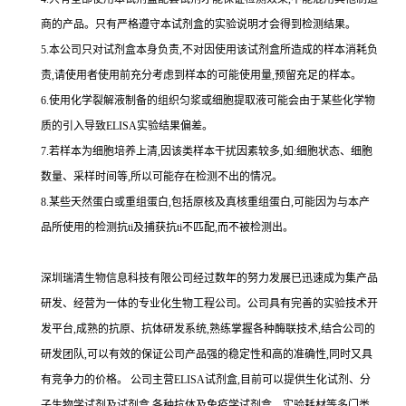
商的产品。只有严格遵守本试剂盒的实验说明才会得到
检测结果。
5.
本公司只对试剂盒本身负责,不对因使用该试剂盒所造成的样本消耗负
责,请使用者使用前充分考虑到样本的可能使用量,预留充足的样本。
6.
使用化学裂解液制备的组织匀浆或细胞提取液可能会由于某些化学物
质的引入导致
ELISA
实验结果偏差。
7.
若样本为细胞培养上清,因该类样本干扰因素较多,如
:
细胞状态、细胞
数量、采样时间等,所以可能存在检测不出的情况。
8.
某些天然蛋白或重组蛋白,包括原核及真核重组蛋白,可能因为与本产
品所使用的检测
抗
ti
及捕获
抗
ti
不匹配,而不被检测出。
深圳瑞清生物信息科技有限公司经过数年的努力发展已迅速成为集产品
研发、经营为一体的专业化生物工程公司。公司具有完善的实验技术开
发平台,成熟的抗原、抗体研发系统,熟练掌握各种酶联技术,结合公司的
研发团队,可以有效的保证公司产品强的稳定性和高的准确性,同时又具
有竞争力的价格。
公司主营
ELISA
试剂盒,目前可以提供生化试剂、分
子生物学试剂及试剂盒,各种抗体及免疫学试剂盒、实验耗材等多门类