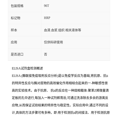
96T
包装规格
HRP
标记物
样本
血清.血浆.组织.相关液体等
应用
仅供科研使用
是否进口
否
ELISA
试剂盒检测概述
ELISA (
酶联接免疫吸附反应分析
)
是以免疫学反应为基础
,
将抗原、
抗
ti
的特异性反应与酶对底物的高效催化作用相结合起来的一
-
种敏感性很
高的实验技术。由于抗原、
抗
ti
的反应在一种固相载体
-
聚苯
Z
烯微量滴
定板的孔中进行,每加入一种试剂孵育后,可通过洗涤除去多余的游离反
应物,从而保证试验结果的特异性与稳定性。实际应用中,通过不同的设
计,具体的方法步骤可有多种。即
:
用于检测
抗
ti
的间接法、用于检测抗原