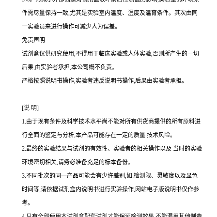
件需尽量保持一致,尤其是实验室内温度、湿度及温育条件。其次由同
一实验员来进行操作可减少人为误差。
免责声明
试剂盒仅供研究使用,不得用于临床实验或人体实验,否则所产生的一切
后果,由实验者承担,本公司概不负责。
严格按照说明书操作,实验者违反说明书操作,后果由实验者承担。
[
说
明
]
1.
由于现有条件及科学技术水平尚不能对所有供货商提供的所有原料进
行全面的鉴定与分析,本产品可能存在一定的质量 技术风险。
2.
最终的实验结果与试剂的有效性、实验者的相关操作以及 当时的实验
环境密切相关,请务必准备充足的标本备份。
3.
不同批次的同一产品可能会有少许差别,如
:
检测限、灵敏度以及显色
时间等,请依据试剂盒内说明书进行实验操作,网站电子版说明书仅作参
考。
4.
只有全部使用本试剂盒配套试剂才能保证检测效果,不能混用其他制造