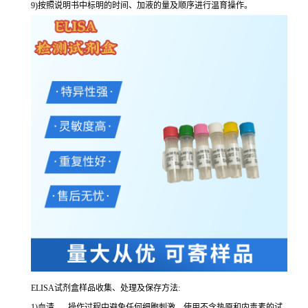
9
)按照说明书中标明的时间、加液的量及顺序进行温育操作。
ELISA
试剂盒样品收集、处理及保存方法:
1
)血清
-----
操作过程中避免任何细胞刺激。使用不含热原和内毒素的试