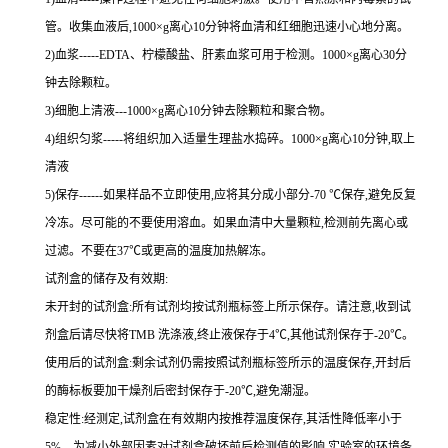
管。收集血液后,
1000×g
离心
10
分钟将血清和红细胞迅速小心地分离。
2
)血浆
-----EDTA
、柠檬酸盐、肝素血浆可用于检测。
1000×g
离心
30
分
钟去除颗粒。
3
)细胞上清液
---1000×g
离心
10
分钟去除颗粒和聚合物。
4
)组织匀浆
-----
将组织加入适量生理盐水捣碎。
1000×g
离心
10
分钟,取上
清液
5
)保存
------
如果样品不立即使用,应将其分成小部分
-70 ℃
保存,避免反复
冷冻。尽可能的不要使用溶血。如果血清中大量颗粒,检测前先离心或
过滤。不要在
37℃
或更高的温度加热解冻。
试剂盒的储存及有效期:
未开封的试剂盒:所有试剂均按试剂瓶标签上所示保存。请注意,收到试
剂盒后请尽快将
TMB
洗涤液,终止液保存于
4℃
,其他试剂保存于
-20℃
。
使用后的试剂盒:剩余试剂仍需按照试剂瓶标签所示的温度保存,开封后
的酶标板要加干燥剂后密封保存于
-20℃
,避免潮湿。
稳定性:经测定,试剂盒在有效期内按推荐温度保存,其活性降低率小于
5%
。为减小外部因素对试剂盒破坏前后检测值的影响,实验室的环境条