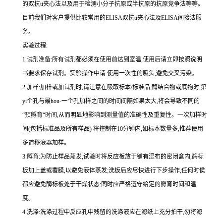
的双
抗
ti
夹心法以及用于检测小分子抗原或半抗原的抗原竞争法等等。
目前我们对客户提供比较常用的
ELISA
双
抗
ti
夹心法及
ELIS
A
间接法服
务。
实验过程
:
1.
试剂准备
:
所有试剂都必须在使用前达到室温
,
使用后请立即按照说明
书要求保存试剂。实验操作中请 使用一次性的吸头
,
避免交叉污染。
2.
加样
:
加样或加试剂时,请注意在吸取标本
/
标准品,酶结合物或底物时,
第
yi
个孔与
最
hou
-
一个孔加样之间的时间间隔如果太大,将会导致不同的
“预孵育“时间
,
从而明显地影响到测量值的准确性及重复性。
一
次加样时
间
(
包括标准品及所有样品
)
将
控制在
10
分钟内
,
如标本数量多
,
推荐使用
多道移液器加样。
3.
孵育
:
为防止样品蒸发
,
试验时将反应板放于铺有湿布的密闭盒内,酶标
板加上盖或覆膜,以避免液体蒸发
;
洗板后应尽快进行下步操作
,
任何时侯
都应避免酶标板处于干燥状态
:
同时应严格遵守给定的孵育时间和温
度。
4.
洗涤
:
洗涤过程中反应孔中残留的洗涤液应在滤纸上充分拍干,勿将滤