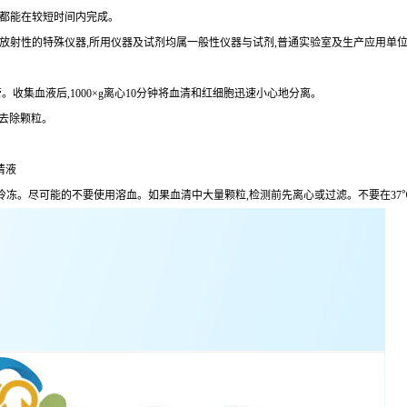
术都能在较短时间内完成。
定放射性的特殊仪器,所用仪器及试剂均属一般性仪器与试剂,普通实验室及生产应用单
。收集血液后,1000×g离心10分钟将血清和红细胞迅速小心地分离。
分钟去除颗粒。
清液
,避免反复冷冻。尽可能的不要使用溶血。如果血清中大量颗粒,检测前先离心或过滤。不要在