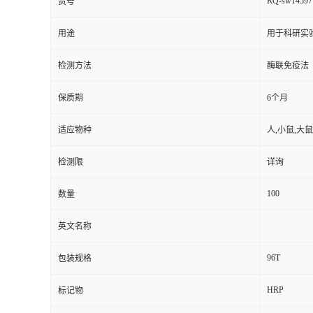
RQ-sw14597
货号
用途
用于科研实
检测方法
酶联免疫法
保质期
6个月
适应物种
人,小鼠,大鼠
检测限
详询
100
数量
英文名称
96T
包装规格
HRP
标记物