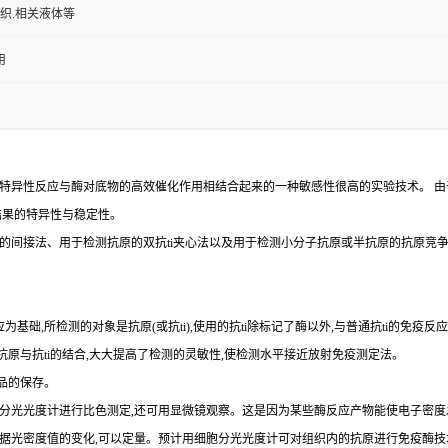
组织.相关液体等
用
特异性反应与酶对底物的高效催化作用相结合起来的一种敏感性很高的实验技术。
由
结果的特异性与稳定性。
的间接法、用于检测抗原的双
抗
ti
夹心法以及用于检测小分子抗原或半抗原的抗原竞
为基础,所检测的对象是抗原(或抗ti),使用的抗ti除标记了酶以外,与普通抗ti的免疫
示抗原与抗ti的结合,大大提高了检测的灵敏性,使检测水平接近放射免疫测定法。
品的保存。
以用分光光度计进行比色测定,还可用显微镜观察。这是因为某些酶反应产物能使电子密度
,依据光密度值的变化,可以定量。预计用细胞分光光度计可对组织内的抗原进行免疫酶