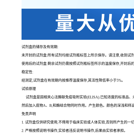
试剂盒的储存及有效期:
未开封的试剂盒:所有试剂均按试剂瓶标签上所示保存。请注意,收到试
使用后的试剂盒:剩余试剂仍需按照试剂瓶标签所示的温度保存,开封后
稳定性:
经测定,试剂盒在有效期内按推荐温度保存,其活性降低率小于
5%。
试验原理
试剂盒是固相夹心法酶联免疫吸附实验(
ELISA).已知浓度的标准
然后加入底物A、B,和酶结合物同时作用。产生颜色。颜色的深浅和样
免责声明
1.
试剂盒仅供研究使用,不得用于临床实验或人体实验,否则所产生的一切
2.
严格按照说明书操作,实验者违反说明书操作,后果由实验者承担。