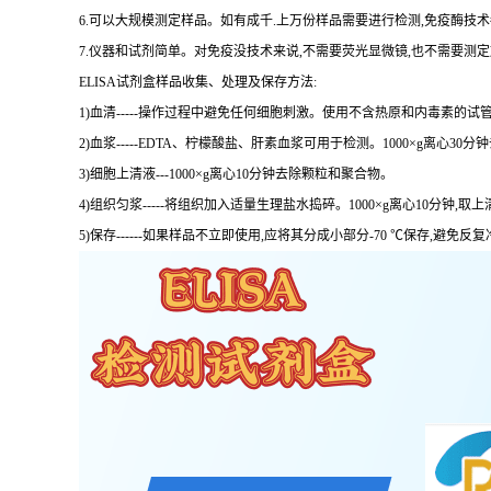
6.可以大规模测定样品。如有成千.上万份样品需要进行检测,免疫酶技
7.仪器和试剂简单。对免疫没技术来说,不需要荧光显微镜,也不需要测
ELISA试剂盒样品收集、处理及保存方法:
1)血清-----操作过程中避免任何细胞刺激。使用不含热原和内毒素的试管
2)血浆-----EDTA、柠檬酸盐、肝素血浆可用于检测。1000×g离心30
3)细胞上清液---1000×g离心10分钟去除颗粒和聚合物。
4)组织匀浆-----将组织加入适量生理盐水捣碎。1000×g离心10分钟,取上
5)保存------如果样品不立即使用,应将其分成小部分-70 ℃保存