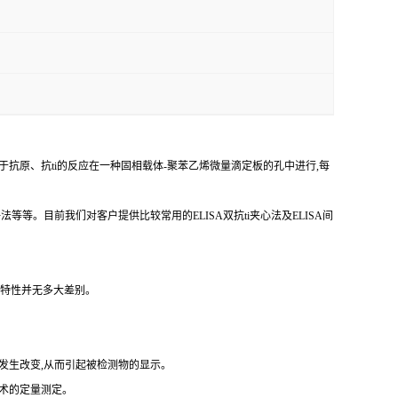
于抗原、
抗
ti
的反应在一种固相载体
-聚苯乙烯微量滴定板的孔中进行,每
争法等等。目前我们对客户提供比较常用的
ELISA双
抗
ti
夹心法及
ELISA间
反应特性并无多大差别。
发生改变,从而引起被检测物的显示。
技术的定量测定。