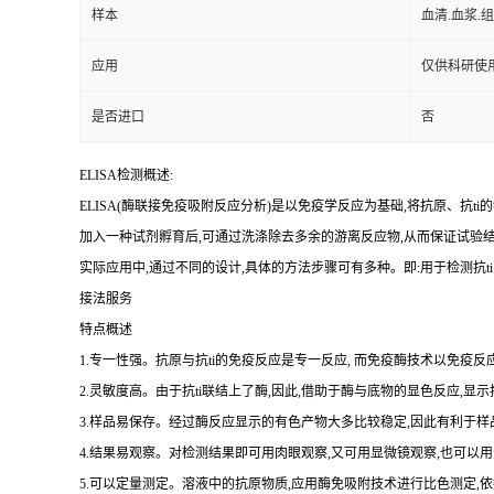
样本
血清.血浆.
应用
仅供科研使
是否进口
否
ELISA检测概述:
ELISA(酶联接免疫吸附反应分析)是以免疫学反应为基础,将抗原、
抗
ti
的
加入一种试剂孵育后,可通过洗涤除去多余的游离反应物,从而保证试验
实际应用中,通过不同的设计,具体的方法步骤可有多种。即:用于检测
抗
ti
接法服务
特点概述
1.专一性强。抗原与抗ti的免疫反应是专一反应, 而免疫酶技术以免疫反应
2.灵敏度高。由于抗ti联结上了酶,因此,借助于酶与底物的显色反应,显
3.样品易保存。经过酶反应显示的有色产物大多比较稳定,因此有利于样
4.结果易观察。对检测结果即可用肉眼观察,又可用显微镜观察,也可
5.可以定量测定。溶液中的抗原物质,应用酶免吸附技术进行比色测定