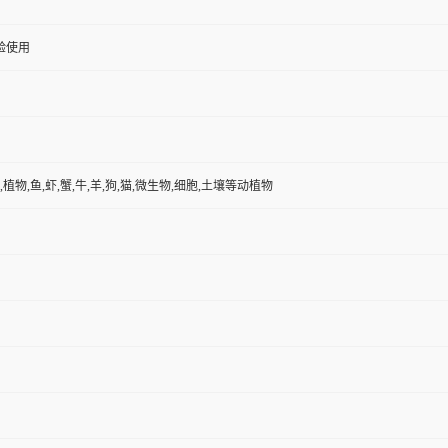
验使用
,植物,鱼,虾,蟹,牛,羊,狗,猫,微生物,细胞,土壤等动植物