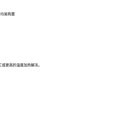
位均易购置
37℃或更高的温度加热解冻。