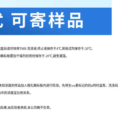
剂盒后请尽快将
TMB 洗涤液,终止液保存于4℃,其他试剂保存于-20℃。
的酶标板要加干燥剂后密封保存于
-20℃,避免潮湿。
品、未知浓度的样品加入微孔酶标板内进行检测。先将生wu素标记的
抗
ti
同时温育。洗涤后
品中的浓度呈比例关系。
后果,由实验者承担,本公司概不负责。