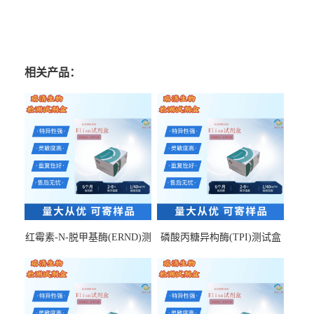
相关产品：
红霉素-N-脱甲基酶(ERND)测
磷酸丙糖异构酶(TPI)测试盒
试盒