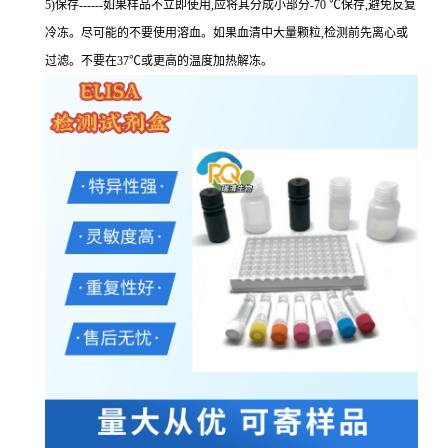
5)保存------如果样品不立即使用,应将其分成小部分-70 ℃保存,避免反复
冷冻。尽可能的不要使用溶血。如果血清中大量颗粒,检测前先离心或
过滤。不要在37℃或更高的温度加热解冻。