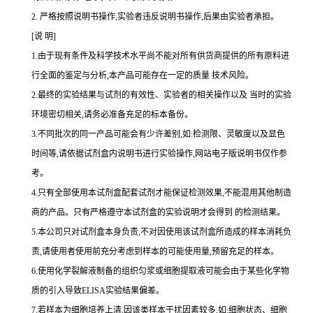
2.
严格按照说明书操作,实验者违反说明书操作,后果由实验者承担。
[说 明]
1.由于现有条件及科学技术水平尚不能对所有供货商提供的所有原料进
行全面的鉴定与分析,本产品可能存在一定的质量 技术风险。
2.最终的实验结果与试剂的有效性、实验者的相关操作以及 当时的实验
环境密切相关,请务必准备充足的标本备份。
3.不同批次的同一产品可能会有少许差别,如:检测限、灵敏度以及显色
时间等,请依据试剂盒内说明书进行实验操作,网站电子版说明书仅作参
考。
4.只有全部使用本试剂盒配套试剂才能保证检测效果,不能混用其他制造
商的产品。只有严格遵守本试剂盒的实验说明才会得到 的检测结果。
5.本公司只对试剂盒本身负责,不对因使用该试剂盒所造成的样本消耗负
责,请使用者使用前充分考虑到样本的可能使用量,预留充足的样本。
6.使用化学裂解液制备的组织匀浆或细胞提取液可能会由于某些化学物
质的引入导致ELISA实验结果偏差。
7.若样本为细胞培养上清,因该类样本干扰因素较多,如:细胞状态、细胞