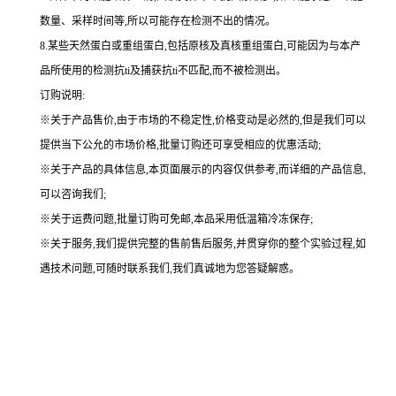
数量、采样时间等,所以可能存在检测不出的情况。
8.某些天然蛋白或重组蛋白,包括原核及真核重组蛋白,可能因为与本产
品所使用的检测抗ti及捕获抗ti不匹配,而不被检测出。
订购说明
:
※关于产品售价,由于市场的不稳定性,价格变动是必然的,但是我们可以
提供当下公允的市场价格,批量订购还可享受相应的优惠活动;
※关于产品的具体信息,本页面展示的内容仅供参考,而详细的产品信息,
可以咨询我们;
※关于运费问题,批量订购可免邮,本品采用低温箱冷冻保存;
※关于服务,我们提供完整的售前售后服务,并贯穿你的整个实验过程,如
遇技术问题,可随时联系我们,我们真诚地为您答疑解惑。