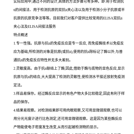
实际应用中,通过不同的设计,具体的方法步骤可有多种。即:用于检测
抗
ti
的间接法、用于检测抗原的双
抗
ti
夹心法以及用于检测小分子抗原或半
抗原的抗原竞争法等等。目前我们对客户提供比较常用的
ELISA双
抗
ti
夹心法及
ELISA间接法服务
特点概述
1.专一性强。抗原与抗ti的免疫反应是专一反应, 而免疫酶技术以免疫反
应为基础,所检测的对象是抗原(或抗ti),使用的抗ti除标记了酶以外,与普
通抗ti的免疫反应特性并无多大差别。
2.灵敏度高。由于抗ti联结上了酶,因此,借助于酶与底物的显色反应,显示
抗原与抗ti的结合,大大提高了检测的灵敏性,使检测水平接近放射免疫测
定法。
3.样品易保存。经过酶反应显示的有色产物大多比较稳定,因此有利于样
品的保存。
4.结果易观察。对检测结果即可用肉眼观察,又可用显微镜观察,也可以
用分光光度计进行比色测定,还可用显微镜观察。这是因为某些酶反应
产物能使电子密度发生改变,从而引起被检测物的显示。