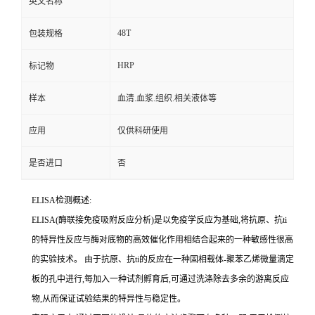
英文名称
48T
包装规格
HRP
标记物
样本
血清.血浆.组织.相关液体等
应用
仅供科研使用
是否进口
否
ELISA检测概述:
ELISA(酶联接免疫吸附反应分析)是以免疫学反应为基础,将抗原、
抗
ti
的特异性反应与酶对底物的高效催化作用相结合起来的一种敏感性很高
的实验技术。
由于抗原、
抗
ti
的反应在一种固相载体
-聚苯乙烯微量滴定
板的孔中进行,每加入一种试剂孵育后,可通过洗涤除去多余的游离反应
物,从而保证试验结果的特异性与稳定性。