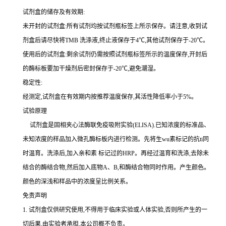
试剂盒的储存及有效期:
未开封的试剂盒:所有试剂均按试剂瓶标签上所示保存。请注意,收到试
剂盒后请尽快将
TMB 洗涤液,终止液保存于4℃,其他试剂保存于-20℃。
使用后的试剂盒:剩余试剂仍需按照试剂瓶标签所示的温度保存,开封后
的酶标板要加干燥剂后密封保存于
-20℃,避免潮湿。
稳定性:
经测定,试剂盒在有效期内按推荐温度保存,其活性降低率小于
5%。
试验原理
试剂盒是固相夹心法酶联免疫吸附实验(
ELISA).已知浓度的标准品、
未知浓度的样品加入微孔酶标板内进行检测。先将生wu素标记的
抗
ti
同
时温育。洗涤后,加入
亲和素
标记过的
HRP。再经过温育和洗涤,去除未
结合的酶结合物,然后加入底物A、B,和酶结合物同时作用。产生颜色。
颜色的深浅和样品中的浓度呈比例关系。
免责声明
1.
试剂盒仅供研究使用,不得用于临床实验或人体实验,否则所产生的一
切后果,由实验者承担,本公司概不负责。