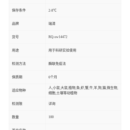
保存条件
2-8℃
品牌
瑞清
RQ-sw14472
货号
用途
用于科研实验使用
检测方法
酶联免疫法
保质期
6个月
人,小鼠,大鼠,植物,鱼,虾,蟹,牛,羊,狗,猫,微生物,
适应物种
细胞,土壤等动植物
检测限
详询
100
数量