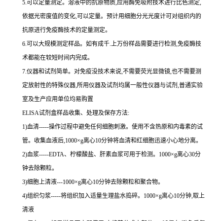
5.可以定量测定。溶液中的抗原物质,应用酶免吸附技术进行比色测定,
依据光密度值的变化,可以定量。预计用细胞分光光度计可对组织内的
抗原进行免疫酶技术的定量测定。
6.可以大规模测定样品。如有成千.上万份样品需要进行检测,免疫酶技
术都能在较短时间内完成。
7.仪器和试剂简单。对免疫没技术来说,不需要荧光显微镜,也不需要测
定放射性的特殊仪器,所用仪器及试剂均属一般性仪器与试剂,普通实验
室及生产应用单位均易购置
ELISA试剂盒样品收集、处理及保存方法:
1)血清-----操作过程中避免任何细胞刺激。使用不含热原和内毒素的试
管。收集血液后,1000×g离心10分钟将血清和红细胞迅速小心地分离。
2)血浆-----EDTA、柠檬酸盐、肝素血浆可用于检测。1000×g离心30分
钟去除颗粒。
3)细胞上清液---1000×g离心10分钟去除颗粒和聚合物。
4)组织匀浆-----将组织加入适量生理盐水捣碎。1000×g离心10分钟,取上
清液