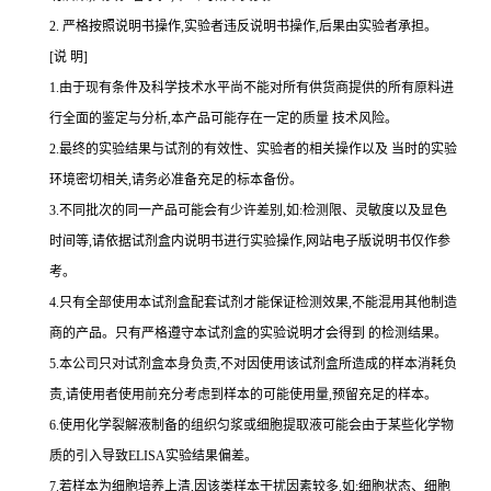
2.
严格按照说明书操作,实验者违反说明书操作,后果由实验者承担。
[说 明]
1.由于现有条件及科学技术水平尚不能对所有供货商提供的所有原料进
行全面的鉴定与分析,本产品可能存在一定的质量 技术风险。
2.最终的实验结果与试剂的有效性、实验者的相关操作以及 当时的实验
环境密切相关,请务必准备充足的标本备份。
3.不同批次的同一产品可能会有少许差别,如:检测限、灵敏度以及显色
时间等,请依据试剂盒内说明书进行实验操作,网站电子版说明书仅作参
考。
4.只有全部使用本试剂盒配套试剂才能保证检测效果,不能混用其他制造
商的产品。只有严格遵守本试剂盒的实验说明才会得到 的检测结果。
5.本公司只对试剂盒本身负责,不对因使用该试剂盒所造成的样本消耗负
责,请使用者使用前充分考虑到样本的可能使用量,预留充足的样本。
6.使用化学裂解液制备的组织匀浆或细胞提取液可能会由于某些化学物
质的引入导致ELISA实验结果偏差。
7.若样本为细胞培养上清,因该类样本干扰因素较多,如:细胞状态、细胞