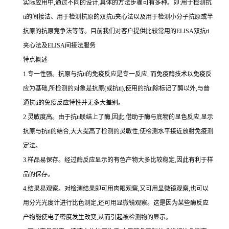
实际应用中,通过不同的设计,具体的方法步骤可有多种。即:用于检测
抗
ti
的间接法、用于检测抗原的双
抗
ti
夹心法以及用于检测小分子抗原或半
抗原的抗原竞争法等等。目前我们对客户提供比较常用的
ELISA双
抗
ti
夹心法及
ELISA间接法服务
特点概述
1.专一性强。抗原与抗ti的免疫反应是专一反应, 而免疫酶技术以免疫反
应为基础,所检测的对象是抗原(或抗ti),使用的抗ti除标记了酶以外,与普
通抗ti的免疫反应特性并无多大差别。
2.灵敏度高。由于抗ti联结上了酶,因此,借助于酶与底物的显色反应,显示
抗原与抗ti的结合,大大提高了检测的灵敏性,使检测水平接近放射免疫测
定法。
3.样品易保存。经过酶反应显示的有色产物大多比较稳定,因此有利于样
品的保存。
4.结果易观察。对检测结果即可用肉眼观察,又可用显微镜观察,也可以
用分光光度计进行比色测定,还可用显微镜观察。这是因为某些酶反应
产物能使电子密度发生改变,从而引起被检测物的显示。