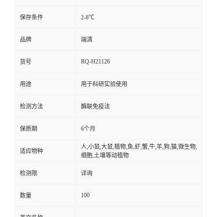
保存条件
2-8℃
品牌
瑞清
RQ-H21126
货号
用途
用于科研实验使用
检测方法
酶联免疫法
保质期
6个月
人,小鼠,大鼠,植物,鱼,虾,蟹,牛,羊,狗,猫,微生物,
适应物种
细胞,土壤等动植物
检测限
详询
100
数量