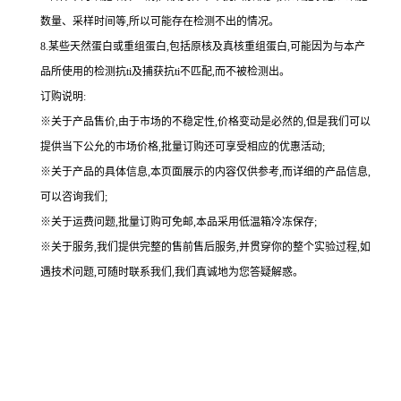
数量、采样时间等,所以可能存在检测不出的情况。
8.某些天然蛋白或重组蛋白,包括原核及真核重组蛋白,可能因为与本产
品所使用的检测抗ti及捕获抗ti不匹配,而不被检测出。
订购说明
:
※关于产品售价,由于市场的不稳定性,价格变动是必然的,但是我们可以
提供当下公允的市场价格,批量订购还可享受相应的优惠活动;
※关于产品的具体信息,本页面展示的内容仅供参考,而详细的产品信息,
可以咨询我们;
※关于运费问题,批量订购可免邮,本品采用低温箱冷冻保存;
※关于服务,我们提供完整的售前售后服务,并贯穿你的整个实验过程,如
遇技术问题,可随时联系我们,我们真诚地为您答疑解惑。