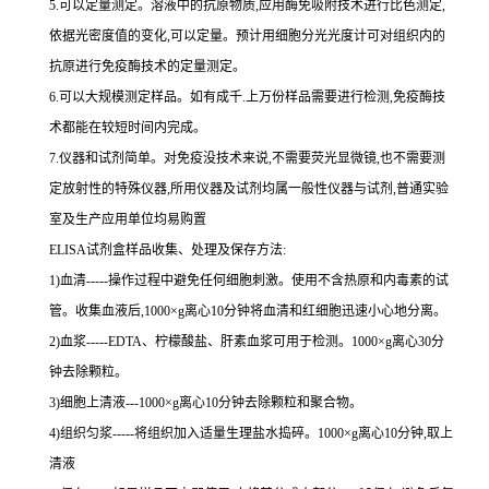
5.可以定量测定。溶液中的抗原物质,应用酶免吸附技术进行比色测定,
依据光密度值的变化,可以定量。预计用细胞分光光度计可对组织内的
抗原进行免疫酶技术的定量测定。
6.可以大规模测定样品。如有成千.上万份样品需要进行检测,免疫酶技
术都能在较短时间内完成。
7.仪器和试剂简单。对免疫没技术来说,不需要荧光显微镜,也不需要测
定放射性的特殊仪器,所用仪器及试剂均属一般性仪器与试剂,普通实验
室及生产应用单位均易购置
ELISA试剂盒样品收集、处理及保存方法:
1)血清-----操作过程中避免任何细胞刺激。使用不含热原和内毒素的试
管。收集血液后,1000×g离心10分钟将血清和红细胞迅速小心地分离。
2)血浆-----EDTA、柠檬酸盐、肝素血浆可用于检测。1000×g离心30分
钟去除颗粒。
3)细胞上清液---1000×g离心10分钟去除颗粒和聚合物。
4)组织匀浆-----将组织加入适量生理盐水捣碎。1000×g离心10分钟,取上
清液