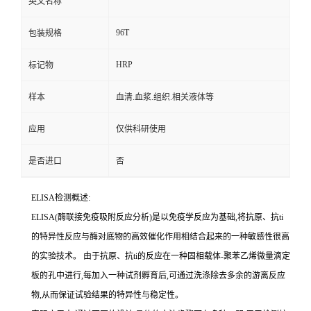
英文名称
96T
包装规格
HRP
标记物
样本
血清.血浆.组织.相关液体等
应用
仅供科研使用
是否进口
否
ELISA检测概述:
ELISA(酶联接免疫吸附反应分析)是以免疫学反应为基础,将抗原、
抗
ti
的特异性反应与酶对底物的高效催化作用相结合起来的一种敏感性很高
的实验技术。
由于抗原、
抗
ti
的反应在一种固相载体
-聚苯乙烯微量滴定
板的孔中进行,每加入一种试剂孵育后,可通过洗涤除去多余的游离反应
物,从而保证试验结果的特异性与稳定性。