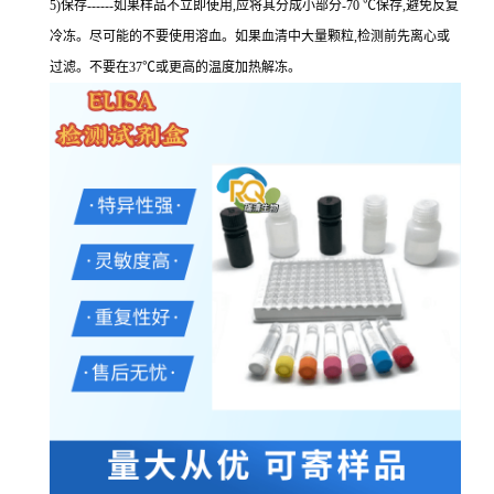
5)保存------如果样品不立即使用,应将其分成小部分-70 ℃保存,避免反复
冷冻。尽可能的不要使用溶血。如果血清中大量颗粒,检测前先离心或
过滤。不要在37℃或更高的温度加热解冻。