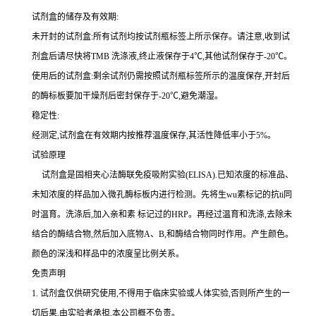
试剂盒的储存及有效期:
未开封的试剂盒:所有试剂均按试剂瓶标签上所示保存。请注意,收到试
剂盒后请尽快将
TMB 洗涤液,终止液保存于4℃,其他试剂保存于-20℃。
使用后的试剂盒:剩余试剂仍需按照试剂瓶标签所示的温度保存,开封后
的酶标板要加干燥剂后密封保存于
-20℃,避免潮湿。
稳定性:
经测定,试剂盒在有效期内按推荐温度保存,其活性降低率小于
5%。
试验原理
试剂盒是固相夹心法酶联免疫吸附实验(
ELISA).已知浓度的标准品、
未知浓度的样品加入微孔酶标板内进行检测。先将生wu素标记的
抗
ti
同
时温育。洗涤后,加入
亲和素
标记过的
HRP。再经过温育和洗涤,去除未
结合的酶结合物,然后加入底物A、B,和酶结合物同时作用。产生颜色。
颜色的深浅和样品中的浓度呈比例关系。
免责声明
1.
试剂盒仅供研究使用,不得用于临床实验或人体实验,否则所产生的一
切后果,由实验者承担,本公司概不负责。