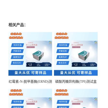
相关产品：
红霉素-N-脱甲基酶(ERND)测
磷酸丙糖异构酶(TPI)测试盒
试盒