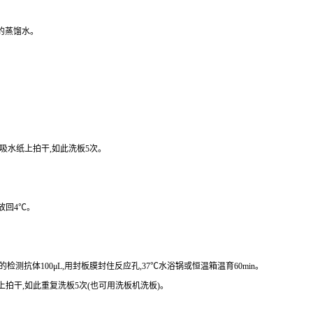
份的蒸馏水。
在吸水纸上拍干,如此洗板5次。
放回4℃。
检测抗体100μL,用封板膜封住反应孔,37℃水浴锅或恒温箱温育60min。
纸上拍干,如此重复洗板5次(也可用洗板机洗板)。