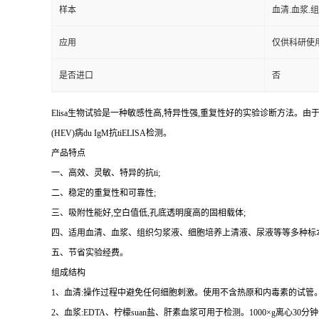
样本
血清.血浆.
应用
仅供科研使
是否进口
否
Elisa生物试验是一种敏感性高,特异性强,重复性好的实验诊断方法。
(HEV)病du IgM抗tiELISA检测。
产品特点
一、高效、灵敏、特异的抗
ti;
二、稳定的重复性和可靠性
;
三、吸附性能好,空白值低,孔底透明度高的固相载体
;
四、适用血清、血浆、组织匀浆液、细胞培养上清液、尿液等等多种标
五、节省实验经费。
组成结构
1、血清:操作过程中避免任何细胞刺激。使用不含热原和内毒素的试管。收
2、血浆:EDTA、柠檬suan盐、肝素血浆可用于检测。1000×g离心30