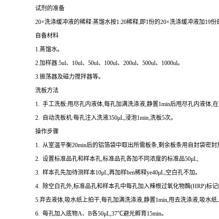
试剂的准备
20×洗涤缓冲液的稀释:蒸馏水按1:20稀释,即1份的20×洗涤缓冲液加19
自备材料
1.蒸馏水。
2.加样器:5ul、10ul、50ul、100ul、200ul、500ul、1000ul。
3.振荡器及磁力搅拌器等。
洗板方法
1. 手工洗板:甩尽孔内液体,每孔加满洗涤液,静置1min后甩尽孔内液体,
2. 自动洗板机:每孔注入洗液350μL,浸泡1min,洗板5次。
操作步骤
1. 从室温平衡20min后的铝箔袋中取出所需板条,剩余板条用自封袋密封
2. 设置标准品孔和样本孔,标准品孔各加不同浓度的标准品50μL;
3. 样本孔先加待测样本10μL,再加样ben稀释ye40μL;空白孔不加。
4. 除空白孔外,标准品孔和样本孔中每孔加入辣根过氧化物酶(HRP)标记的
5.弃去液体,吸水纸上拍干,每孔加满洗涤液,静置1min,甩去洗涤液,吸水
6. 每孔加入底物A、B各50μL,37℃避光孵育15min。