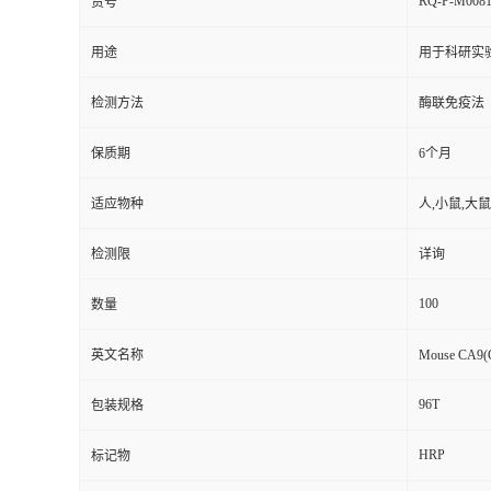
RQ-P-M008
货号
用途
用于科研实
检测方法
酶联免疫法
保质期
6个月
适应物种
人,小鼠,大鼠
检测限
详询
100
数量
英文名称
Mouse CA9(C
96T
包装规格
HRP
标记物