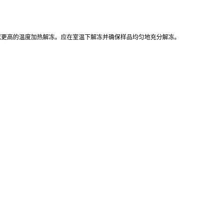
7℃或更高的温度加热解冻。应在室温下解冻并确保样品均匀地充分解冻。