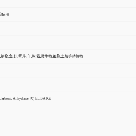
1
验使用
,植物,鱼,虾,蟹,牛,羊,狗,猫,微生物,细胞,土壤等动植物
arbonic Anhydrase Ⅸ) ELISA Kit