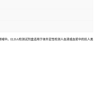
各领域中。ELISA检测试剂盒适用于体外定性检测人血清或血浆中的抗人类