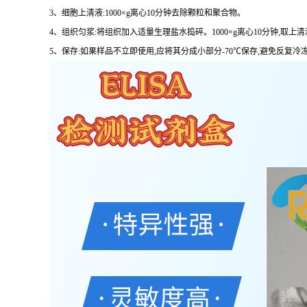
3、细胞上清液:1000×g离心10分钟去除颗粒和聚合物。
4、组织匀浆:将组织加入适量生理盐水捣碎。1000×g离心10分钟,取上
5、保存:如果样品不立即使用,应将其分成小部分-70℃保存,避免反