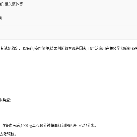
组织.相关液体等
用
由于其试剂稳定、易保存,操作简便,结果判断较客观等因素,已广泛应用在免疫学检验的
本类型
;
集血液后,1000×g离心10分钟将血红细胞迅速小心地分离。
分钟去除颗粒。