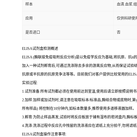
样本
血清.血浆.
应用
仅供科研使
是否进口
否
ELISA
试剂盒检测概述
ELISA (
酶联接免疫吸附反应分析
)
是以免疫学反应为基础
,
将抗原、
抗
ti
加入一种试剂孵育后,可通过洗涤除去多余的游离反应物,从而保证试验
抗原或半抗原的抗原竞争法等等。目前我们对客户提供比较常用的
ELIS
实验过程
:
1.
试剂准备
:
所有试剂都必须在使用前达到室温
,
使用后请立即按照说明书
2.
加样
:
加样或加试剂时,请注意在吸取标本
/
标准品,酶结合物或底物时,
第
所有样品
)
将
控制在
10
分钟内
,
如标本数量多
,
推荐使用多道移液器加样。
3.
孵育
:
为防止样品蒸发
,
试验时将反应板放于铺有湿布的密闭盒内,酶标板
4.
洗涤
:
洗涤过程中反应孔中残留的洗涤液应在滤纸上充分拍干,勿将滤纸
ELISA
试剂盒操作注意事项: