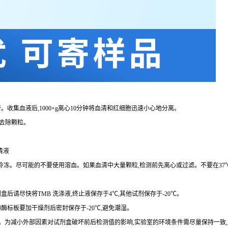
。收集血液后,
1000×g
离心
10
分钟将血清和红细胞迅速小心地分离。
去除颗粒。
清液
复冷冻。尽可能的不要使用溶血。如果血清中大量颗粒,检测前先离心或过滤。不要在
37
剂盒后请尽快将
TMB
洗涤液,终止液保存于
4℃
,其他试剂保存于
-20℃
。
的酶标板要加干燥剂后密封保存于
-20℃
,避免潮湿。
。为减小外部因素对试剂盒破坏前后检测值的影响,实验室的环境条件需尽量保持一致