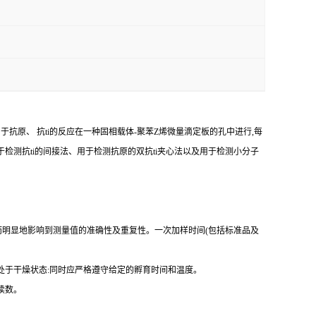
由于抗原、
抗
ti
的反应在一种固相载体
-
聚苯
Z
烯微量滴定板的孔中进行,每
于检测
抗
ti
的间接法、用于检测抗原的双
抗
ti
夹心法以及用于检测小分子
而明显地影响到测量值的准确性及重复性。
一
次加样时间
(
包括标准品及
处于干燥状态
:
同时应严格遵守给定的孵育时间和温度。
读数。