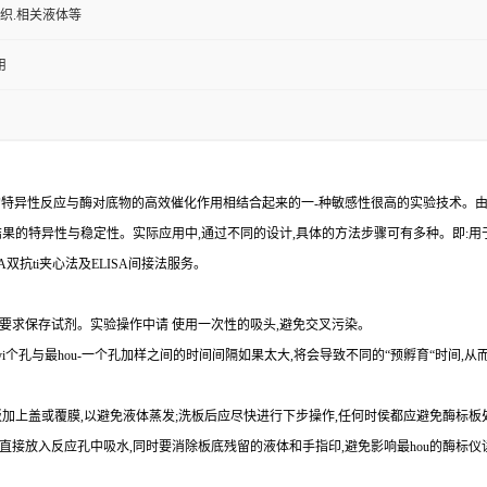
组织.相关液体等
用
的特异性反应与酶对底物的高效催化作用相结合起来的一
-
种敏感性很高的实验技术。
结果的特异性与稳定性。实际应用中,通过不同的设计,具体的方法步骤可有多种。即
:
用
A
双
抗
ti
夹心法及
ELIS
A
间接法服务。
要求保存试剂。实验操作中请 使用一次性的吸头
,
避免交叉污染。
yi
个孔与
最
hou
-
一个孔加样之间的时间间隔如果太大,将会导致不同的“预孵育“时间
,
从
加上盖或覆膜,以避免液体蒸发
;
洗板后应尽快进行下步操作
,
任何时侯都应避免酶标板
直接放入反应孔中吸水,同时要消除板底残留的液体和
手指印,避免影响最
hou
的酶标仪