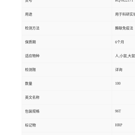
RQ-H22171
货号
用途
用于科研实
检测方法
酶联免疫法
保质期
6个月
适应物种
人,小鼠,大鼠
检测限
详询
100
数量
英文名称
96T
包装规格
HRP
标记物