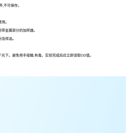
弃,不可保存。
使用。
用带金属部分的加样器。
份及样品。
于光下。避免用手接触,有毒。实验完成后应立即读取
OD
值。