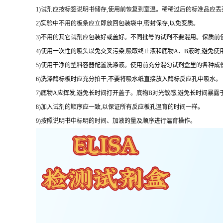
1
)试剂应按标签说明书储存,使用前恢复到室温。稀稀过后的标准品应丢
2
)实验中不用的板条应立即放回包装袋中,密封保存,以免变质。
3
)不用的其它试剂应包装好或盖好。不同批号的试剂不要混用。保质前
4
)使用一次性的吸头以免交叉污染,吸取终止液和底物
A
、
B
液时,避免使
5
)使用干净的塑料容器配置洗涤液。使用前充分混匀试剂盒里的各种成
6
)洗涤酶标板时应充分拍干,不要将吸水纸直接放入酶标反应孔中吸水。
7
)底物
A
应挥发,避免长时间打开盖子。底物
B
对光敏感,避免长时间暴露
8
)加入试剂的顺序应一致,以保证所有反应板孔温育的时间一样。
9
)按照说明书中标明的时间、加液的量及顺序进行温育操作。