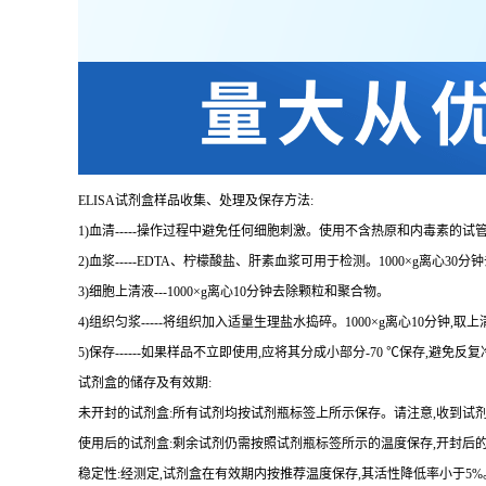
ELISA
试剂盒样品收集、处理及保存方法:
1
)血清
-----
操作过程中避免任何细胞刺激。使用不含热原和内毒素的试管
2
)血浆
-----EDTA
、柠檬酸盐、肝素血浆可用于检测。
1000×g
离心
30
分钟
3
)细胞上清液
---1000×g
离心
10
分钟去除颗粒和聚合物。
4
)组织匀浆
-----
将组织加入适量生理盐水捣碎。
1000×g
离心
10
分钟,取上
5
)保存
------
如果样品不立即使用,应将其分成小部分
-70 ℃
保存,避免反
试剂盒的储存及有效期:
未开封的试剂盒:所有试剂均按试剂瓶标签上所示保存。请注意,收到试
使用后的试剂盒:剩余试剂仍需按照试剂瓶标签所示的温度保存,开封后
稳定性:经测定,试剂盒在有效期内按推荐温度保存,其活性降低率小于
5%