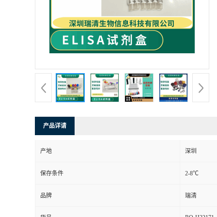
产品详请
产地
深圳
保存条件
2-8℃
品牌
瑞清