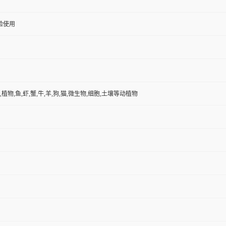
验使用
,植物,鱼,虾,蟹,牛,羊,狗,猫,微生物,细胞,土壤等动植物