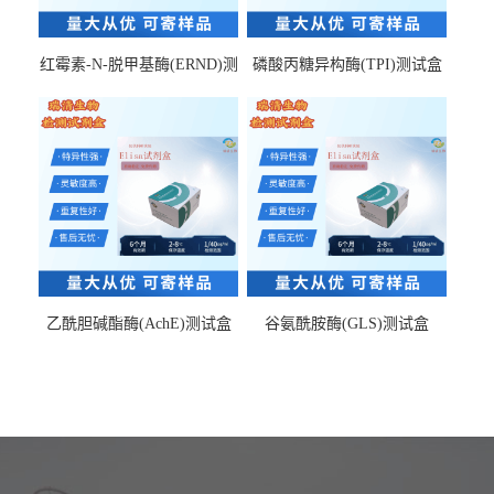
红霉素-N-脱甲基酶(ERND)测
磷酸丙糖异构酶(TPI)测试盒
试盒
乙酰胆碱酯酶(AchE)测试盒
谷氨酰胺酶(GLS)测试盒