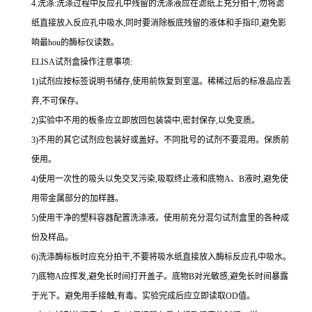
4.
洗涤
:
洗涤过程中反应孔中残留的洗涤液应在滤纸上充分拍干,勿将滤
纸直接放入反应孔中吸水,同时要消除板底残留的液体和
手指印,避免影
响最
hou
的酶标仪读数。
ELISA
试剂盒操作注意事项:
1
)试剂应按标签说明书储存,使用前恢复到室温。稀稀过后的标准品应丢
弃,不可保存。
2
)实验中不用的板条应立即放回包装袋中,密封保存,以免变质。
3
)不用的其它试剂应包装好或盖好。不同批号的试剂不要混用。保质前
使用。
4
)使用一次性的吸头以免交叉污染,吸取终止液和底物
A
、
B
液时,避免使
用带金属部分的加样器。
5
)使用干净的塑料容器配置洗涤液。使用前充分混匀试剂盒里的各种成
份及样品。
6
)洗涤酶标板时应充分拍干,不要将吸水纸直接放入酶标反应孔中吸水。
7
)底物
A
应挥发,避免长时间打开盖子。底物
B
对光敏感,避免长时间暴露
于光下。避免用手接触,有毒。实验完成后应立即读取
OD
值。