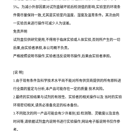
5%
。为减小外部因素对试剂盒破坏前后检测值的影响,实验室的环境条
件需尽量保持一致,尤其是实验室内温度、湿度及温育条件。其次由同
一实验员来进行操作可减少人为误差。
免责声明
试剂盒仅供研究使用,不得用于临床实验或人体实验,否则所产生的一切
后果,由实验者承担,本公司概不负责。
严格按照说明书操作,实验者违反说明书操作,后果由实验者承担。
[
说
明
]
1.
由于现有条件及科学技术水平尚不能对所有供货商提供的所有原料进
行全面的鉴定与分析,本产品可能存在一定的质量 技术风险。
2.
最终的实验结果与试剂的有效性、实验者的相关操作以及 当时的实验
环境密切相关,请务必准备充足的标本备份。
3.
不同批次的同一产品可能会有少许差别,如
:
检测限、灵敏度以及显色
时间等,请依据试剂盒内说明书进行实验操作,网站电子版说明书仅作参
考。