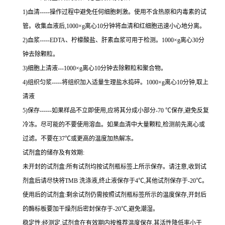
1
)血清
-----
操作过程中避免任何细胞刺激。使用不含热原和内毒素的试
管。收集血液后,
1000×g
离心
10
分钟将血清和红细胞迅速小心地分离。
2
)血浆
-----EDTA
、柠檬酸盐、肝素血浆可用于检测。
1000×g
离心
30
分
钟去除颗粒。
3
)细胞上清液
---1000×g
离心
10
分钟去除颗粒和聚合物。
4
)组织匀浆
-----
将组织加入适量生理盐水捣碎。
1000×g
离心
10
分钟,取上
清液
5
)保存
------
如果样品不立即使用,应将其分成小部分
-70 ℃
保存,避免反复
冷冻。尽可能的不要使用溶血。如果血清中大量颗粒,检测前先离心或
过滤。不要在
37℃
或更高的温度加热解冻。
试剂盒的储存及有效期:
未开封的试剂盒:所有试剂均按试剂瓶标签上所示保存。请注意,收到试
剂盒后请尽快将
TMB
洗涤液,终止液保存于
4℃
,其他试剂保存于
-20℃
。
使用后的试剂盒:剩余试剂仍需按照试剂瓶标签所示的温度保存,开封后
的酶标板要加干燥剂后密封保存于
-20℃
,避免潮湿。
稳定性:经测定,试剂盒在有效期内按推荐温度保存,其活性降低率小于