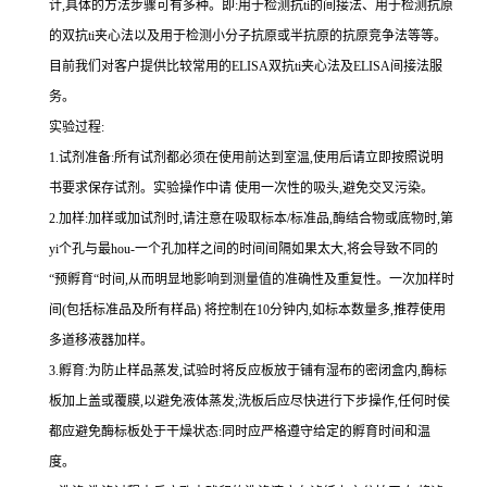
计,具体的方法步骤可有多种。即
:
用于检测
抗
ti
的间接法、用于检测抗原
的双
抗
ti
夹心法以及用于检测小分子抗原或半抗原的抗原竞争法等等。
目前我们对客户提供比较常用的
ELISA
双
抗
ti
夹心法及
ELIS
A
间接法服
务。
实验过程
:
1.
试剂准备
:
所有试剂都必须在使用前达到室温
,
使用后请立即按照说明
书要求保存试剂。实验操作中请 使用一次性的吸头
,
避免交叉污染。
2.
加样
:
加样或加试剂时,请注意在吸取标本
/
标准品,酶结合物或底物时,
第
yi
个孔与
最
hou
-
一个孔加样之间的时间间隔如果太大,将会导致不同的
“预孵育“时间
,
从而明显地影响到测量值的准确性及重复性。
一
次加样时
间
(
包括标准品及所有样品
)
将
控制在
10
分钟内
,
如标本数量多
,
推荐使用
多道移液器加样。
3.
孵育
:
为防止样品蒸发
,
试验时将反应板放于铺有湿布的密闭盒内,酶标
板加上盖或覆膜,以避免液体蒸发
;
洗板后应尽快进行下步操作
,
任何时侯
都应避免酶标板处于干燥状态
:
同时应严格遵守给定的孵育时间和温
度。