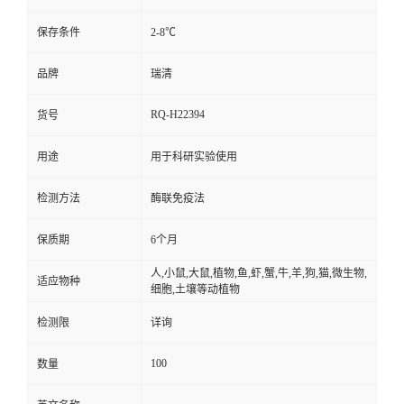
保存条件
2-8℃
品牌
瑞清
RQ-H22394
货号
用途
用于科研实验使用
检测方法
酶联免疫法
保质期
6个月
人,小鼠,大鼠,植物,鱼,虾,蟹,牛,羊,狗,猫,微生物,
适应物种
细胞,土壤等动植物
检测限
详询
100
数量