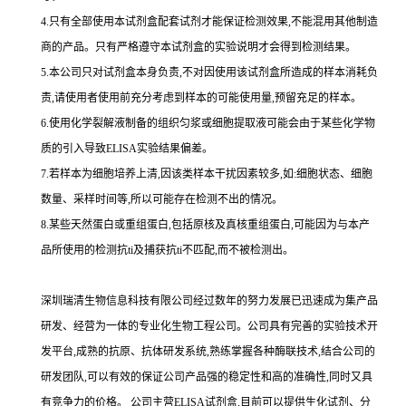
4.
只有全部使用本试剂盒配套试剂才能保证检测效果,不能混用其他制造
商的产品。只有严格遵守本试剂盒的实验说明才会得到
检测结果。
5.
本公司只对试剂盒本身负责,不对因使用该试剂盒所造成的样本消耗负
责,请使用者使用前充分考虑到样本的可能使用量,预留充足的样本。
6.
使用化学裂解液制备的组织匀浆或细胞提取液可能会由于某些化学物
质的引入导致
ELISA
实验结果偏差。
7.
若样本为细胞培养上清,因该类样本干扰因素较多,如
:
细胞状态、细胞
数量、采样时间等,所以可能存在检测不出的情况。
8.
某些天然蛋白或重组蛋白,包括原核及真核重组蛋白,可能因为与本产
品所使用的检测
抗
ti
及捕获
抗
ti
不匹配,而不被检测出。
深圳瑞清生物信息科技有限公司经过数年的努力发展已迅速成为集产品
研发、经营为一体的专业化生物工程公司。公司具有完善的实验技术开
发平台,成熟的抗原、抗体研发系统,熟练掌握各种酶联技术,结合公司的
研发团队,可以有效的保证公司产品强的稳定性和高的准确性,同时又具
有竞争力的价格。
公司主营
ELISA
试剂盒,目前可以提供生化试剂、分