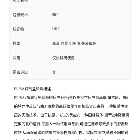
英文名称
96T
包装规格
HRP
标记物
样本
血清.血浆.组织.相关液体等
应用
仅供科研使用
是否进口
否
ELISA
试剂盒检测概述
ELISA (
酶联接免疫吸附反应分析
)
是以免疫学反应为基础
,
将抗原、
抗
ti
的特异性反应与酶对底物的高效催化作用相结合起来的一
-
种敏感性很
高的实验技术。由于抗原、
抗
ti
的反应在一种固相载体
-
聚苯
Z
烯微量滴
定板的孔中进行,每加入一种试剂孵育后,可通过洗涤除去多余的游离反
应物,从而保证试验结果的特异性与稳定性。实际应用中,通过不同的设