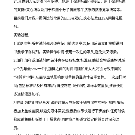
计,具体的方法步骤可有多种。即
:
用于检测
抗
ti
的间接法、用于检测抗原
的双
抗
ti
夹心法以及用于检测小分子抗原或半抗原的抗原竞争法等等。
目前我们对客户提供比较常用的
ELISA
双
抗
ti
夹心法及
ELIS
A
间接法服
务。
实验过程
:
1.
试剂准备
:
所有试剂都必须在使用前达到室温
,
使用后请立即按照说明
书要求保存试剂。实验操作中请 使用一次性的吸头
,
避免交叉污染。
2.
加样
:
加样或加试剂时,请注意在吸取标本
/
标准品,酶结合物或底物时,
第
yi
个孔与
最
hou
-
一个孔加样之间的时间间隔如果太大,将会导致不同的
“预孵育“时间
,
从而明显地影响到测量值的准确性及重复性。
一
次加样时
间
(
包括标准品及所有样品
)
将
控制在
10
分钟内
,
如标本数量多
,
推荐使用
多道移液器加样。
3.
孵育
:
为防止样品蒸发
,
试验时将反应板放于铺有湿布的密闭盒内,酶标
板加上盖或覆膜,以避免液体蒸发
;
洗板后应尽快进行下步操作
,
任何时侯
都应避免酶标板处于干燥状态
:
同时应严格遵守给定的孵育时间和温
度。