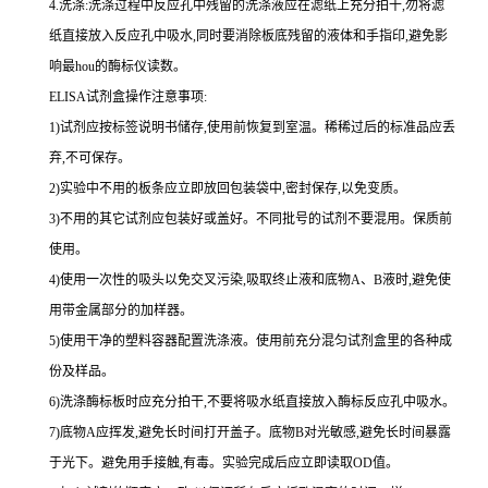
4.
洗涤
:
洗涤过程中反应孔中残留的洗涤液应在滤纸上充分拍干,勿将滤
纸直接放入反应孔中吸水,同时要消除板底残留的液体和
手指印,避免影
响最
hou
的酶标仪读数。
ELISA
试剂盒操作注意事项:
1
)试剂应按标签说明书储存,使用前恢复到室温。稀稀过后的标准品应丢
弃,不可保存。
2
)实验中不用的板条应立即放回包装袋中,密封保存,以免变质。
3
)不用的其它试剂应包装好或盖好。不同批号的试剂不要混用。保质前
使用。
4
)使用一次性的吸头以免交叉污染,吸取终止液和底物
A
、
B
液时,避免使
用带金属部分的加样器。
5
)使用干净的塑料容器配置洗涤液。使用前充分混匀试剂盒里的各种成
份及样品。
6
)洗涤酶标板时应充分拍干,不要将吸水纸直接放入酶标反应孔中吸水。
7
)底物
A
应挥发,避免长时间打开盖子。底物
B
对光敏感,避免长时间暴露
于光下。避免用手接触,有毒。实验完成后应立即读取
OD
值。