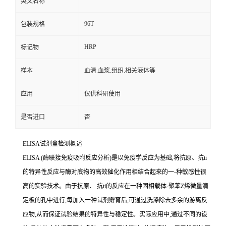
英文名称
96T
包装规格
HRP
标记物
样本
血清.血浆.组织.相关液体等
应用
仅供科研使用
是否进口
否
ELISA
试剂盒检测概述
ELISA (
酶联接免疫吸附反应分析
)
是以免疫学反应为基础
,
将抗原、
抗
ti
的特异性反应与酶对底物的高效催化作用相结合起来的一
-
种敏感性很
高的实验技术。由于抗原、
抗
ti
的反应在一种固相载体
-
聚苯
Z
烯微量滴
定板的孔中进行,每加入一种试剂孵育后,可通过洗涤除去多余的游离反
应物,从而保证试验结果的特异性与稳定性。实际应用中,通过不同的设