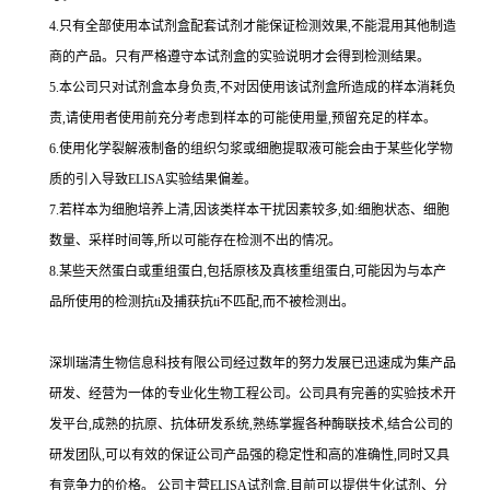
4.
只有全部使用本试剂盒配套试剂才能保证检测效果,不能混用其他制造
商的产品。只有严格遵守本试剂盒的实验说明才会得到
检测结果。
5.
本公司只对试剂盒本身负责,不对因使用该试剂盒所造成的样本消耗负
责,请使用者使用前充分考虑到样本的可能使用量,预留充足的样本。
6.
使用化学裂解液制备的组织匀浆或细胞提取液可能会由于某些化学物
质的引入导致
ELISA
实验结果偏差。
7.
若样本为细胞培养上清,因该类样本干扰因素较多,如
:
细胞状态、细胞
数量、采样时间等,所以可能存在检测不出的情况。
8.
某些天然蛋白或重组蛋白,包括原核及真核重组蛋白,可能因为与本产
品所使用的检测
抗
ti
及捕获
抗
ti
不匹配,而不被检测出。
深圳瑞清生物信息科技有限公司经过数年的努力发展已迅速成为集产品
研发、经营为一体的专业化生物工程公司。公司具有完善的实验技术开
发平台,成熟的抗原、抗体研发系统,熟练掌握各种酶联技术,结合公司的
研发团队,可以有效的保证公司产品强的稳定性和高的准确性,同时又具
有竞争力的价格。
公司主营
ELISA
试剂盒,目前可以提供生化试剂、分