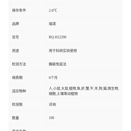
保存条件
2-8℃
品牌
瑞清
RQ-H22296
货号
用途
用于科研实验使用
检测方法
酶联免疫法
保质期
6个月
人,小鼠,大鼠,植物,鱼,虾,蟹,牛,羊,狗,猫,微生物,
适应物种
细胞,土壤等动植物
检测限
详询
100
数量