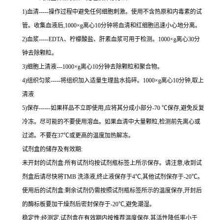
1
)血清
-----
操作过程中避免任何细胞刺激。使用不含热原和内毒素的试
管。收集血液后,
1000×g
离心
10
分钟将血清和红细胞迅速小心地分离。
2
)血浆
-----EDTA
、柠檬酸盐、肝素血浆可用于检测。
1000×g
离心
30
分
钟去除颗粒。
3
)细胞上清液
---1000×g
离心
10
分钟去除颗粒和聚合物。
4
)组织匀浆
-----
将组织加入适量生理盐水捣碎。
1000×g
离心
10
分钟,取上
清液
5
)保存
------
如果样品不立即使用,应将其分成小部分
-70 ℃
保存,避免反复
冷冻。尽可能的不要使用溶血。如果血清中大量颗粒,检测前先离心或
过滤。不要在
37℃
或更高的温度加热解冻。
试剂盒的储存及有效期:
未开封的试剂盒:所有试剂均按试剂瓶标签上所示保存。请注意,收到试
剂盒后请尽快将
TMB
洗涤液,终止液保存于
4℃
,其他试剂保存于
-20℃
。
使用后的试剂盒:剩余试剂仍需按照试剂瓶标签所示的温度保存,开封后
的酶标板要加干燥剂后密封保存于
-20℃
,避免潮湿。
稳定性:经测定,试剂盒在有效期内按推荐温度保存,其活性降低率小于