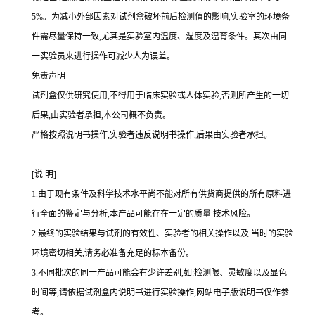
5%
。为减小外部因素对试剂盒破坏前后检测值的影响,实验室的环境条
件需尽量保持一致,尤其是实验室内温度、湿度及温育条件。其次由同
一实验员来进行操作可减少人为误差。
免责声明
试剂盒仅供研究使用,不得用于临床实验或人体实验,否则所产生的一切
后果,由实验者承担,本公司概不负责。
严格按照说明书操作,实验者违反说明书操作,后果由实验者承担。
[
说
明
]
1.
由于现有条件及科学技术水平尚不能对所有供货商提供的所有原料进
行全面的鉴定与分析,本产品可能存在一定的质量 技术风险。
2.
最终的实验结果与试剂的有效性、实验者的相关操作以及 当时的实验
环境密切相关,请务必准备充足的标本备份。
3.
不同批次的同一产品可能会有少许差别,如
:
检测限、灵敏度以及显色
时间等,请依据试剂盒内说明书进行实验操作,网站电子版说明书仅作参
考。