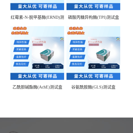
红霉素-N-脱甲基酶(ERND)测
磷酸丙糖异构酶(TPI)测试盒
试盒
乙酰胆碱酯酶(AchE)测试盒
谷氨酰胺酶(GLS)测试盒