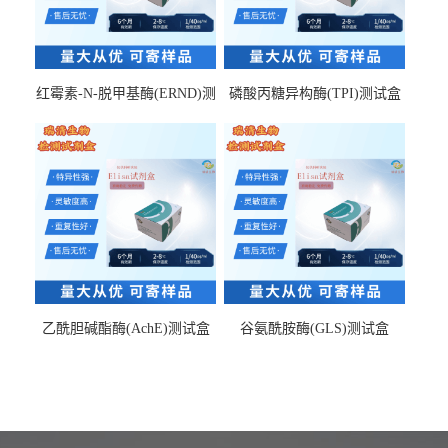
红霉素-N-脱甲基酶(ERND)测
磷酸丙糖异构酶(TPI)测试盒
试盒
乙酰胆碱酯酶(AchE)测试盒
谷氨酰胺酶(GLS)测试盒