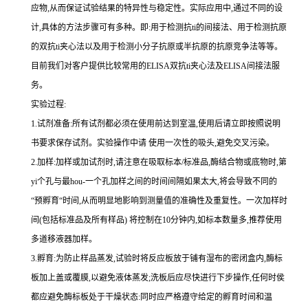
应物,从而保证试验结果的特异性与稳定性。实际应用中,通过不同的设
计,具体的方法步骤可有多种。即
:
用于检测
抗
ti
的间接法、用于检测抗原
的双
抗
ti
夹心法以及用于检测小分子抗原或半抗原的抗原竞争法等等。
目前我们对客户提供比较常用的
ELISA
双
抗
ti
夹心法及
ELIS
A
间接法服
务。
实验过程
:
1.
试剂准备
:
所有试剂都必须在使用前达到室温
,
使用后请立即按照说明
书要求保存试剂。实验操作中请 使用一次性的吸头
,
避免交叉污染。
2.
加样
:
加样或加试剂时,请注意在吸取标本
/
标准品,酶结合物或底物时,
第
yi
个孔与
最
hou
-
一个孔加样之间的时间间隔如果太大,将会导致不同的
“预孵育“时间
,
从而明显地影响到测量值的准确性及重复性。
一
次加样时
间
(
包括标准品及所有样品
)
将
控制在
10
分钟内
,
如标本数量多
,
推荐使用
多道移液器加样。
3.
孵育
:
为防止样品蒸发
,
试验时将反应板放于铺有湿布的密闭盒内,酶标
板加上盖或覆膜,以避免液体蒸发
;
洗板后应尽快进行下步操作
,
任何时侯
都应避免酶标板处于干燥状态
:
同时应严格遵守给定的孵育时间和温