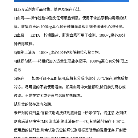
ELISA
试剂盒样品收集、处理及保存方法:
1
)血清
-----
操作过程中避免任何细胞刺激。使用不含热原和内毒素的试
管。收集血液后,
1000×g
离心
10
分钟将血清和红细胞迅速小心地分离。
2
)血浆
-----EDTA
、柠檬酸盐、肝素血浆可用于检测。
1000×g
离心
30
分
钟去除颗粒。
3
)细胞上清液
---1000×g
离心
10
分钟去除颗粒和聚合物。
4
)组织匀浆
-----
将组织加入适量生理盐水捣碎。
1000×g
离心
10
分钟,取上
清液
5
)保存
------
如果样品不立即使用,应将其分成小部分
-70 ℃
保存,避免反复
冷冻。尽可能的不要使用溶血。如果血清中大量颗粒,检测前先离心或
过滤。不要在
37℃
或更高的温度加热解冻。
试剂盒的储存及有效期:
未开封的试剂盒:所有试剂均按试剂瓶标签上所示保存。请注意,收到试
剂盒后请尽快将
TMB
洗涤液,终止液保存于
4℃
,其他试剂保存于
-20℃
。
使用后的试剂盒:剩余试剂仍需按照试剂瓶标签所示的温度保存,开封后