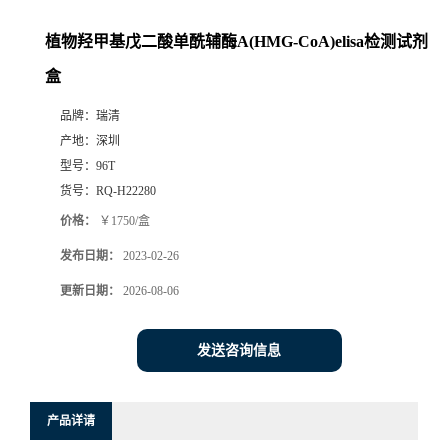
植物羟甲基戊二酸单酰辅酶A(HMG-CoA)elisa检测试剂
盒
品牌：
瑞清
产地：
深圳
型号：
96T
货号：
RQ-H22280
价格：
￥1750/盒
发布日期：
2023-02-26
更新日期：
2026-08-06
发送咨询信息
产品详请