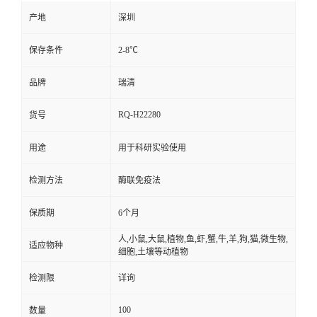
产地
深圳
保存条件
2-8℃
品牌
瑞清
RQ-H22280
货号
用途
用于科研实验使用
检测方法
酶联免疫法
保质期
6个月
人,小鼠,大鼠,植物,鱼,虾,蟹,牛,羊,狗,猫,微生物,
适应物种
细胞,土壤等动植物
检测限
详询
100
数量