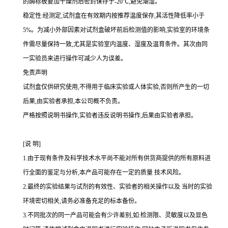
的酶标板要加干燥剂后密封保存于
-20℃
,避免潮湿。
稳定性:经测定,试剂盒在有效期内按推荐温度保存,其活性降低率小于
5%
。为减小外部因素对试剂盒破坏前后检测值的影响,实验室的环境条
件需尽量保持一致,尤其是实验室内温度、湿度及温育条件。其次由同
一实验员来进行操作可减少人为误差。
免责声明
试剂盒仅供研究使用,不得用于临床实验或人体实验,否则所产生的一切
后果,由实验者承担,本公司概不负责。
严格按照说明书操作,实验者违反说明书操作,后果由实验者承担。
[
说
明
]
1.
由于现有条件及科学技术水平尚不能对所有供货商提供的所有原料进
行全面的鉴定与分析,本产品可能存在一定的质量 技术风险。
2.
最终的实验结果与试剂的有效性、实验者的相关操作以及 当时的实验
环境密切相关,请务必准备充足的标本备份。
3.
不同批次的同一产品可能会有少许差别,如
:
检测限、灵敏度以及显色