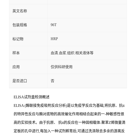
英文名称
96T
包装规格
HRP
标记物
样本
血清.血浆.组织.相关液体等
应用
仅供科研使用
是否进口
否
ELISA
试剂盒检测概述
ELISA (
酶联接免疫吸附反应分析
)
是以免疫学反应为基础
,
将抗原、
抗
ti
的特异性反应与酶对底物的高效催化作用相结合起来的一
-
种敏感性很
高的实验技术。由于抗原、
抗
ti
的反应在一种固相载体
-
聚苯
Z
烯微量滴
定板的孔中进行,每加入一种试剂孵育后,可通过洗涤除去多余的游离反