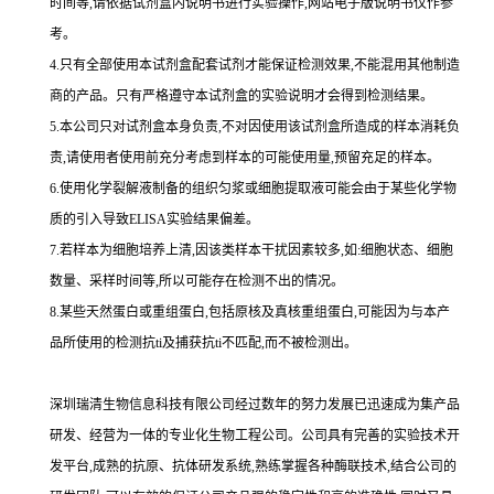
时间等,请依据试剂盒内说明书进行实验操作,网站电子版说明书仅作参
考。
4.
只有全部使用本试剂盒配套试剂才能保证检测效果,不能混用其他制造
商的产品。只有严格遵守本试剂盒的实验说明才会得到
检测结果。
5.
本公司只对试剂盒本身负责,不对因使用该试剂盒所造成的样本消耗负
责,请使用者使用前充分考虑到样本的可能使用量,预留充足的样本。
6.
使用化学裂解液制备的组织匀浆或细胞提取液可能会由于某些化学物
质的引入导致
ELISA
实验结果偏差。
7.
若样本为细胞培养上清,因该类样本干扰因素较多,如
:
细胞状态、细胞
数量、采样时间等,所以可能存在检测不出的情况。
8.
某些天然蛋白或重组蛋白,包括原核及真核重组蛋白,可能因为与本产
品所使用的检测
抗
ti
及捕获
抗
ti
不匹配,而不被检测出。
深圳瑞清生物信息科技有限公司经过数年的努力发展已迅速成为集产品
研发、经营为一体的专业化生物工程公司。公司具有完善的实验技术开
发平台,成熟的抗原、抗体研发系统,熟练掌握各种酶联技术,结合公司的