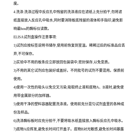
度。
4.
洗涤
:
洗涤过程中反应孔中残留的洗涤液应在滤纸上充分拍干,勿将滤
纸直接放入反应孔中吸水,同时要消除板底残留的液体和
手指印,避免影
响最
hou
的酶标仪读数。
ELISA
试剂盒操作注意事项:
1
)试剂应按标签说明书储存,使用前恢复到室温。稀稀过后的标准品应丢
弃,不可保存。
2
)实验中不用的板条应立即放回包装袋中,密封保存,以免变质。
3
)不用的其它试剂应包装好或盖好。不同批号的试剂不要混用。保质前
使用。
4
)使用一次性的吸头以免交叉污染,吸取终止液和底物
A
、
B
液时,避免使
用带金属部分的加样器。
5
)使用干净的塑料容器配置洗涤液。使用前充分混匀试剂盒里的各种成
份及样品。
6
)洗涤酶标板时应充分拍干,不要将吸水纸直接放入酶标反应孔中吸水。
7
)底物
A
应挥发,避免长时间打开盖子。底物
B
对光敏感,避免长时间暴露