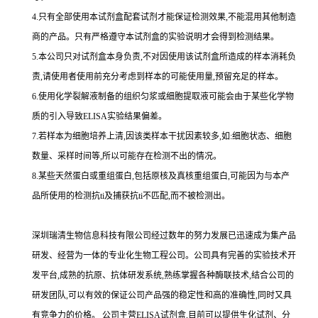
4.
只有全部使用本试剂盒配套试剂才能保证检测效果,不能混用其他制造
商的产品。只有严格遵守本试剂盒的实验说明才会得到
检测结果。
5.
本公司只对试剂盒本身负责,不对因使用该试剂盒所造成的样本消耗负
责,请使用者使用前充分考虑到样本的可能使用量,预留充足的样本。
6.
使用化学裂解液制备的组织匀浆或细胞提取液可能会由于某些化学物
质的引入导致
ELISA
实验结果偏差。
7.
若样本为细胞培养上清,因该类样本干扰因素较多,如
:
细胞状态、细胞
数量、采样时间等,所以可能存在检测不出的情况。
8.
某些天然蛋白或重组蛋白,包括原核及真核重组蛋白,可能因为与本产
品所使用的检测
抗
ti
及捕获
抗
ti
不匹配,而不被检测出。
深圳瑞清生物信息科技有限公司经过数年的努力发展已迅速成为集产品
研发、经营为一体的专业化生物工程公司。公司具有完善的实验技术开
发平台,成熟的抗原、抗体研发系统,熟练掌握各种酶联技术,结合公司的
研发团队,可以有效的保证公司产品强的稳定性和高的准确性,同时又具
有竞争力的价格。
公司主营
ELISA
试剂盒,目前可以提供生化试剂、分