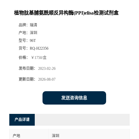
植物肽基脯氨酰顺反异构酶(PPI)elisa检测试剂盒
品牌：
瑞清
产地：
深圳
型号：
96T
货号：
RQ-H22356
价格：
￥1750/盒
发布日期：
2023-02-26
更新日期：
2026-08-07
发送咨询信息
产品详请
产地
深圳