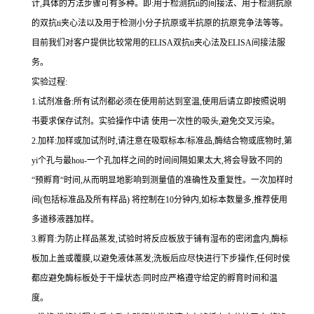
计,具体的方法步骤可有多种。即
:
用于检测
抗
ti
的间接法、用于检测抗原
的双
抗
ti
夹心法以及用于检测小分子抗原或半抗原的抗原竞争法等等。
目前我们对客户提供比较常用的
ELISA
双
抗
ti
夹心法及
ELIS
A
间接法服
务。
实验过程
:
1.
试剂准备
:
所有试剂都必须在使用前达到室温
,
使用后请立即按照说明
书要求保存试剂。实验操作中请 使用一次性的吸头
,
避免交叉污染。
2.
加样
:
加样或加试剂时,请注意在吸取标本
/
标准品,酶结合物或底物时,
第
yi
个孔与
最
hou
-
一个孔加样之间的时间间隔如果太大,将会导致不同的
“预孵育“时间
,
从而明显地影响到测量值的准确性及重复性。
一
次加样时
间
(
包括标准品及所有样品
)
将
控制在
10
分钟内
,
如标本数量多
,
推荐使用
多道移液器加样。
3.
孵育
:
为防止样品蒸发
,
试验时将反应板放于铺有湿布的密闭盒内,酶标
板加上盖或覆膜,以避免液体蒸发
;
洗板后应尽快进行下步操作
,
任何时侯
都应避免酶标板处于干燥状态
:
同时应严格遵守给定的孵育时间和温
度。