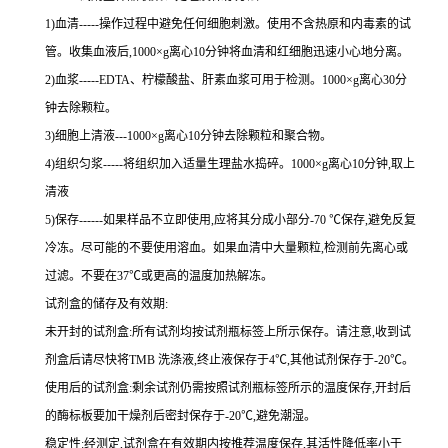
1
)血清
-----
操作过程中避免任何细胞刺激。使用不含热原和内毒素的试
管。收集血液后,
1000×g
离心
10
分钟将血清和红细胞迅速小心地分离。
2
)血浆
-----EDTA
、柠檬酸盐、肝素血浆可用于检测。
1000×g
离心
30
分
钟去除颗粒。
3
)细胞上清液
---1000×g
离心
10
分钟去除颗粒和聚合物。
4
)组织匀浆
-----
将组织加入适量生理盐水捣碎。
1000×g
离心
10
分钟,取上
清液
5
)保存
------
如果样品不立即使用,应将其分成小部分
-70 ℃
保存,避免反复
冷冻。尽可能的不要使用溶血。如果血清中大量颗粒,检测前先离心或
过滤。不要在
37℃
或更高的温度加热解冻。
试剂盒的储存及有效期:
未开封的试剂盒:所有试剂均按试剂瓶标签上所示保存。请注意,收到试
剂盒后请尽快将
TMB
洗涤液,终止液保存于
4℃
,其他试剂保存于
-20℃
。
使用后的试剂盒:剩余试剂仍需按照试剂瓶标签所示的温度保存,开封后
的酶标板要加干燥剂后密封保存于
-20℃
,避免潮湿。
稳定性:经测定,试剂盒在有效期内按推荐温度保存,其活性降低率小于