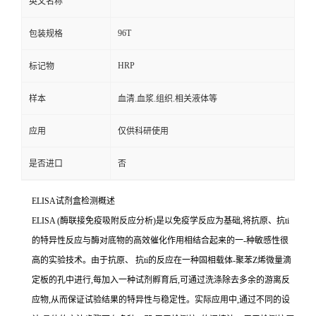
英文名称
96T
包装规格
HRP
标记物
样本
血清.血浆.组织.相关液体等
应用
仅供科研使用
是否进口
否
ELISA
试剂盒检测概述
ELISA (
酶联接免疫吸附反应分析
)
是以免疫学反应为基础
,
将抗原、
抗
ti
的特异性反应与酶对底物的高效催化作用相结合起来的一
-
种敏感性很
高的实验技术。由于抗原、
抗
ti
的反应在一种固相载体
-
聚苯
Z
烯微量滴
定板的孔中进行,每加入一种试剂孵育后,可通过洗涤除去多余的游离反
应物,从而保证试验结果的特异性与稳定性。实际应用中,通过不同的设