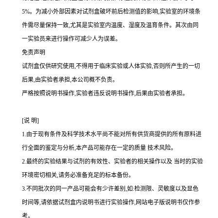
5%
。为减小外部因素对试剂盒破坏前后检测值的影响,实验室的环境条
件需尽量保持一致,尤其是实验室内温度、湿度及温育条件。其次由同
一实验员来进行操作可减少人为误差。
免责声明
试剂盒仅供研究使用,不得用于临床实验或人体实验,否则所产生的一切
后果,由实验者承担,本公司概不负责。
严格按照说明书操作,实验者违反说明书操作,后果由实验者承担。
[
说
明
]
1.
由于现有条件及科学技术水平尚不能对所有供货商提供的所有原料进
行全面的鉴定与分析,本产品可能存在一定的质量 技术风险。
2.
最终的实验结果与试剂的有效性、实验者的相关操作以及 当时的实验
环境密切相关,请务必准备充足的标本备份。
3.
不同批次的同一产品可能会有少许差别,如
:
检测限、灵敏度以及显色
时间等,请依据试剂盒内说明书进行实验操作,网站电子版说明书仅作参
考。