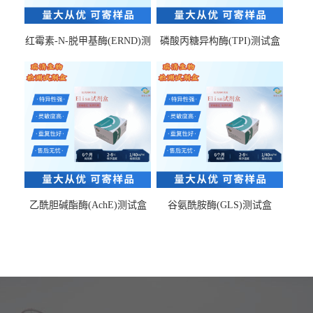
红霉素-N-脱甲基酶(ERND)测
磷酸丙糖异构酶(TPI)测试盒
试盒
乙酰胆碱酯酶(AchE)测试盒
谷氨酰胺酶(GLS)测试盒