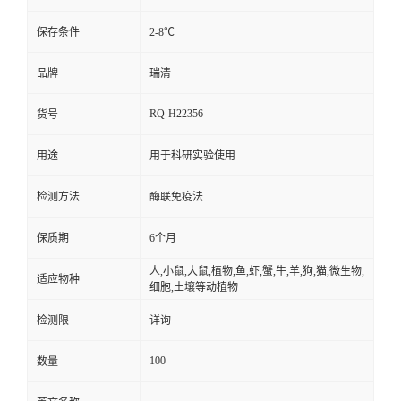
保存条件
2-8℃
品牌
瑞清
RQ-H22356
货号
用途
用于科研实验使用
检测方法
酶联免疫法
保质期
6个月
人,小鼠,大鼠,植物,鱼,虾,蟹,牛,羊,狗,猫,微生物,
适应物种
细胞,土壤等动植物
检测限
详询
100
数量