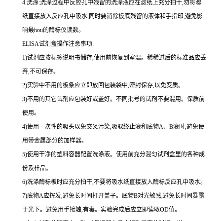
4.
洗涤
:
洗涤过程中反应孔中残留的洗涤液应在滤纸上充分拍干,勿将滤
纸直接放入反应孔中吸水,同时要消除板底残留的液体和
手指印,避免影
响最
hou
的酶标仪读数。
ELISA
试剂盒操作注意事项:
1
)试剂应按标签说明书储存,使用前恢复到室温。稀稀过后的标准品应丢
弃,不可保存。
2
)实验中不用的板条应立即放回包装袋中,密封保存,以免变质。
3
)不用的其它试剂应包装好或盖好。不同批号的试剂不要混用。保质前
使用。
4
)使用一次性的吸头以免交叉污染,吸取终止液和底物
A
、
B
液时,避免使
用带金属部分的加样器。
5
)使用干净的塑料容器配置洗涤液。使用前充分混匀试剂盒里的各种成
份及样品。
6
)洗涤酶标板时应充分拍干,不要将吸水纸直接放入酶标反应孔中吸水。
7
)底物
A
应挥发,避免长时间打开盖子。底物
B
对光敏感,避免长时间暴露
于光下。避免用手接触,有毒。实验完成后应立即读取
OD
值。