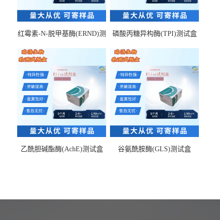
红霉素-N-脱甲基酶(ERND)测
磷酸丙糖异构酶(TPI)测试盒
试盒
乙酰胆碱酯酶(AchE)测试盒
谷氨酰胺酶(GLS)测试盒