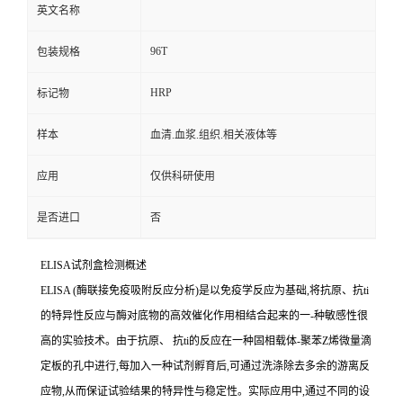
英文名称
96T
包装规格
HRP
标记物
样本
血清.血浆.组织.相关液体等
应用
仅供科研使用
是否进口
否
ELISA
试剂盒检测概述
ELISA (
酶联接免疫吸附反应分析
)
是以免疫学反应为基础
,
将抗原、
抗
ti
的特异性反应与酶对底物的高效催化作用相结合起来的一
-
种敏感性很
高的实验技术。由于抗原、
抗
ti
的反应在一种固相载体
-
聚苯
Z
烯微量滴
定板的孔中进行,每加入一种试剂孵育后,可通过洗涤除去多余的游离反
应物,从而保证试验结果的特异性与稳定性。实际应用中,通过不同的设