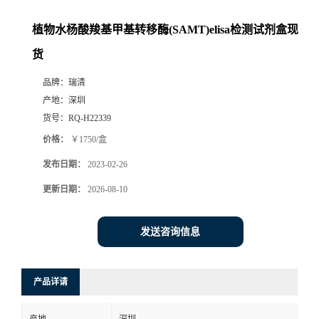
植物水杨酸羧基甲基转移酶(SAMT)elisa检测试剂盒现
货
品牌：
瑞清
产地：
深圳
货号：
RQ-H22339
价格：
￥1750/盒
发布日期：
2023-02-26
更新日期：
2026-08-10
发送咨询信息
产品详请