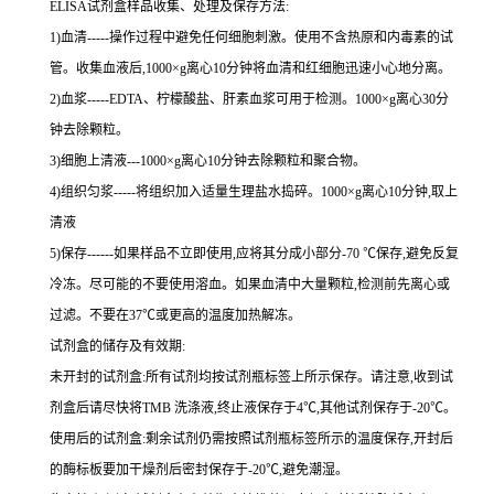
ELISA
试剂盒样品收集、处理及保存方法:
1
)血清
-----
操作过程中避免任何细胞刺激。使用不含热原和内毒素的试
管。收集血液后,
1000×g
离心
10
分钟将血清和红细胞迅速小心地分离。
2
)血浆
-----EDTA
、柠檬酸盐、肝素血浆可用于检测。
1000×g
离心
30
分
钟去除颗粒。
3
)细胞上清液
---1000×g
离心
10
分钟去除颗粒和聚合物。
4
)组织匀浆
-----
将组织加入适量生理盐水捣碎。
1000×g
离心
10
分钟,取上
清液
5
)保存
------
如果样品不立即使用,应将其分成小部分
-70 ℃
保存,避免反复
冷冻。尽可能的不要使用溶血。如果血清中大量颗粒,检测前先离心或
过滤。不要在
37℃
或更高的温度加热解冻。
试剂盒的储存及有效期:
未开封的试剂盒:所有试剂均按试剂瓶标签上所示保存。请注意,收到试
剂盒后请尽快将
TMB
洗涤液,终止液保存于
4℃
,其他试剂保存于
-20℃
。
使用后的试剂盒:剩余试剂仍需按照试剂瓶标签所示的温度保存,开封后
的酶标板要加干燥剂后密封保存于
-20℃
,避免潮湿。