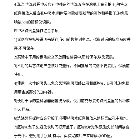
4.
洗涤
:
洗涤过程中反应孔中残留的洗涤液应在滤纸上充分拍干,勿将滤
纸直接放入反应孔中吸水,同时要消除板底残留的液体和
手指印,避免影
响最
hou
的酶标仪读数。
ELISA
试剂盒操作注意事项:
1
)试剂应按标签说明书储存,使用前恢复到室温。稀稀过后的标准品应丢
弃,不可保存。
2
)实验中不用的板条应立即放回包装袋中,密封保存,以免变质。
3
)不用的其它试剂应包装好或盖好。不同批号的试剂不要混用。保质前
使用。
4
)使用一次性的吸头以免交叉污染,吸取终止液和底物
A
、
B
液时,避免使
用带金属部分的加样器。
5
)使用干净的塑料容器配置洗涤液。使用前充分混匀试剂盒里的各种成
份及样品。
6
)洗涤酶标板时应充分拍干,不要将吸水纸直接放入酶标反应孔中吸水。
7
)底物
A
应挥发,避免长时间打开盖子。底物
B
对光敏感,避免长时间暴露
于光下。避免用手接触,有毒。实验完成后应立即读取
OD
值。