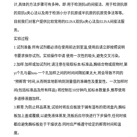
计,具体的方法步骤可有多种。即
:
用于检测
抗
ti
的间接法、用于检测抗原
的双
抗
ti
夹心法以及用于检测小分子抗原或半抗原的抗原竞争法等等。
目前我们对客户提供比较常用的
ELISA
双
抗
ti
夹心法及
ELIS
A
间接法服
务。
实验过程
:
1.
试剂准备
:
所有试剂都必须在使用前达到室温
,
使用后请立即按照说明
书要求保存试剂。实验操作中请 使用一次性的吸头
,
避免交叉污染。
2.
加样
:
加样或加试剂时,请注意在吸取标本
/
标准品,酶结合物或底物时,
第
yi
个孔与
最
hou
-
一个孔加样之间的时间间隔如果太大,将会导致不同的
“预孵育“时间
,
从而明显地影响到测量值的准确性及重复性。
一
次加样时
间
(
包括标准品及所有样品
)
将
控制在
10
分钟内
,
如标本数量多
,
推荐使用
多道移液器加样。
3.
孵育
:
为防止样品蒸发
,
试验时将反应板放于铺有湿布的密闭盒内,酶标
板加上盖或覆膜,以避免液体蒸发
;
洗板后应尽快进行下步操作
,
任何时侯
都应避免酶标板处于干燥状态
:
同时应严格遵守给定的孵育时间和温
度。