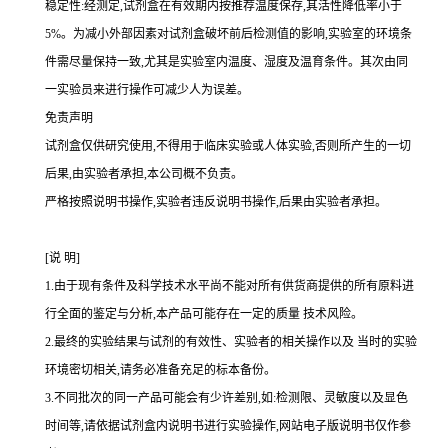
稳定性:经测定,试剂盒在有效期内按推荐温度保存,其活性降低率小于
5%
。为减小外部因素对试剂盒破坏前后检测值的影响,实验室的环境条
件需尽量保持一致,尤其是实验室内温度、湿度及温育条件。其次由同
一实验员来进行操作可减少人为误差。
免责声明
试剂盒仅供研究使用,不得用于临床实验或人体实验,否则所产生的一切
后果,由实验者承担,本公司概不负责。
严格按照说明书操作,实验者违反说明书操作,后果由实验者承担。
[
说
明
]
1.
由于现有条件及科学技术水平尚不能对所有供货商提供的所有原料进
行全面的鉴定与分析,本产品可能存在一定的质量 技术风险。
2.
最终的实验结果与试剂的有效性、实验者的相关操作以及 当时的实验
环境密切相关,请务必准备充足的标本备份。
3.
不同批次的同一产品可能会有少许差别,如
:
检测限、灵敏度以及显色
时间等,请依据试剂盒内说明书进行实验操作,网站电子版说明书仅作参