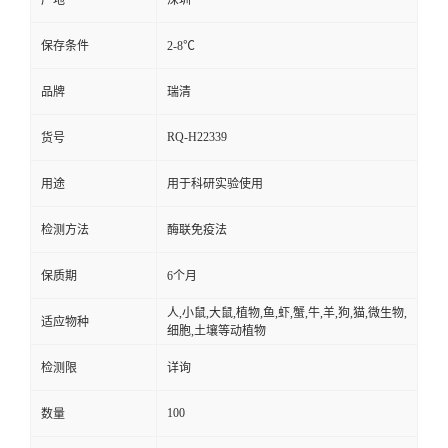
产地
深圳
保存条件
2-8℃
品牌
瑞清
RQ-H22339
货号
用途
用于科研实验使用
检测方法
酶联免疫法
保质期
6个月
人,小鼠,大鼠,植物,鱼,虾,蟹,牛,羊,狗,猫,微生物,
适应物种
细胞,土壤等动植物
检测限
详询
100
数量