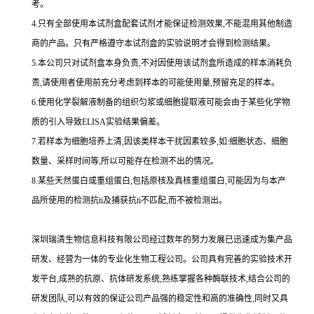
考。
4.
只有全部使用本试剂盒配套试剂才能保证检测效果,不能混用其他制造
商的产品。只有严格遵守本试剂盒的实验说明才会得到
检测结果。
5.
本公司只对试剂盒本身负责,不对因使用该试剂盒所造成的样本消耗负
责,请使用者使用前充分考虑到样本的可能使用量,预留充足的样本。
6.
使用化学裂解液制备的组织匀浆或细胞提取液可能会由于某些化学物
质的引入导致
ELISA
实验结果偏差。
7.
若样本为细胞培养上清,因该类样本干扰因素较多,如
:
细胞状态、细胞
数量、采样时间等,所以可能存在检测不出的情况。
8.
某些天然蛋白或重组蛋白,包括原核及真核重组蛋白,可能因为与本产
品所使用的检测
抗
ti
及捕获
抗
ti
不匹配,而不被检测出。
深圳瑞清生物信息科技有限公司经过数年的努力发展已迅速成为集产品
研发、经营为一体的专业化生物工程公司。公司具有完善的实验技术开
发平台,成熟的抗原、抗体研发系统,熟练掌握各种酶联技术,结合公司的
研发团队,可以有效的保证公司产品强的稳定性和高的准确性,同时又具