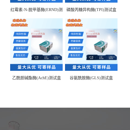
红霉素-N-脱甲基酶(ERND)测
磷酸丙糖异构酶(TPI)测试盒
试盒
乙酰胆碱酯酶(AchE)测试盒
谷氨酰胺酶(GLS)测试盒