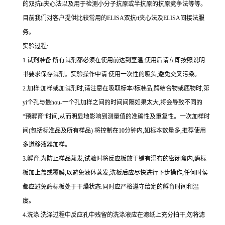
的双
抗
ti
夹心法以及用于检测小分子抗原或半抗原的抗原竞争法等等。
目前我们对客户提供比较常用的
ELISA
双
抗
ti
夹心法及
ELIS
A
间接法服
务。
实验过程
:
1.
试剂准备
:
所有试剂都必须在使用前达到室温
,
使用后请立即按照说明
书要求保存试剂。实验操作中请 使用一次性的吸头
,
避免交叉污染。
2.
加样
:
加样或加试剂时,请注意在吸取标本
/
标准品,酶结合物或底物时,
第
yi
个孔与
最
hou
-
一个孔加样之间的时间间隔如果太大,将会导致不同的
“预孵育“时间
,
从而明显地影响到测量值的准确性及重复性。
一
次加样时
间
(
包括标准品及所有样品
)
将
控制在
10
分钟内
,
如标本数量多
,
推荐使用
多道移液器加样。
3.
孵育
:
为防止样品蒸发
,
试验时将反应板放于铺有湿布的密闭盒内,酶标
板加上盖或覆膜,以避免液体蒸发
;
洗板后应尽快进行下步操作
,
任何时侯
都应避免酶标板处于干燥状态
:
同时应严格遵守给定的孵育时间和温
度。
4.
洗涤
:
洗涤过程中反应孔中残留的洗涤液应在滤纸上充分拍干,勿将滤