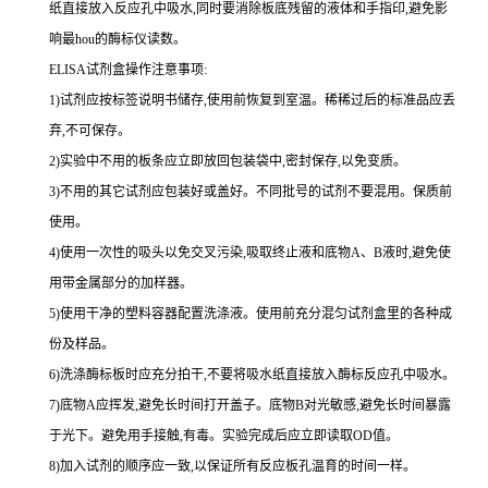
纸直接放入反应孔中吸水,同时要消除板底残留的液体和
手指印,避免影
响最
hou
的酶标仪读数。
ELISA
试剂盒操作注意事项:
1
)试剂应按标签说明书储存,使用前恢复到室温。稀稀过后的标准品应丢
弃,不可保存。
2
)实验中不用的板条应立即放回包装袋中,密封保存,以免变质。
3
)不用的其它试剂应包装好或盖好。不同批号的试剂不要混用。保质前
使用。
4
)使用一次性的吸头以免交叉污染,吸取终止液和底物
A
、
B
液时,避免使
用带金属部分的加样器。
5
)使用干净的塑料容器配置洗涤液。使用前充分混匀试剂盒里的各种成
份及样品。
6
)洗涤酶标板时应充分拍干,不要将吸水纸直接放入酶标反应孔中吸水。
7
)底物
A
应挥发,避免长时间打开盖子。底物
B
对光敏感,避免长时间暴露
于光下。避免用手接触,有毒。实验完成后应立即读取
OD
值。
8
)加入试剂的顺序应一致,以保证所有反应板孔温育的时间一样。