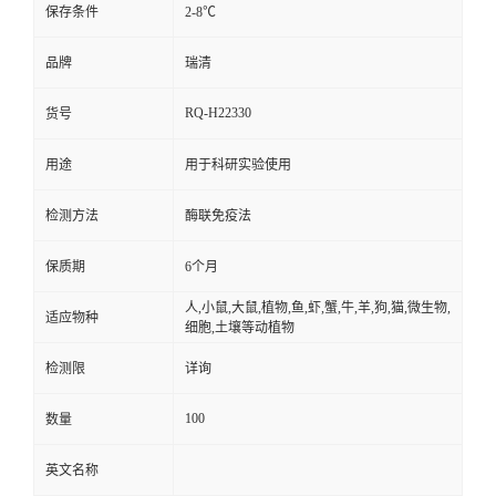
保存条件
2-8℃
品牌
瑞清
RQ-H22330
货号
用途
用于科研实验使用
检测方法
酶联免疫法
保质期
6个月
人,小鼠,大鼠,植物,鱼,虾,蟹,牛,羊,狗,猫,微生物,
适应物种
细胞,土壤等动植物
检测限
详询
100
数量
英文名称