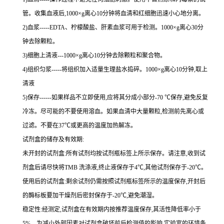
管。收集血液后,
1000×g
离心
10
分钟将血清和红细胞迅速小心地分离。
2
)血浆
-----EDTA
、柠檬酸盐、肝素血浆可用于检测。
1000×g
离心
30
分
钟去除颗粒。
3
)细胞上清液
---1000×g
离心
10
分钟去除颗粒和聚合物。
4
)组织匀浆
-----
将组织加入适量生理盐水捣碎。
1000×g
离心
10
分钟,取上
清液
5
)保存
------
如果样品不立即使用,应将其分成小部分
-70 ℃
保存,避免反复
冷冻。尽可能的不要使用溶血。如果血清中大量颗粒,检测前先离心或
过滤。不要在
37℃
或更高的温度加热解冻。
试剂盒的储存及有效期:
未开封的试剂盒:所有试剂均按试剂瓶标签上所示保存。请注意,收到试
剂盒后请尽快将
TMB
洗涤液,终止液保存于
4℃
,其他试剂保存于
-20℃
。
使用后的试剂盒:剩余试剂仍需按照试剂瓶标签所示的温度保存,开封后
的酶标板要加干燥剂后密封保存于
-20℃
,避免潮湿。
稳定性:经测定,试剂盒在有效期内按推荐温度保存,其活性降低率小于
5%
。为减小外部因素对试剂盒破坏前后检测值的影响,实验室的环境条