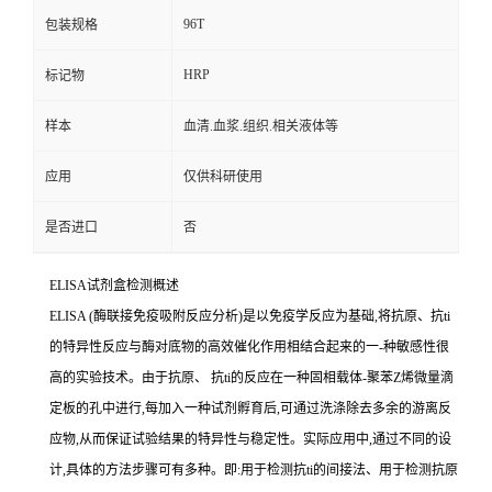
96T
包装规格
HRP
标记物
样本
血清.血浆.组织.相关液体等
应用
仅供科研使用
是否进口
否
ELISA
试剂盒检测概述
ELISA (
酶联接免疫吸附反应分析
)
是以免疫学反应为基础
,
将抗原、
抗
ti
的特异性反应与酶对底物的高效催化作用相结合起来的一
-
种敏感性很
高的实验技术。由于抗原、
抗
ti
的反应在一种固相载体
-
聚苯
Z
烯微量滴
定板的孔中进行,每加入一种试剂孵育后,可通过洗涤除去多余的游离反
应物,从而保证试验结果的特异性与稳定性。实际应用中,通过不同的设
计,具体的方法步骤可有多种。即
:
用于检测
抗
ti
的间接法、用于检测抗原