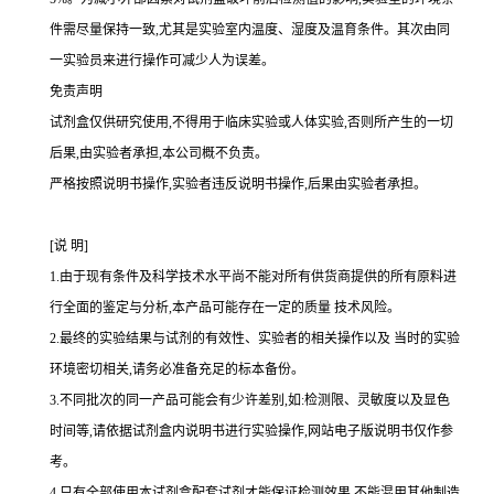
件需尽量保持一致,尤其是实验室内温度、湿度及温育条件。其次由同
一实验员来进行操作可减少人为误差。
免责声明
试剂盒仅供研究使用,不得用于临床实验或人体实验,否则所产生的一切
后果,由实验者承担,本公司概不负责。
严格按照说明书操作,实验者违反说明书操作,后果由实验者承担。
[
说
明
]
1.
由于现有条件及科学技术水平尚不能对所有供货商提供的所有原料进
行全面的鉴定与分析,本产品可能存在一定的质量 技术风险。
2.
最终的实验结果与试剂的有效性、实验者的相关操作以及 当时的实验
环境密切相关,请务必准备充足的标本备份。
3.
不同批次的同一产品可能会有少许差别,如
:
检测限、灵敏度以及显色
时间等,请依据试剂盒内说明书进行实验操作,网站电子版说明书仅作参
考。
4.
只有全部使用本试剂盒配套试剂才能保证检测效果,不能混用其他制造