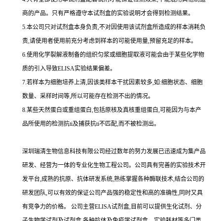
商的产品。只有严格遵守本试剂盒的实验说明才会得到
检测结果。
5.
本公司只对试剂盒本身负责,不对因使用该试剂盒所造成的样本消耗负
责,请使用者使用前充分考虑到样本的可能使用量,预留充足的样本。
6.
使用化学裂解液制备的组织匀浆或细胞提取液可能会由于某些化学物
质的引入导致
ELISA
实验结果偏差。
7.
若样本为细胞培养上清,因该类样本干扰因素较多,如
:
细胞状态、细胞
数量、采样时间等,所以可能存在检测不出的情况。
8.
某些天然蛋白或重组蛋白,包括原核及真核重组蛋白,可能因为与本产
品所使用的检测
抗
ti
及捕获
抗
ti
不匹配,而不被检测出。
深圳瑞清生物信息科技有限公司经过数年的努力发展已迅速成为集产品
研发、经营为一体的专业化生物工程公司。公司具有完善的实验技术开
发平台,成熟的抗原、抗体研发系统,熟练掌握各种酶联技术,结合公司的
研发团队,可以有效的保证公司产品强的稳定性和高的准确性,同时又具
有竞争力的价格。
公司主营
ELISA
试剂盒,目前可以提供生化试剂、分
子生物学试剂及试剂盒,各种抗体及免疫学试剂盒、实验耗材等多门类