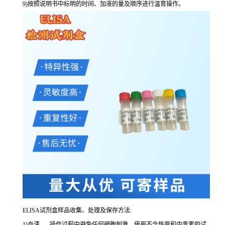
9
)按照说明书中标明的时间、加液的量及顺序进行温育操作。
ELISA
试剂盒样品收集、处理及保存方法:
1
)血清
-----
操作过程中避免任何细胞刺激。使用不含热原和内毒素的试