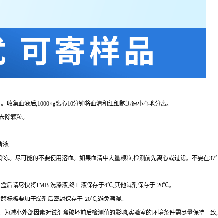
。收集血液后,
1000×g
离心
10
分钟将血清和红细胞迅速小心地分离。
去除颗粒。
清液
复冷冻。尽可能的不要使用溶血。如果血清中大量颗粒,检测前先离心或过滤。不要在
37
剂盒后请尽快将
TMB
洗涤液,终止液保存于
4℃
,其他试剂保存于
-20℃
。
的酶标板要加干燥剂后密封保存于
-20℃
,避免潮湿。
。为减小外部因素对试剂盒破坏前后检测值的影响,实验室的环境条件需尽量保持一致