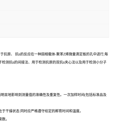
由于抗原、
抗
ti
的反应在一种固相载体
-
聚苯
Z
烯微量滴定板的孔中进行,每
于检测
抗
ti
的间接法、用于检测抗原的双
抗
ti
夹心法以及用于检测小分子
而明显地影响到测量值的准确性及重复性。
一
次加样时间
(
包括标准品及
处于干燥状态
:
同时应严格遵守给定的孵育时间和温度。
读数。