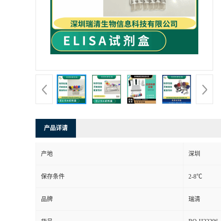
产品详请
产地
深圳
保存条件
2-8℃
品牌
瑞清