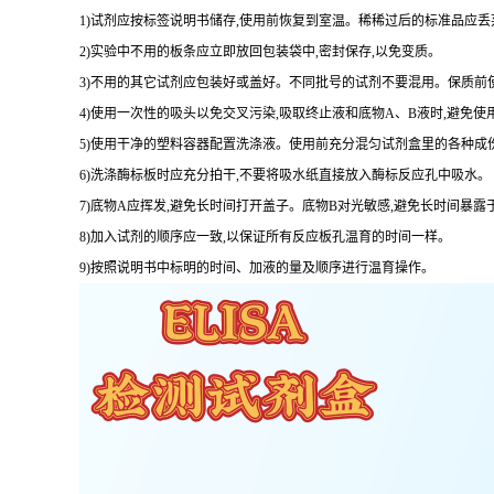
1
)试剂应按标签说明书储存,使用前恢复到室温。稀稀过后的标准品应丢
2
)实验中不用的板条应立即放回包装袋中,密封保存,以免变质。
3
)不用的其它试剂应包装好或盖好。不同批号的试剂不要混用。保质前
4
)使用一次性的吸头以免交叉污染,吸取终止液和底物
A
、
B
液时,避免使
5
)使用干净的塑料容器配置洗涤液。使用前充分混匀试剂盒里的各种成
6
)洗涤酶标板时应充分拍干,不要将吸水纸直接放入酶标反应孔中吸水。
7
)底物
A
应挥发,避免长时间打开盖子。底物
B
对光敏感,避免长时间暴露
8
)加入试剂的顺序应一致,以保证所有反应板孔温育的时间一样。
9
)按照说明书中标明的时间、加液的量及顺序进行温育操作。