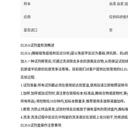
样本
血清.血浆.
应用
仅供科研使
是否进口
否
ELISA
试剂盒检测概述
ELISA (
酶联接免疫吸附反应分析
)
是以免疫学反应为基础
,
将抗原、
抗
ti
加入一种试剂孵育后,可通过洗涤除去多余的游离反应物,从而保证试验
抗原或半抗原的抗原竞争法等等。目前我们对客户提供比较常用的
ELIS
实验过程
:
1.
试剂准备
:
所有试剂都必须在使用前达到室温
,
使用后请立即按照说明书
2.
加样
:
加样或加试剂时,请注意在吸取标本
/
标准品,酶结合物或底物时,
第
所有样品
)
将
控制在
10
分钟内
,
如标本数量多
,
推荐使用多道移液器加样。
3.
孵育
:
为防止样品蒸发
,
试验时将反应板放于铺有湿布的密闭盒内,酶标板
4.
洗涤
:
洗涤过程中反应孔中残留的洗涤液应在滤纸上充分拍干,勿将滤纸
ELISA
试剂盒操作注意事项: