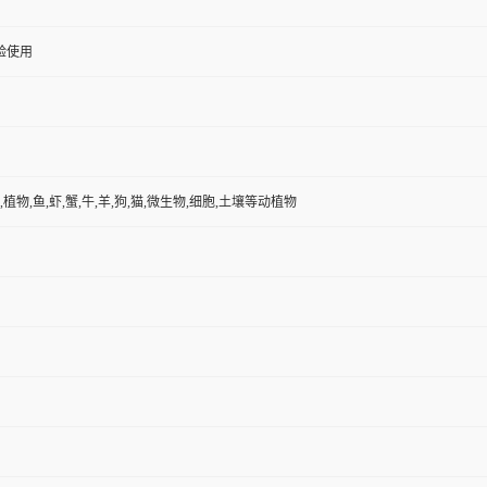
验使用
,植物,鱼,虾,蟹,牛,羊,狗,猫,微生物,细胞,土壤等动植物