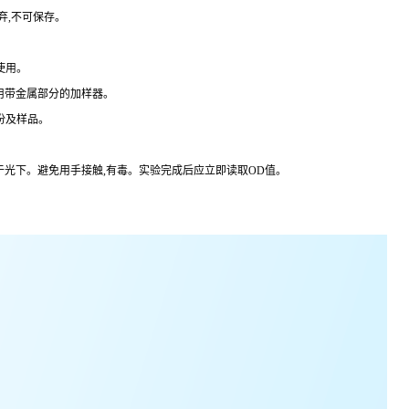
弃,不可保存。
使用。
用带金属部分的加样器。
份及样品。
于光下。避免用手接触,有毒。实验完成后应立即读取
OD
值。