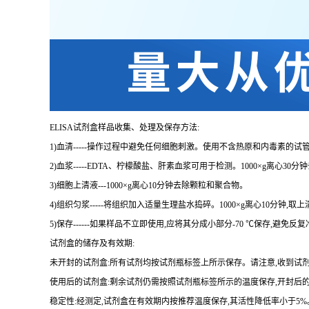
ELISA
试剂盒样品收集、处理及保存方法:
1
)血清
-----
操作过程中避免任何细胞刺激。使用不含热原和内毒素的试管
2
)血浆
-----EDTA
、柠檬酸盐、肝素血浆可用于检测。
1000×g
离心
30
分钟
3
)细胞上清液
---1000×g
离心
10
分钟去除颗粒和聚合物。
4
)组织匀浆
-----
将组织加入适量生理盐水捣碎。
1000×g
离心
10
分钟,取上
5
)保存
------
如果样品不立即使用,应将其分成小部分
-70 ℃
保存,避免反
试剂盒的储存及有效期:
未开封的试剂盒:所有试剂均按试剂瓶标签上所示保存。请注意,收到试
使用后的试剂盒:剩余试剂仍需按照试剂瓶标签所示的温度保存,开封后
稳定性:经测定,试剂盒在有效期内按推荐温度保存,其活性降低率小于
5%