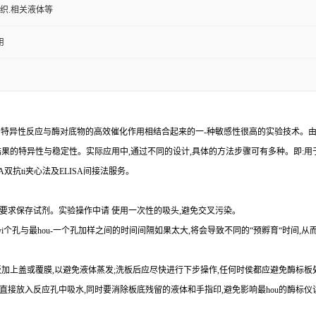
组织.相关液体等
用
的特异性反应与酶对底物的高效催化作用相结合起来的一
-
种敏感性很高的实验技术。
结果的特异性与稳定性。实际应用中,通过不同的设计,具体的方法步骤可有多种。即
:
用
A
双
抗
ti
夹心法及
ELIS
A
间接法服务。
要求保存试剂。实验操作中请 使用一次性的吸头
,
避免交叉污染。
yi
个孔与
最
hou
-
一个孔加样之间的时间间隔如果太大,将会导致不同的“预孵育“时间
,
从
加上盖或覆膜,以避免液体蒸发
;
洗板后应尽快进行下步操作
,
任何时侯都应避免酶标板
直接放入反应孔中吸水,同时要消除板底残留的液体和
手指印,避免影响最
hou
的酶标仪