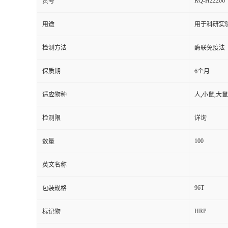
RQ-H22206
货号
用途
用于科研实
检测方法
酶联免疫法
保质期
6个月
适应物种
人,小鼠,大鼠
检测限
详询
100
数量
英文名称
96T
包装规格
HRP
标记物