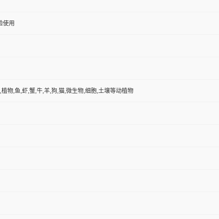
验使用
,植物,鱼,虾,蟹,牛,羊,狗,猫,微生物,细胞,土壤等动植物