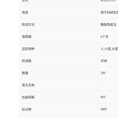
RQ-H21327
货号
用途
用于科研实
检测方法
酶联免疫法
保质期
6个月
适应物种
人,小鼠,大鼠
检测限
详询
100
数量
英文名称
96T
包装规格
HRP
标记物