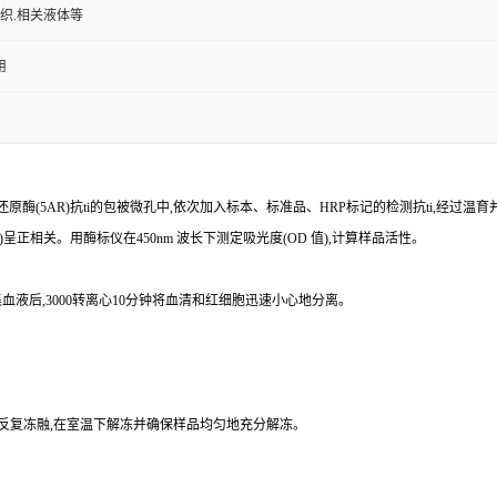
组织.相关液体等
用
还原酶(
5AR
)抗
ti
的包被微孔中,依次加入标本、标准品、
HRP
标记的检测
抗
ti
,经过温育
)
呈正相关。用酶标仪在
450nm
波长下测定吸光度(
OD
值),计算样品
活性。
血液后,
3000
转离心
10
分钟将血清和红细胞迅速小心地分离。
免反复冻融,在室温下解冻并确保样品均匀地充分解冻。