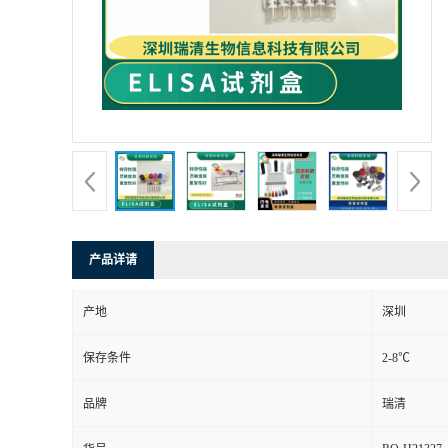
产品详请
产地
深圳
保存条件
2-8℃
品牌
瑞清