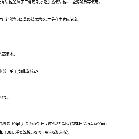
有结晶,这属于正常现象,水浴加热使结晶
wan
全溶解后再使用。
本已经稀释
5
倍,最终结果乘以
5
才是样本实际浓度
。
的蒸馏水。
水纸上拍干,如此洗板
5
次。
回
4
℃。
检测
抗
ti
100
μ
L
,用封板膜封住反应孔,
37
℃水浴锅或恒温箱温育
60min
。
上拍干,如此重复洗板
5
次(也可用洗板机洗板)。