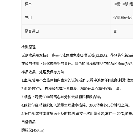
样本
血清.血浆.
应用
仅供科研使
是否进口
否
检测原理
试剂盒采用双
抗
ti
一步夹心法酶联免疫吸附试验(
ELISA
)。往预先包被
5
α
在酸的作用下转化成最终的黄色。颜色的深浅和样品中的
5
α还原酶(
5AR
样品收集、处理及保存方法
1.
血清:使用不含热原和内毒素的试管,操作过程中避免任何细胞刺激,收集
2.
血浆:
EDTA
、柠檬酸盐或肝素抗凝。
3000
转离心
30
分钟取上清。
3.
细胞上清液:
3000
转离心
10
分钟去除颗粒和聚合物。
4.
组织匀浆:将组织加入适量生理盐水捣碎。
3000
转离心
10
分钟取上清。
5.
保存:如果样本收集后不及时检测,请按一次用量分装,冻存于
-20
℃,避
自备物品
酶标仪(
450nm
)