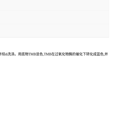
并彻di洗涤。用底物
TMB
显色,
TMB
在过氧化物酶的催化下转化成蓝色,并