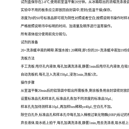
试剂盒保存在
2-8
℃,使用前室温平衡
20
分钟。从冰箱取出的浓缩洗涤液会
实验中不用的板条应立即放回自封袋中,密封(低温干燥)保存。
浓度为
0
的
S0
号标准品即可视为阴性对照或者空白;按照说明书操作时样
严格按照说明书中标明的时间、加液量及顺序进行温育操作。
所有液体组分使用前充分摇匀。
试剂的准备
20
×洗涤缓冲液的稀释:蒸馏水按
1
:
20
稀释,即
1
份的
20
×洗涤缓冲液加
19
份
洗板方法
手工洗板:甩尽孔内液体,每孔加满洗涤液,静置
1min
后甩尽孔内液体,在吸
自动洗板机:每孔注入洗液
350
μ
L
,浸泡
1min
,洗板
5
次。
操作步骤
从室温平衡
20min
后的铝箔袋中取出所需板条,剩余板条用自封袋密封放
设置标准品孔和样本孔
,标准品孔各加不同浓度的标准品
50
μ
L
;
样本孔先加待测样本
10
μ
L
,再
加样
ben
稀释
ye4
0
μ
L
;
空白孔不加。
除空白孔外,
标准品孔和样本孔中每孔加入辣根过氧化物酶(
HRP
)标记的
弃去液体,吸水纸上拍干,每孔加满洗涤液,静置
1min
,甩去洗涤液,吸水纸