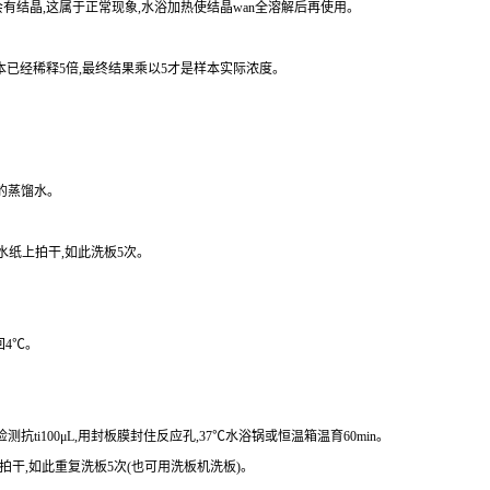
有结晶,这属于正常现象,水浴加热使结晶
wan
全溶解后再使用。
本已经稀释
5
倍,最终结果乘以
5
才是样本实际浓度
。
的蒸馏水。
水纸上拍干,如此洗板
5
次。
回
4
℃。
检测
抗
ti
100
μ
L
,用封板膜封住反应孔,
37
℃水浴锅或恒温箱温育
60min
。
上拍干,如此重复洗板
5
次(也可用洗板机洗板)。