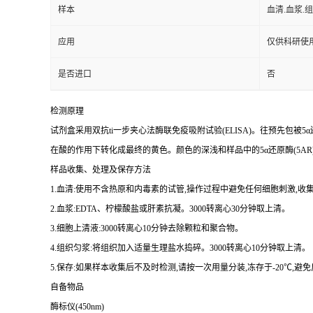
样本
血清.血浆.
应用
仅供科研使
是否进口
否
检测原理
试剂盒采用双
抗
ti
一步夹心法酶联免疫吸附试验(
ELISA
)。往预先包被
5
α
在酸的作用下转化成最终的黄色。颜色的深浅和样品中的
5
α还原酶(
5AR
样品收集、处理及保存方法
1.
血清:使用不含热原和内毒素的试管,操作过程中避免任何细胞刺激,收集
2.
血浆:
EDTA
、柠檬酸盐或肝素抗凝。
3000
转离心
30
分钟取上清。
3.
细胞上清液:
3000
转离心
10
分钟去除颗粒和聚合物。
4.
组织匀浆:将组织加入适量生理盐水捣碎。
3000
转离心
10
分钟取上清。
5.
保存:如果样本收集后不及时检测,请按一次用量分装,冻存于
-20
℃,避
自备物品
酶标仪(
450nm
)