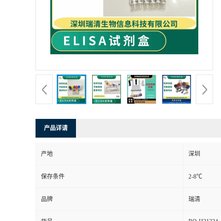
产品详请
产地
深圳
保存条件
2-8℃
品牌
瑞清