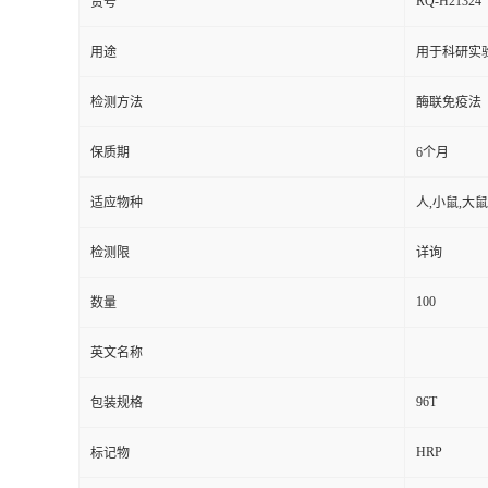
RQ-H21324
货号
用途
用于科研实
检测方法
酶联免疫法
保质期
6个月
适应物种
人,小鼠,大鼠
检测限
详询
100
数量
英文名称
96T
包装规格
HRP
标记物