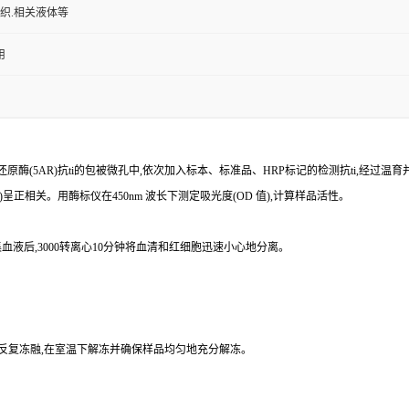
组织.相关液体等
用
还原酶(
5AR
)抗
ti
的包被微孔中,依次加入标本、标准品、
HRP
标记的检测
抗
ti
,经过温育
)
呈正相关。用酶标仪在
450nm
波长下测定吸光度(
OD
值),计算样品
活性。
血液后,
3000
转离心
10
分钟将血清和红细胞迅速小心地分离。
免反复冻融,在室温下解冻并确保样品均匀地充分解冻。