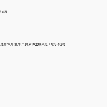
验使用
,植物,鱼,虾,蟹,牛,羊,狗,猫,微生物,细胞,土壤等动植物