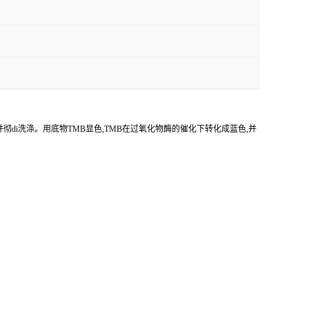
并彻di洗涤。用底物
TMB
显色,
TMB
在过氧化物酶的催化下转化成蓝色,并