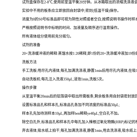
试剂盒保存在
2-8
℃,使用前室温平衡
20
分钟。从冰箱取出的浓缩洗涤液会
实验中不用的板条应立即放回自封袋中,密封(低温干燥)保存。
浓度为
0
的
S0
号标准品即可视为阴性对照或者空白;按照说明书操作时样
严格按照说明书中标明的时间、加液量及顺序进行温育操作。
所有液体组分使用前充分摇匀。
试剂的准备
20
×洗涤缓冲液的稀释:蒸馏水按
1
:
20
稀释,即
1
份的
20
×洗涤缓冲液加
19
份
洗板方法
手工洗板:甩尽孔内液体,每孔加满洗涤液,静置
1min
后甩尽孔内液体,在吸
自动洗板机:每孔注入洗液
350
μ
L
,浸泡
1min
,洗板
5
次。
操作步骤
从室温平衡
20min
后的铝箔袋中取出所需板条,剩余板条用自封袋密封放
设置标准品孔和样本孔
,标准品孔各加不同浓度的标准品
50
μ
L
;
样本孔先加待测样本
10
μ
L
,再
加样
ben
稀释
ye4
0
μ
L
;
空白孔不加。
除空白孔外,
标准品孔和样本孔中每孔加入辣根过氧化物酶(
HRP
)标记的
弃去液体,吸水纸上拍干,每孔加满洗涤液,静置
1min
,甩去洗涤液,吸水纸