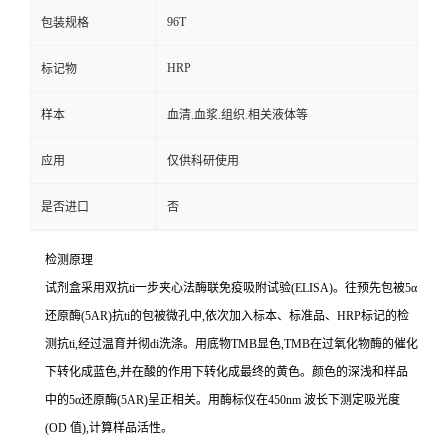
96T
包装规格
HRP
标记物
样本
血清.血浆.组织.相关液体等
应用
仅供科研使用
是否进口
否
检测原理
试剂盒采用双
抗
ti
一步夹心法酶联免疫吸附试验(
ELISA
)。往预先包被
5
α
还原酶(
5AR
)抗
ti
的包被微孔中,依次加入标本、标准品、
HRP
标记的检
测
抗
ti
,经过温育并彻di洗涤。用底物
TMB
显色,
TMB
在过氧化物酶的催化
下转化成蓝色,并在酸的作用下转化成最终的黄色。颜色的深浅和样品
中的
5
α还原酶(
5AR
)
呈正相关。用酶标仪在
450nm
波长下测定吸光度
(
OD
值),计算样品
活性。