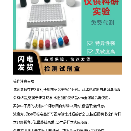
操作注意事项
试剂盒保存在
2-8
℃,使用前室温平衡
20
分钟。从冰箱取出的浓缩洗涤液
会有结晶,这属于正常现象,水浴加热使结晶
wan
全溶解后再使用。
实验中不用的板条应立即放回自封袋中,密封(低温干燥)保存。
浓度为
0
的
S0
号标准品即可视为阴性对照或者空白;按照说明书操作时样
本已经稀释
5
倍,最终结果乘以
5
才是样本实际浓度
。
严格按照说明书中标明的时间、加液量及顺序进行温育操作。