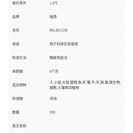
保存条件
2-8℃
品牌
瑞清
RQ-H21256
货号
用途
用于科研实验使用
检测方法
酶联免疫法
保质期
6个月
人,小鼠,大鼠,植物,鱼,虾,蟹,牛,羊,狗,猫,微生物,
适应物种
细胞,土壤等动植物
检测限
详询
100
数量
英文名称