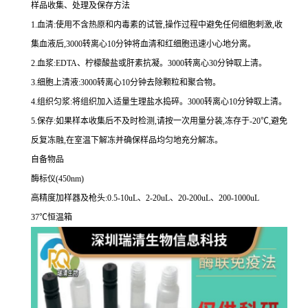
样品收集、处理及保存方法
1.
血清:使用不含热原和内毒素的试管,操作过程中避免任何细胞刺激,收
集血液后,
3000
转离心
10
分钟将血清和红细胞迅速小心地分离。
2.
血浆:
EDTA
、柠檬酸盐或肝素抗凝。
3000
转离心
30
分钟取上清。
3.
细胞上清液:
3000
转离心
10
分钟去除颗粒和聚合物。
4.
组织匀浆:将组织加入适量生理盐水捣碎。
3000
转离心
10
分钟取上清。
5.
保存:如果样本收集后不及时检测,请按一次用量分装,冻存于
-20
℃,避免
反复冻融,在室温下解冻并确保样品均匀地充分解冻。
自备物品
酶标仪(
450nm
)
高精度加样器及枪头:
0.5-10uL
、
2-20uL
、
20-200uL
、
200-1000uL
37
℃恒温箱