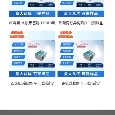
红霉素-N-脱甲基酶(ERND)测
磷酸丙糖异构酶(TPI)测试盒
试盒
乙酰胆碱酯酶(AchE)测试盒
谷氨酰胺酶(GLS)测试盒