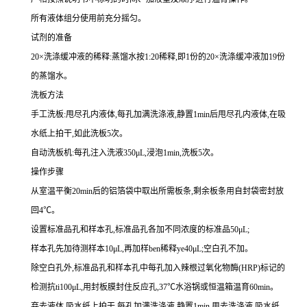
所有液体组分使用前充分摇匀。
试剂的准备
20
×洗涤缓冲液的稀释:蒸馏水按
1
:
20
稀释,即
1
份的
20
×洗涤缓冲液加
19
份
的蒸馏水。
洗板方法
手工洗板:甩尽孔内液体,每孔加满洗涤液,静置
1min
后甩尽孔内液体,在吸
水纸上拍干,如此洗板
5
次。
自动洗板机:每孔注入洗液
350
μ
L
,浸泡
1min
,洗板
5
次。
操作步骤
从室温平衡
20min
后的铝箔袋中取出所需板条,剩余板条用自封袋密封放
回
4
℃。
设置标准品孔和样本孔
,标准品孔各加不同浓度的标准品
50
μ
L
;
样本孔先加待测样本
10
μ
L
,再
加样
ben
稀释
ye4
0
μ
L
;
空白孔不加。
除空白孔外,
标准品孔和样本孔中每孔加入辣根过氧化物酶(
HRP
)标记的
检测
抗
ti
100
μ
L
,用封板膜封住反应孔,
37
℃水浴锅或恒温箱温育
60min
。
弃去液体,吸水纸上拍干,每孔加满洗涤液,静置
1min
,甩去洗涤液,吸水纸