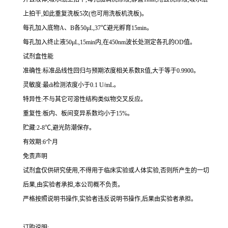
上拍干,如此重复洗板
5
次(也可用洗板机洗板)。
每孔加入底物
A
、
B
各
50
μ
L
,
37
℃避光孵育
15min
。
每孔加入终止液
50
μ
L
,
15min
内,在
450nm
波长处测定各孔的
OD
值。
试剂盒性能
准确性:标准品线性回归与预期浓度相关系数
R
值,大于等于
0.9900
。
灵敏度:
最
di
检测浓度小于
0.1 U/mL
。
特异性:不与其它可溶性结构类似物交叉反应。
重复性:板内、板间变异系数均小于
15%
。
贮藏:
2-8
℃,避光防潮保存。
有效期:
6
个月
免责声明
试剂盒仅供研究使用,不得用于临床实验或人体实验,否则所产生的一切
后果,由实验者承担,本公司概不负责。
严格按照说明书操作,实验者违反说明书操作,后果由实验者承担。
订购说明
: