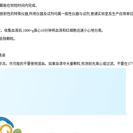
术都能在较短时间内完成。
定放射性的特殊仪器,所用仪器及试剂均属一般性仪器与试剂,普通实验室及生产应用单
。收集血液后,1000×g离心10分钟将血清和红细胞迅速小心地分离。
分钟去除颗粒。
清液
,避免反复冷冻。尽可能的不要使用溶血。如果血清中大量颗粒,检测前先离心或过滤。不要在