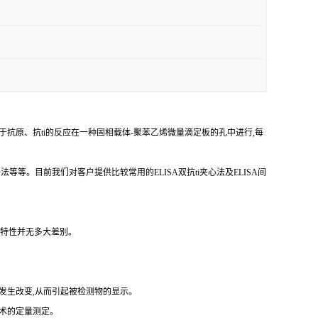
于抗原、
抗
ti
的反应在一种固相载体
-聚苯乙烯微量滴定板的孔中进行,每
争法等等。目前我们对客户提供比较常用的
ELISA双
抗
ti
夹心法及
ELISA间
反应特性并无多大差别。
发生改变,从而引起被检测物的显示。
技术的定量测定。