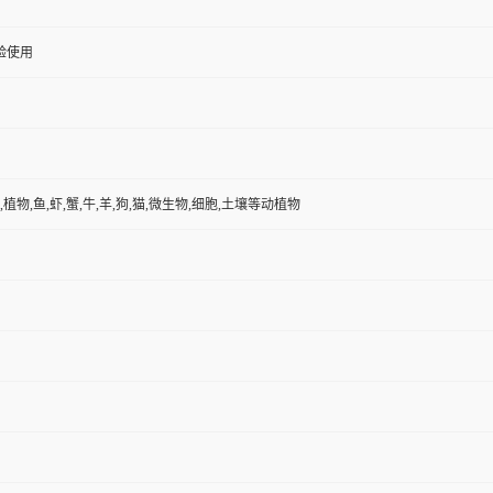
验使用
,植物,鱼,虾,蟹,牛,羊,狗,猫,微生物,细胞,土壤等动植物