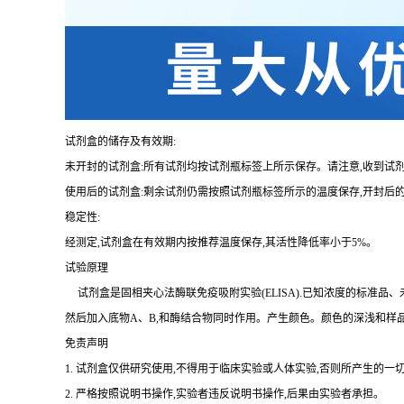
试剂盒的储存及有效期:
未开封的试剂盒:所有试剂均按试剂瓶标签上所示保存。请注意,收到试
使用后的试剂盒:剩余试剂仍需按照试剂瓶标签所示的温度保存,开封后
稳定性:
经测定,试剂盒在有效期内按推荐温度保存,其活性降低率小于
5%。
试验原理
试剂盒是固相夹心法酶联免疫吸附实验(
ELISA).已知浓度的标准
然后加入底物A、B,和酶结合物同时作用。产生颜色。颜色的深浅和样
免责声明
1.
试剂盒仅供研究使用,不得用于临床实验或人体实验,否则所产生的一切
2.
严格按照说明书操作,实验者违反说明书操作,后果由实验者承担。