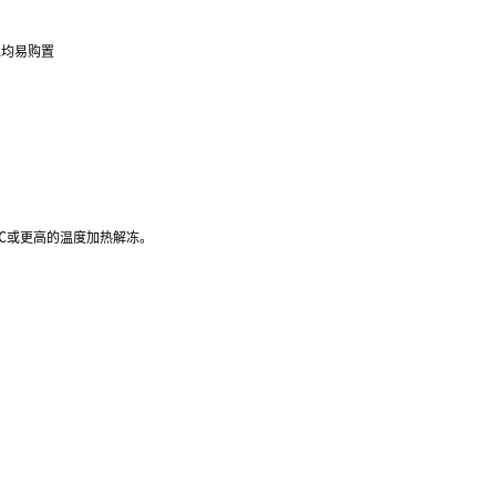
位均易购置
37℃或更高的温度加热解冻。