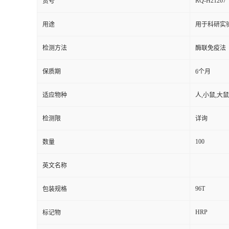
RQ-H21207
货号
用途
用于科研实
检测方法
酶联免疫法
保质期
6个月
适应物种
人,小鼠,大鼠
检测限
详询
100
数量
英文名称
96T
包装规格
HRP
标记物