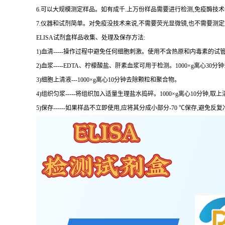
6.可以大规模测定样品。如有成千.上万份样品需要进行检测,免疫酶技
7.仪器和试剂简单。对免疫没技术来说,不需要荧光显微镜,也不需要测
ELISA试剂盒样品收集、处理及保存方法:
1)血清-----操作过程中避免任何细胞刺激。使用不含热原和内毒素的试管
2)血浆-----EDTA、柠檬酸盐、肝素血浆可用于检测。1000×g离心30
3)细胞上清液---1000×g离心10分钟去除颗粒和聚合物。
4)组织匀浆-----将组织加入适量生理盐水捣碎。1000×g离心10分钟,取上
5)保存------如果样品不立即使用,应将其分成小部分-70 ℃保存