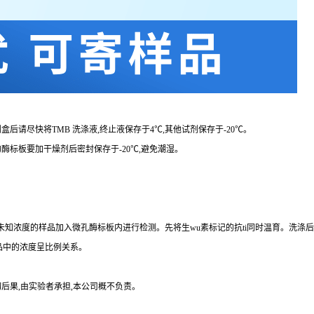
剂盒后请尽快将
TMB 洗涤液,终止液保存于4℃,其他试剂保存于-20℃。
的酶标板要加干燥剂后密封保存于
-20℃,避免潮湿。
品、未知浓度的样品加入微孔酶标板内进行检测。先将生wu素标记的
抗
ti
同时温育。洗涤后
品中的浓度呈比例关系。
后果,由实验者承担,本公司概不负责。