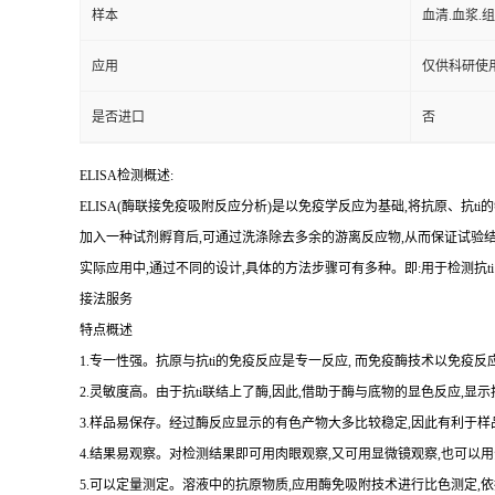
样本
血清.血浆.
应用
仅供科研使
是否进口
否
ELISA检测概述:
ELISA(酶联接免疫吸附反应分析)是以免疫学反应为基础,将抗原、
抗
ti
的
加入一种试剂孵育后,可通过洗涤除去多余的游离反应物,从而保证试验
实际应用中,通过不同的设计,具体的方法步骤可有多种。即:用于检测
抗
ti
接法服务
特点概述
1.专一性强。抗原与抗ti的免疫反应是专一反应, 而免疫酶技术以免疫反应
2.灵敏度高。由于抗ti联结上了酶,因此,借助于酶与底物的显色反应,显
3.样品易保存。经过酶反应显示的有色产物大多比较稳定,因此有利于样
4.结果易观察。对检测结果即可用肉眼观察,又可用显微镜观察,也可
5.可以定量测定。溶液中的抗原物质,应用酶免吸附技术进行比色测定