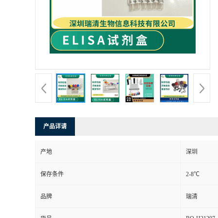
产品详请
产地
深圳
保存条件
2-8℃
品牌
瑞清