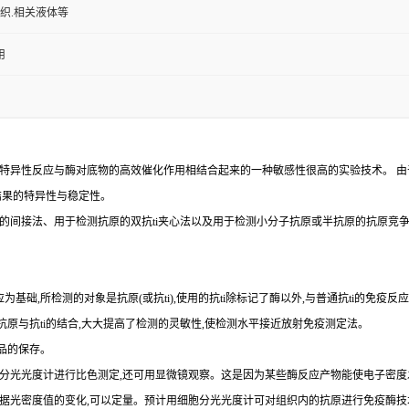
组织.相关液体等
用
特异性反应与酶对底物的高效催化作用相结合起来的一种敏感性很高的实验技术。
由
结果的特异性与稳定性。
的间接法、用于检测抗原的双
抗
ti
夹心法以及用于检测小分子抗原或半抗原的抗原竞
为基础,所检测的对象是抗原(或抗ti),使用的抗ti除标记了酶以外,与普通抗ti的免疫
示抗原与抗ti的结合,大大提高了检测的灵敏性,使检测水平接近放射免疫测定法。
品的保存。
以用分光光度计进行比色测定,还可用显微镜观察。这是因为某些酶反应产物能使电子密度
,依据光密度值的变化,可以定量。预计用细胞分光光度计可对组织内的抗原进行免疫酶