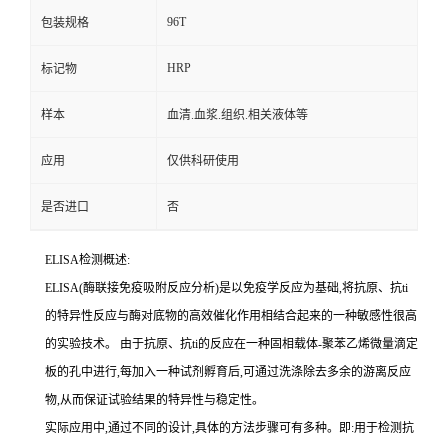
96T
包装规格
HRP
标记物
样本
血清.血浆.组织.相关液体等
应用
仅供科研使用
是否进口
否
ELISA检测概述:
ELISA(酶联接免疫吸附反应分析)是以免疫学反应为基础,将抗原、
抗
ti
的特异性反应与酶对底物的高效催化作用相结合起来的一种敏感性很高
的实验技术。
由于抗原、
抗
ti
的反应在一种固相载体
-聚苯乙烯微量滴定
板的孔中进行,每加入一种试剂孵育后,可通过洗涤除去多余的游离反应
物,从而保证试验结果的特异性与稳定性。
实际应用中,通过不同的设计,具体的方法步骤可有多种。即:用于检测
抗