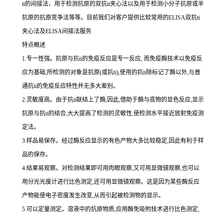
ti
的间接法、用于检测抗原的双
抗
ti
夹心法以及用于检测小分子抗原或半
抗原的抗原竞争法等等。目前我们对客户提供比较常用的
ELISA双
抗
ti
夹心法及
ELISA间接法服务
特点概述
1.专一性强。抗原与抗ti的免疫反应是专一反应, 而免疫酶技术以免疫反
应为基础,所检测的对象是抗原(或抗ti),使用的抗ti除标记了酶以外,与普
通抗ti的免疫反应特性并无多大差别。
2.灵敏度高。由于抗ti联结上了酶,因此,借助于酶与底物的显色反应,显示
抗原与抗ti的结合,大大提高了检测的灵敏性,使检测水平接近放射免疫测
定法。
3.样品易保存。经过酶反应显示的有色产物大多比较稳定,因此有利于样
品的保存。
4.结果易观察。对检测结果即可用肉眼观察,又可用显微镜观察,也可以
用分光光度计进行比色测定,还可用显微镜观察。这是因为某些酶反应
产物能使电子密度发生改变,从而引起被检测物的显示。
5.可以定量测定。溶液中的抗原物质,应用酶免吸附技术进行比色测定,