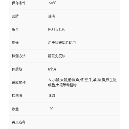
保存条件
2-8℃
品牌
瑞清
RQ-H21193
货号
用途
用于科研实验使用
检测方法
酶联免疫法
保质期
6个月
人,小鼠,大鼠,植物,鱼,虾,蟹,牛,羊,狗,猫,微生物,
适应物种
细胞,土壤等动植物
检测限
详询
100
数量
英文名称