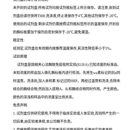
未开封的试剂盒:所有试剂均按试剂瓶标签上所示保存。请注意,收到试
剂盒后请尽快将
TMB 洗涤液,终止液保存于4℃,其他试剂保存于-20℃。
使用后的试剂盒:剩余试剂仍需按照试剂瓶标签所示的温度保存,开封后
的酶标板要加干燥剂后密封保存于
-20℃,避免潮湿。
稳定性:
经测定,试剂盒在有效期内按推荐温度保存,其活性降低率小于
5%。
试验原理
试剂盒是固相夹心法酶联免疫吸附实验(
ELISA).已知浓度的标准品、
未知浓度的样品加入微孔酶标板内进行检测。先将生wu素标记的
抗
ti
同
时温育。洗涤后,加入
亲和素
标记过的
HRP。再经过温育和洗涤,去除未
结合的酶结合物,然后加入底物A、B,和酶结合物同时作用。产生颜色。
颜色的深浅和样品中的浓度呈比例关系。
免责声明
1.
试剂盒仅供研究使用,不得用于临床实验或人体实验,否则所产生的一
切后果,由实验者承担,本公司概不负责。
2.
严格按照说明书操作,实验者违反说明书操作,后果由实验者承担。