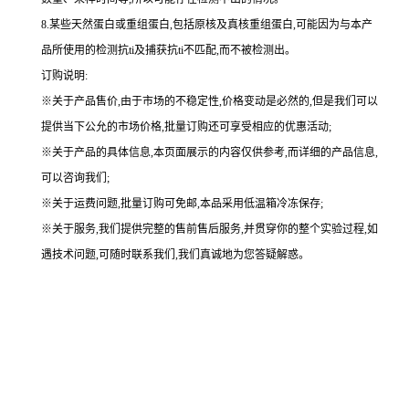
8.某些天然蛋白或重组蛋白,包括原核及真核重组蛋白,可能因为与本产
品所使用的检测抗ti及捕获抗ti不匹配,而不被检测出。
订购说明
:
※关于产品售价,由于市场的不稳定性,价格变动是必然的,但是我们可以
提供当下公允的市场价格,批量订购还可享受相应的优惠活动;
※关于产品的具体信息,本页面展示的内容仅供参考,而详细的产品信息,
可以咨询我们;
※关于运费问题,批量订购可免邮,本品采用低温箱冷冻保存;
※关于服务,我们提供完整的售前售后服务,并贯穿你的整个实验过程,如
遇技术问题,可随时联系我们,我们真诚地为您答疑解惑。