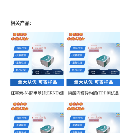
相关产品：
红霉素-N-脱甲基酶(ERND)测
磷酸丙糖异构酶(TPI)测试盒
试盒