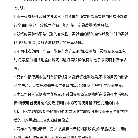
[说 明]
1.由于现有条件及科学技术水平尚不能对所有供货商提供的所有原料进
行全面的鉴定与分析,本产品可能存在一定的质量 技术风险。
2.最终的实验结果与试剂的有效性、实验者的相关操作以及 当时的实验
环境密切相关,请务必准备充足的标本备份。
3.不同批次的同一产品可能会有少许差别,如:检测限、灵敏度以及显色
时间等,请依据试剂盒内说明书进行实验操作,网站电子版说明书仅作参
考。
4.只有全部使用本试剂盒配套试剂才能保证检测效果,不能混用其他制造
商的产品。只有严格遵守本试剂盒的实验说明才会得到 的检测结果。
5.本公司只对试剂盒本身负责,不对因使用该试剂盒所造成的样本消耗负
责,请使用者使用前充分考虑到样本的可能使用量,预留充足的样本。
6.使用化学裂解液制备的组织匀浆或细胞提取液可能会由于某些化学物
质的引入导致ELISA实验结果偏差。
7.若样本为细胞培养上清,因该类样本干扰因素较多,如:细胞状态、细胞
数量、采样时间等,所以可能存在检测不出的情况。