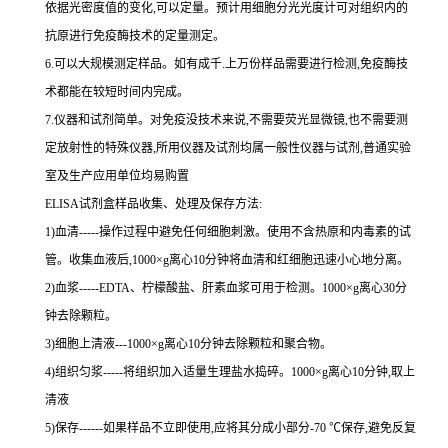
依据光密度值的变化,可以定量。预计用细胞分光光度计可对组织内的
抗原进行免疫酶技术的定量测定。
6.可以大规模测定样品。如有成千.上万份样品需要进行检测,免疫酶技
术都能在较短时间内完成。
7.仪器和试剂简单。对免疫没技术来说,不需要荧光显微镜,也不需要测
定放射性的特殊仪器,所用仪器及试剂均属一般性仪器与试剂,普通实验
室及生产应用单位均易购置
ELISA试剂盒样品收集、处理及保存方法:
1)血清-----操作过程中避免任何细胞刺激。使用不含热原和内毒素的试
管。收集血液后,1000×g离心10分钟将血清和红细胞迅速小心地分离。
2)血浆-----EDTA、柠檬酸盐、肝素血浆可用于检测。1000×g离心30分
钟去除颗粒。
3)细胞上清液---1000×g离心10分钟去除颗粒和聚合物。
4)组织匀浆-----将组织加入适量生理盐水捣碎。1000×g离心10分钟,取上
清液
5)保存------如果样品不立即使用,应将其分成小部分-70 ℃保存,避免反复