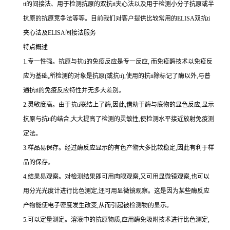
ti
的间接法、用于检测抗原的双
抗
ti
夹心法以及用于检测小分子抗原或半
抗原的抗原竞争法等等。目前我们对客户提供比较常用的
ELISA双
抗
ti
夹心法及
ELISA间接法服务
特点概述
1.专一性强。抗原与抗ti的免疫反应是专一反应, 而免疫酶技术以免疫反
应为基础,所检测的对象是抗原(或抗ti),使用的抗ti除标记了酶以外,与普
通抗ti的免疫反应特性并无多大差别。
2.灵敏度高。由于抗ti联结上了酶,因此,借助于酶与底物的显色反应,显示
抗原与抗ti的结合,大大提高了检测的灵敏性,使检测水平接近放射免疫测
定法。
3.样品易保存。经过酶反应显示的有色产物大多比较稳定,因此有利于样
品的保存。
4.结果易观察。对检测结果即可用肉眼观察,又可用显微镜观察,也可以
用分光光度计进行比色测定,还可用显微镜观察。这是因为某些酶反应
产物能使电子密度发生改变,从而引起被检测物的显示。
5.可以定量测定。溶液中的抗原物质,应用酶免吸附技术进行比色测定,