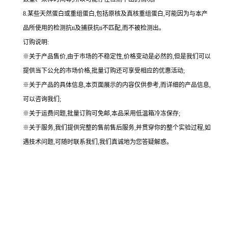
8.某些天然蛋白或重组蛋白,包括原核及真核重组蛋白,可能因为与本产
品所使用的检测抗ti及捕获抗ti不匹配,而不被检测出。
订购说明
:
※关于产品售价,由于市场的不稳定性,价格变动是必然的,但是我们可以
提供当下公允的市场价格,批量订购还可享受相应的优惠活动;
※关于产品的具体信息,本页面展示的内容仅供参考,而详细的产品信息,
可以咨询我们;
※关于运费问题,批量订购可免邮,本品采用低温箱冷冻保存;
※关于服务,我们提供完整的售前售后服务,并贯穿你的整个实验过程,如
遇技术问题,可随时联系我们,我们真诚地为您答疑解惑。